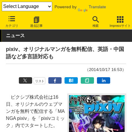
Powered by
Translate
INTERNET Watch
サービス/ソフト
サービス
SNS
カテゴリ
過去記事
検索
Impressサイト
ニュース
pixiv、オリジナルマンガを無料配信、英語・中国
語など多言語対応も
（2014/10/17 16:53）
リスト
ピクシブ株式会社は16
日、オリジナルのウェブマ
ンガを無料で配信する「MA
NGA pixiv」を「pixivコミッ
ク」内でスタートした。