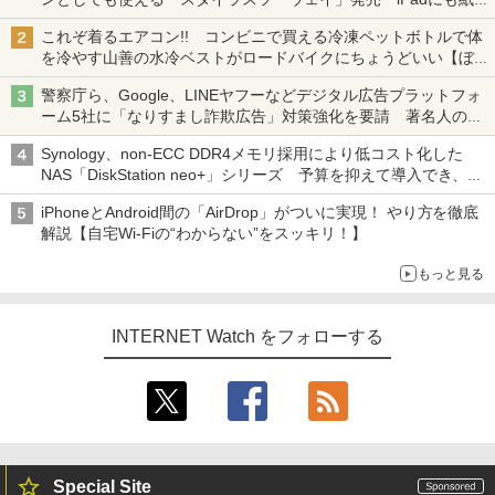
も、持ち替えずに書き込める
これぞ着るエアコン!! コンビニで買える冷凍ペットボトルで体
を冷やす山善の水冷ベストがロードバイクにちょうどいい【ぼっ
ち・ざ・ろーど！その14】【空いた時間でなにしてる？】
警察庁ら、Google、LINEヤフーなどデジタル広告プラットフォ
ーム5社に「なりすまし詐欺広告」対策強化を要請 著名人の写
真や映像を使った投資詐欺などへの対策として
Synology、non-ECC DDR4メモリ採用により低コスト化した
NAS「DiskStation neo+」シリーズ 予算を抑えて導入でき、
ECCメモリへのアップグレードも可能
iPhoneとAndroid間の「AirDrop」がついに実現！ やり方を徹底
解説【自宅Wi-Fiの“わからない”をスッキリ！】
もっと見る
INTERNET Watch をフォローする
Special Site