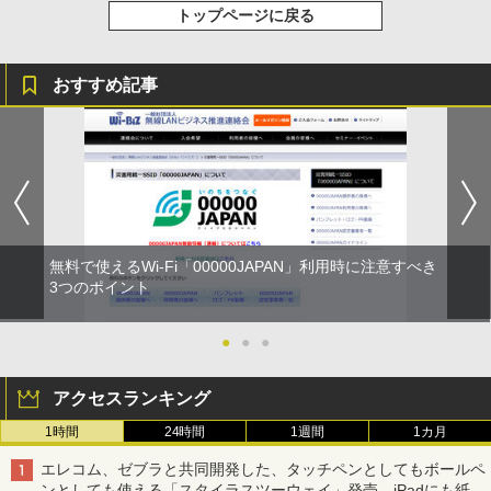
トップページに戻る
おすすめ記事
無料で使えるWi-Fi「00000JAPAN」利用時に注意すべき
3つのポイント
●
●
●
アクセスランキング
1時間
24時間
1週間
1カ月
エレコム、ゼブラと共同開発した、タッチペンとしてもボールペ
ンとしても使える「スタイラスツーウェイ」発売 iPadにも紙に