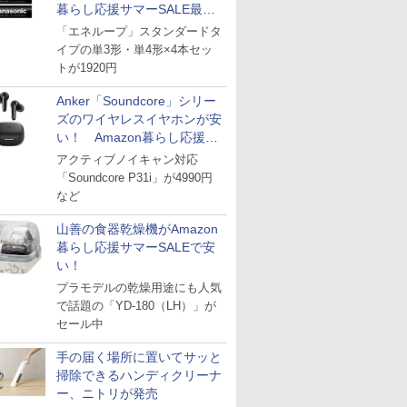
暮らし応援サマーSALE最終
日
「エネループ」スタンダードタ
イプの単3形・単4形×4本セッ
トが1920円
Anker「Soundcore」シリー
ズのワイヤレスイヤホンが安
い！ Amazon暮らし応援サ
マーSALE
アクティブノイキャン対応
「Soundcore P31i」が4990円
など
山善の食器乾燥機がAmazon
暮らし応援サマーSALEで安
い！
プラモデルの乾燥用途にも人気
で話題の「YD-180（LH）」が
セール中
手の届く場所に置いてサッと
掃除できるハンディクリーナ
ー、ニトリが発売