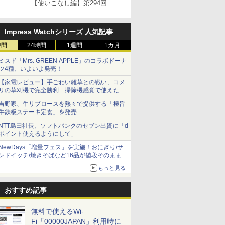
【使いこなし編】第294回
Impress Watchシリーズ 人気記事
時間
24時間
1週間
1カ月
ミスド「Mrs. GREEN APPLE」のコラボドーナ
ツ4種、いよいよ発売！
【家電レビュー】手ごわい雑草との戦い、コメ
リの草刈機で完全勝利 掃除機感覚で使えた
吉野家、牛リブロースを熱々で提供する「極旨
牛鉄板ステーキ定食」を発売
NTT島田社長、ソフトバンクのセブン出資に「d
ポイント使えるようにして」
NewDays「増量フェス」を実施！おにぎり/サ
ンドイッチ/焼きそばなど16品が値段そのままで
ボリュームアップ
もっと見る
おすすめ記事
無料で使えるWi-
Fi「00000JAPAN」利用時に