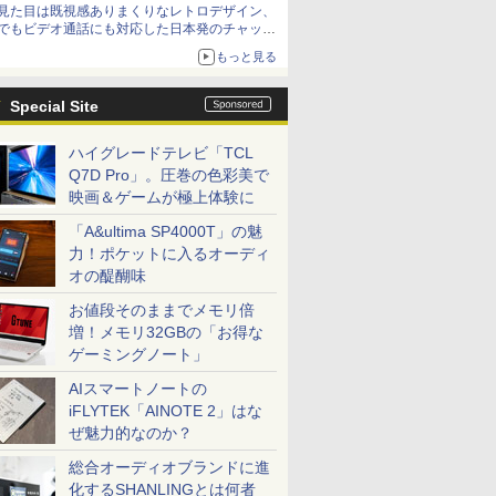
見た目は既視感ありまくりなレトロデザイン、
でもビデオ通話にも対応した日本発のチャット
アプリが登場【やじうまWatch】
もっと見る
Special Site
ハイグレードテレビ「TCL
Q7D Pro」。圧巻の色彩美で
映画＆ゲームが極上体験に
「A&ultima SP4000T」の魅
力！ポケットに入るオーディ
オの醍醐味
お値段そのままでメモリ倍
増！メモリ32GBの「お得な
ゲーミングノート」
AIスマートノートの
iFLYTEK「AINOTE 2」はな
ぜ魅力的なのか？
総合オーディオブランドに進
化するSHANLINGとは何者