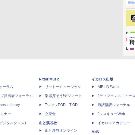
Rittor Music
イカロス出版
dフォーラム
リットーミュージック
AIRLINEweb
ップ担当者フォーラム
楽器探そう!デジマート
Jディフェンスニュー
ness Library
TシャツPOD T-OD
通訳翻訳ジャーナル
セミナー
立東舎
JレスキューWeb
 X（デジタルクロス）
山と溪谷社
イカロスアカデミー
山と溪谷オンライン
MdN