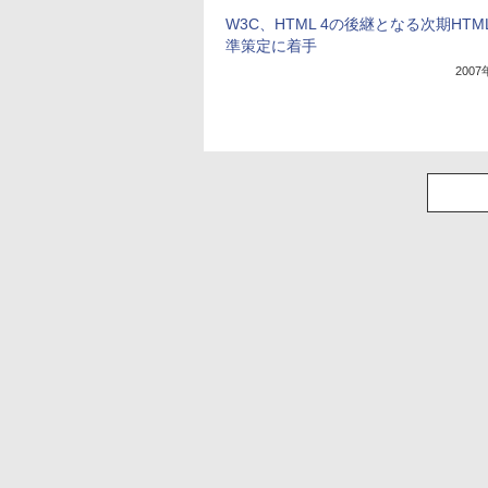
W3C、HTML 4の後継となる次期HTM
準策定に着手
200