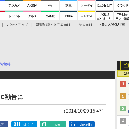
バックアップ
基礎知識・入門者向け
法人向け
情シス強化計画
術/規格
1
3C勧告に
（2014/10/29 15:47）
ェア
はてブ
note
LinkedIn