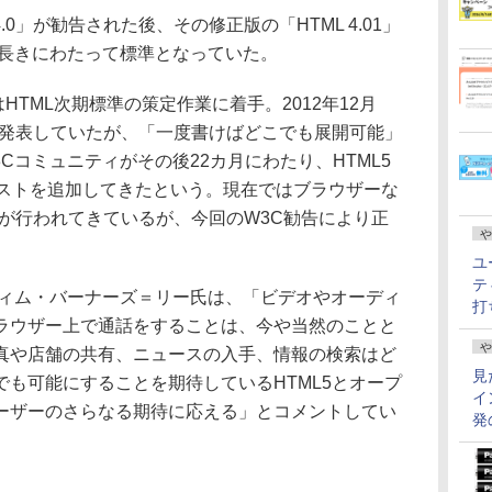
4.0」が勧告された後、その修正版の「HTML 4.01」
が長きにわたって標準となっていた。
はHTML次期標準の策定作業に着手。2012年12月
を発表していたが、「一度書けばどこでも展開可能」
Cコミュニティがその後22カ月にわたり、HTML5
テストを追加してきたという。現在ではブラウザーな
トが行われてきているが、今回のW3C勧告により正
や
ユ
テ
ィム・バーナーズ＝リー氏は、「ビデオやオーディ
打
ラウザー上で通話をすることは、今や当然のことと
や
真や店舗の共有、ニュースの入手、情報の検索はど
見
も可能にすることを期待しているHTML5とオープ
イ
ーザーのさらなる期待に応える」とコメントしてい
発