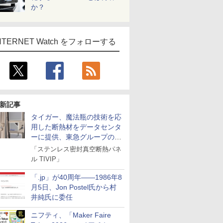
か？
NTERNET Watch をフォローする
新記事
タイガー、魔法瓶の技術を応
用した断熱材をデータセンタ
ーに提供、東急グループの実
証実験で
「ステンレス密封真空断熱パネ
ル TIVIP」
「.jp」が40周年――1986年8
月5日、Jon Postel氏から村
井純氏に委任
ニフティ、「Maker Faire