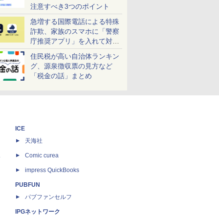
注意すべき3つのポイント
急増する国際電話による特殊
詐欺、家族のスマホに「警察
庁推奨アプリ」を入れて対策
しよう！
住民税が高い自治体ランキン
グ、源泉徴収票の見方など
「税金の話」まとめ
ICE
天海社
ス
Comic curea
impress QuickBooks
PUBFUN
パブファンセルフ
IPGネットワーク