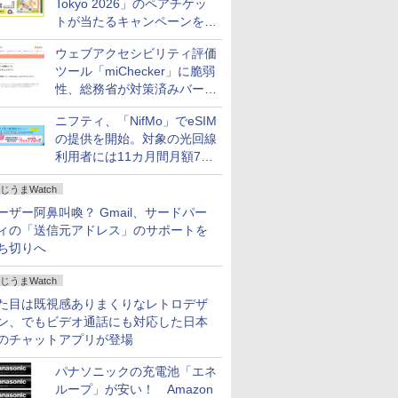
Tokyo 2026」のペアチケッ
トが当たるキャンペーンをX
で実施。8月16日まで
ウェブアクセシビリティ評価
ツール「miChecker」に脆弱
性、総務省が対策済みバージ
ョンへの更新を呼び掛け
ニフティ、「NifMo」でeSIM
の提供を開始。対象の光回線
利用者には11カ月間月額770
円割引のキャンペーン
じうまWatch
ーザー阿鼻叫喚？ Gmail、サードパー
ィの「送信元アドレス」のサポートを
ち切りへ
じうまWatch
た目は既視感ありまくりなレトロデザ
ン、でもビデオ通話にも対応した日本
のチャットアプリが登場
パナソニックの充電池「エネ
ループ」が安い！ Amazon