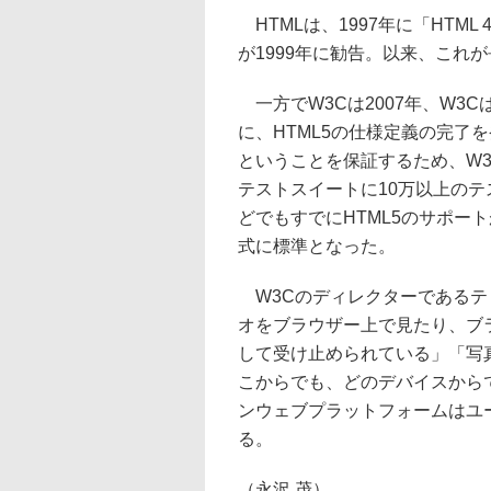
HTMLは、1997年に「HTML 
が1999年に勧告。以来、これ
一方でW3Cは2007年、W3C
に、HTML5の仕様定義の完了
ということを保証するため、W3
テストスイートに10万以上の
どでもすでにHTML5のサポー
式に標準となった。
W3Cのディレクターであるテ
オをブラウザー上で見たり、ブ
して受け止められている」「写
こからでも、どのデバイスからで
ンウェブプラットフォームはユ
る。
（永沢 茂）