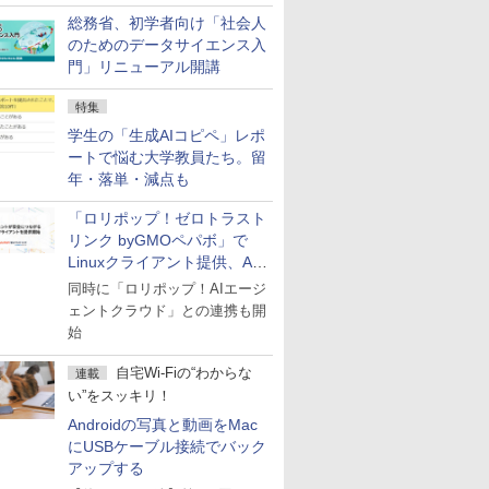
総務省、初学者向け「社会人
のためのデータサイエンス入
門」リニューアル開講
特集
学生の「生成AIコピペ」レポ
ートで悩む大学教員たち。留
年・落単・減点も
「ロリポップ！ゼロトラスト
リンク byGMOペパボ」で
Linuxクライアント提供、AI
エージェントの接続が容易に
同時に「ロリポップ！AIエージ
ェントクラウド」との連携も開
始
自宅Wi-Fiの“わからな
連載
い”をスッキリ！
Androidの写真と動画をMac
にUSBケーブル接続でバック
アップする