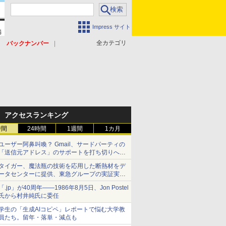
Impress サイト
全カテゴリ
バックナンバー
アクセスランキング
時間
24時間
1週間
1カ月
ユーザー阿鼻叫喚？ Gmail、サードパーティの
「送信元アドレス」のサポートを打ち切りへ
【やじうまWatch】
タイガー、魔法瓶の技術を応用した断熱材をデ
ータセンターに提供、東急グループの実証実験
で 「ステンレス密封真空断熱パネル TIVIP」
「.jp」が40周年――1986年8月5日、Jon Postel
氏から村井純氏に委任
学生の「生成AIコピペ」レポートで悩む大学教
員たち。留年・落単・減点も