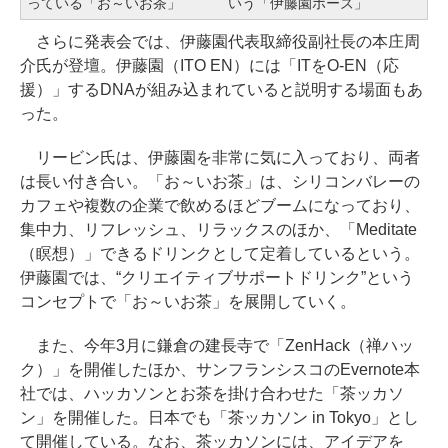
っている「お～いお茶」
いう「伊藤園ポーズ」
さらに発表会では、伊藤園代表取締役副社長の本庄周
介氏が登壇。伊藤園（ITO EN）には「ITをO-EN（応
援）」するDNAが組み込まれていると説明する場面もあ
った。
リービン氏は、伊藤園を非常に気に入っており、両者
は長い付き合い。「お～いお茶」は、シリコンバレーの
カフェや複数の企業で飲めるほどブームになっており、
集中力、リフレッシュ、リラックスのほか、「Meditate
（瞑想）」できるドリンクとして定着しているという。
伊藤園では、“クリエイティブサポートドリンク”という
コンセプトで「お～いお茶」を展開していく。
また、今年3月に鎌倉の建長寺で「ZenHack（禅ハッ
ク）」を開催したほか、サンフランシスコのEvernote本
社では、ハッカソンとお茶を掛け合わせた「茶ッカソ
ン」を開催した。日本でも「茶ッカソン in Tokyo」とし
て開催している。なお、茶ッカソンには、アイデアを