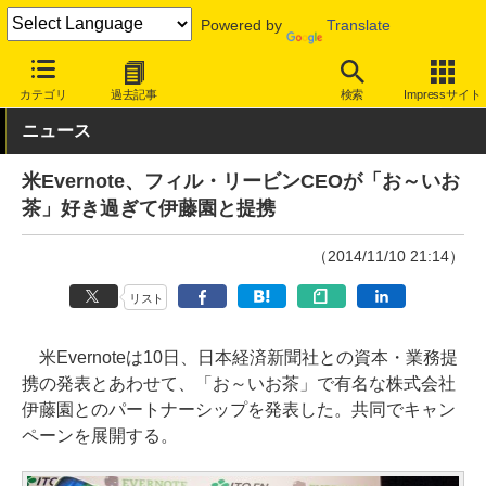
Powered by
Translate
INTERNET Watch
サービス/ソフト
サービス
クラウド
カテゴリ
過去記事
検索
Impressサイト
ニュース
米Evernote、フィル・リービンCEOが「お～いお
茶」好き過ぎて伊藤園と提携
（2014/11/10 21:14）
リスト
米Evernoteは10日、日本経済新聞社との資本・業務提
携の発表とあわせて、「お～いお茶」で有名な株式会社
伊藤園とのパートナーシップを発表した。共同でキャン
ペーンを展開する。