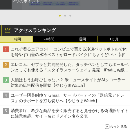
3つのポイント
●
●
●
アクセスランキング
1時間
24時間
1週間
1カ月
これぞ着るエアコン!! コンビニで買える冷凍ペットボトルで体
を冷やす山善の水冷ベストがロードバイクにちょうどいい【ぼっ
ち・ざ・ろーど！その14】【空いた時間でなにしてる？】
エレコム、ゼブラと共同開発した、タッチペンとしてもボールペ
ンとしても使える「スタイラスツーウェイ」発売 iPadにも紙に
も、持ち替えずに書き込める
人類はもうお呼びじゃない？ 米ニュースサイトがAIクローラー
対象の広告配信を開始【やじうまWatch】
ユーザー阿鼻叫喚？ Gmail、サードパーティの「送信元アドレ
ス」のサポートを打ち切りへ【やじうまWatch】
消費者庁、希少な商品を安く販売すると見せかける偽通販サイト
に注意喚起、サイト名とドメイン名を公表
もっと見る