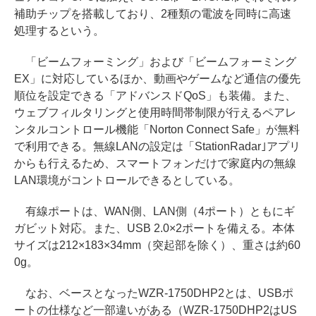
補助チップを搭載しており、2種類の電波を同時に高速
処理するという。
「ビームフォーミング」および「ビームフォーミング
EX」に対応しているほか、動画やゲームなど通信の優先
順位を設定できる「アドバンスドQoS」も装備。また、
ウェブフィルタリングと使用時間帯制限が行えるペアレ
ンタルコントロール機能「Norton Connect Safe」が無料
で利用できる。無線LANの設定は「StationRadar｣アプリ
からも行えるため、スマートフォンだけで家庭内の無線
LAN環境がコントロールできるとしている。
有線ポートは、WAN側、LAN側（4ポート）ともにギ
ガビット対応。また、USB 2.0×2ポートを備える。本体
サイズは212×183×34mm（突起部を除く）、重さは約60
0g。
なお、ベースとなったWZR-1750DHP2とは、USBポ
ートの仕様など一部違いがある（WZR-1750DHP2はUS