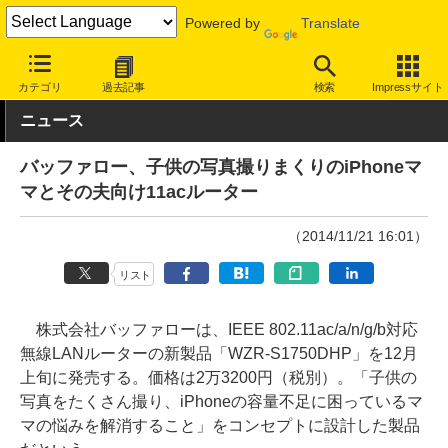
Powered by
Translate
INTERNET Watch
ハードウェア
LAN機器
ルーター
カテゴリ
過去記事
検索
Impressサイト
ニュース
バッファロー、子供の写真撮りまくりのiPhoneマ
マとその夫向け11acルーター
（2014/11/21 16:01）
リスト
株式会社バッファローは、IEEE 802.11ac/a/n/g/b対応
無線LANルーターの新製品「WZR-S1750DHP」を12月
上旬に発売する。価格は2万3200円（税別）。「子供の
写真をたくさん撮り、iPhoneの容量不足に困っているマ
マの悩みを解消すること」をコンセプトに設計した製品