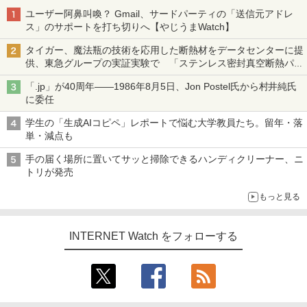
ユーザー阿鼻叫喚？ Gmail、サードパーティの「送信元アドレ
ス」のサポートを打ち切りへ【やじうまWatch】
タイガー、魔法瓶の技術を応用した断熱材をデータセンターに提
供、東急グループの実証実験で 「ステンレス密封真空断熱パネ
ル TIVIP」
「.jp」が40周年――1986年8月5日、Jon Postel氏から村井純氏
に委任
学生の「生成AIコピペ」レポートで悩む大学教員たち。留年・落
単・減点も
手の届く場所に置いてサッと掃除できるハンディクリーナー、ニ
トリが発売
もっと見る
INTERNET Watch をフォローする