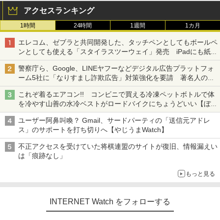
アクセスランキング
1時間
24時間
1週間
1カ月
エレコム、ゼブラと共同開発した、タッチペンとしてもボールペ
ンとしても使える「スタイラスツーウェイ」発売 iPadにも紙に
も、持ち替えずに書き込める
警察庁ら、Google、LINEヤフーなどデジタル広告プラットフォ
ーム5社に「なりすまし詐欺広告」対策強化を要請 著名人の写
真や映像を使った投資詐欺などへの対策として
これぞ着るエアコン!! コンビニで買える冷凍ペットボトルで体
を冷やす山善の水冷ベストがロードバイクにちょうどいい【ぼっ
ち・ざ・ろーど！その14】【空いた時間でなにしてる？】
ユーザー阿鼻叫喚？ Gmail、サードパーティの「送信元アドレ
ス」のサポートを打ち切りへ【やじうまWatch】
不正アクセスを受けていた将棋連盟のサイトが復旧、情報漏えい
は「痕跡なし」
もっと見る
INTERNET Watch をフォローする