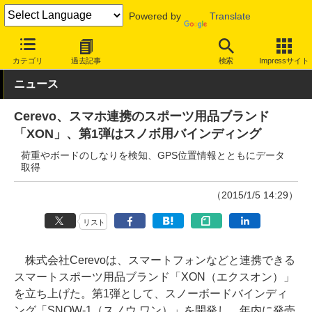
Powered by
Translate
INTERNET Watch
ハードウェア
ガジェット
カテゴリ
過去記事
検索
Impressサイト
ニュース
Cerevo、スマホ連携のスポーツ用品ブランド
「XON」、第1弾はスノボ用バインディング
荷重やボードのしなりを検知、GPS位置情報とともにデータ
取得
（2015/1/5 14:29）
リスト
株式会社Cerevoは、スマートフォンなどと連携できる
スマートスポーツ用品ブランド「XON（エクスオン）」
を立ち上げた。第1弾として、スノーボードバインディ
ング「SNOW-1（スノウ ワン）」を開発し、年内に発売