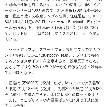
の耐環境性能を有するため、屋外での使用も可能。イメ
ージセンサーは400万画素で、対角画角170度（水平140
度・垂直75度）の広角レンズを装備。無線通信は、IEEE
802.11b/g/n対応のWi-Fiモジュール、Bluetooth LEモジュ
ールを内蔵する。撮影動画の解像度はHD（1280×720）
で、ビットレートは1Mbps。マイクとスピーカーを備え
ている。
セットアップは、スマートフォン専用アプリでアカウ
ント登録後、CC-1とBluetoothで接続。アプリ上で接続
するアクセスポイントを指定すると、設定完了となる。
あとはアプリやPCのブラウザーから映像を視聴・録画再
生が可能となる。
価格は1万9800円（税別）だが、Makuakeでは先着50
人限定で1万1880円（税別）、先着800人限定で1万5480
円（税別）で購入できる。3月に初期生産ロットをリリ
ースし、ウェブサイトや家電量販店では4月に正式に販
売する予定。