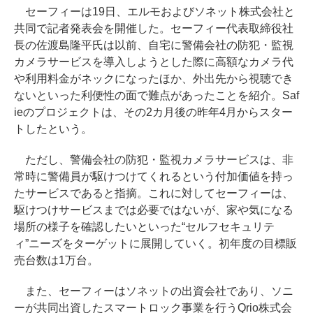
セーフィーは19日、エルモおよびソネット株式会社と
共同で記者発表会を開催した。セーフィー代表取締役社
長の佐渡島隆平氏は以前、自宅に警備会社の防犯・監視
カメラサービスを導入しようとした際に高額なカメラ代
や利用料金がネックになったほか、外出先から視聴でき
ないといった利便性の面で難点があったことを紹介。Saf
ieのプロジェクトは、その2カ月後の昨年4月からスター
トしたという。
ただし、警備会社の防犯・監視カメラサービスは、非
常時に警備員が駆けつけてくれるという付加価値を持っ
たサービスであると指摘。これに対してセーフィーは、
駆けつけサービスまでは必要ではないが、家や気になる
場所の様子を確認したいといった“セルフセキュリテ
ィ”ニーズをターゲットに展開していく。初年度の目標販
売台数は1万台。
また、セーフィーはソネットの出資会社であり、ソニ
ーが共同出資したスマートロック事業を行うQrio株式会