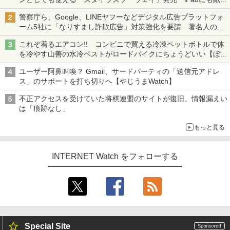
も、持ち替えずに書き込める
警察庁ら、Google、LINEヤフーなどデジタル広告プラットフォ
ーム5社に「なりすまし詐欺広告」対策強化を要請 著名人の写
真や映像を使った投資詐欺などへの対策として
これぞ着るエアコン!! コンビニで買える冷凍ペットボトルで体
を冷やす山善の水冷ベストがロードバイクにちょうどいい【ぼっ
ち・ざ・ろーど！その14】【空いた時間でなにしてる？】
ユーザー阿鼻叫喚？ Gmail、サードパーティの「送信元アドレ
ス」のサポートを打ち切りへ【やじうまWatch】
不正アクセスを受けていた将棋連盟のサイトが復旧、情報漏えい
は「痕跡なし」
もっと見る
INTERNET Watch をフォローする
Special Site