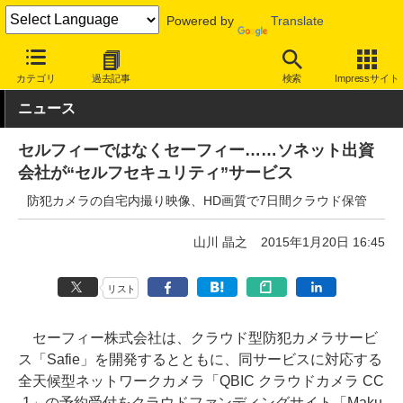
Powered by
Translate
INTERNET Watch
サービス/ソフト
サービス
その他
カテゴリ
過去記事
検索
Impressサイト
ニュース
セルフィーではなくセーフィー……ソネット出資
会社が“セルフセキュリティ”サービス
防犯カメラの自宅内撮り映像、HD画質で7日間クラウド保管
山川 晶之
2015年1月20日 16:45
リスト
セーフィー株式会社は、クラウド型防犯カメラサービ
ス「Safie」を開発するとともに、同サービスに対応する
全天候型ネットワークカメラ「QBIC クラウドカメラ CC
-1」の予約受付をクラウドファンディングサイト「Maku