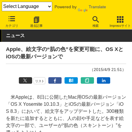
Powered by
Translate
INTERNET Watch
トピック
文字/フォント
カテゴリ
過去記事
検索
Impressサイト
ニュース
Apple、絵文字の“肌の色”を変更可能に、OS Xと
iOSの最新バージョンで
（2015/4/9 21:51）
リスト
米Appleは、8日に公開したMac用OSの最新バージョン
「OS X Yosemite 10.10.3」とiOSの最新バージョン「iO
S 8.3」において、絵文字をアップデートした。300種類
を新たに追加するとともに、人の顔や手足などを表す絵
文字の一部で、ユーザーが“肌の色（スキントーン）”を