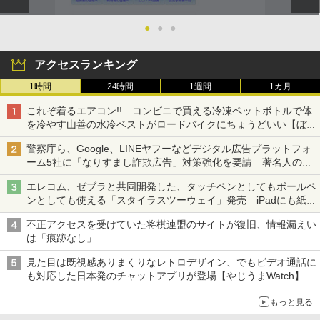
●
●
●
アクセスランキング
1時間
24時間
1週間
1カ月
これぞ着るエアコン!! コンビニで買える冷凍ペットボトルで体
を冷やす山善の水冷ベストがロードバイクにちょうどいい【ぼっ
ち・ざ・ろーど！その14】【空いた時間でなにしてる？】
警察庁ら、Google、LINEヤフーなどデジタル広告プラットフォ
ーム5社に「なりすまし詐欺広告」対策強化を要請 著名人の写
真や映像を使った投資詐欺などへの対策として
エレコム、ゼブラと共同開発した、タッチペンとしてもボールペ
ンとしても使える「スタイラスツーウェイ」発売 iPadにも紙に
も、持ち替えずに書き込める
不正アクセスを受けていた将棋連盟のサイトが復旧、情報漏えい
は「痕跡なし」
見た目は既視感ありまくりなレトロデザイン、でもビデオ通話に
も対応した日本発のチャットアプリが登場【やじうまWatch】
もっと見る