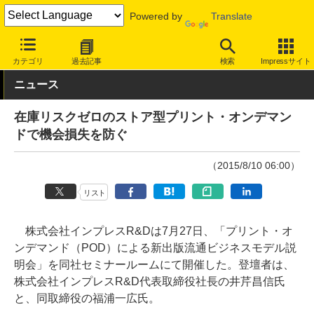
Powered by
Translate
INTERNET Watch
トピック
本・電子書籍
カテゴリ
過去記事
検索
Impressサイト
ニュース
在庫リスクゼロのストア型プリント・オンデマン
ドで機会損失を防ぐ
（2015/8/10 06:00）
リスト
株式会社インプレスR&Dは7月27日、「プリント・オ
ンデマンド（POD）による新出版流通ビジネスモデル説
明会」を同社セミナールームにて開催した。登壇者は、
株式会社インプレスR&D代表取締役社長の井芹昌信氏
と、同取締役の福浦一広氏。