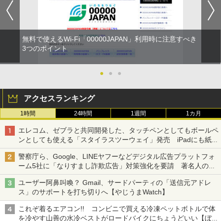
無料で使えるWi-Fi「00000JAPAN」利用時に注意すべき
3つのポイント
●
●
●
アクセスランキング
1時間
24時間
1週間
1カ月
エレコム、ゼブラと共同開発した、タッチペンとしてもボールペ
ンとしても使える「スタイラスツーウェイ」発売 iPadにも紙に
も、持ち替えずに書き込める
警察庁ら、Google、LINEヤフーなどデジタル広告プラットフォ
ーム5社に「なりすまし詐欺広告」対策強化を要請 著名人の写
真や映像を使った投資詐欺などへの対策として
ユーザー阿鼻叫喚？ Gmail、サードパーティの「送信元アドレ
ス」のサポートを打ち切りへ【やじうまWatch】
これぞ着るエアコン!! コンビニで買える冷凍ペットボトルで体
を冷やす山善の水冷ベストがロードバイクにちょうどいい【ぼっ