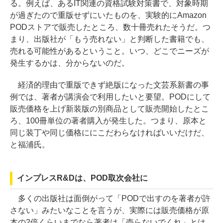
る。例えば、あるIT関連の資格試験対策書で、対象時期
が過ぎたので重版せずにいたものを、実験的にAmazon
PODストアで販売したところ、数十冊売れたそうだ。つ
まり、出版社が「もう売れない」と判断した書籍でも、
売れる可能性があるということ。いつ、どこでニーズが
発生するかは、分からないのだ。
経済的理由で重版できず絶版になった文芸系新書の事
例では、著者が講演会で利用したいと要望。PODにして
販売価格を上げ新装版の別商品として販売開始したとこ
ろ、100冊単位の著者購入が発生した。つまり、原本と
同じ装丁や同じ価格ににこだわらなければいいだけだ、
と福浦氏。
インプレスR&Dは、POD取次会社に
多くの出版社は面倒がって「PODで出すのを著者が許
さない」みたいなことを言うが、実際には販売価格が原
本の2倍くらいまでなら著者は「売らないでくれ」とは