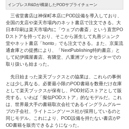
インプレスR&Dが構築したPODサプライチェーン
三省堂書店は神保町本店にPOD設備を導入しており、
全国の支店や楽天市場内のネット書店で注文できる。大
日本印刷は楽天市場内に「ウェブの書斎」という直営PO
Dストアを持っており、そこから派生して丸善ジュンク
堂やネット書店「honto」でも注文できる。また、京葉流
通倉庫との提携により、「NextPublishing特約書店」と
して紀伊國屋書店、有隣堂、八重洲ブックセンターでの
取り扱いも始まった。
先日始まった楽天ブックスとの協業は、これらの事例
とは少し異なる。必要最小限のPOD書籍を数冊だけ在庫
として楽天ブックスが保有し、POD対応ストアとして販
売する。いわば「擬似PODストア」的なモデルだ。これ
は、世界最大手の書籍取次会社であるイングラムグルー
プの子会社、ライトニングソース社が採用しているのと
同じモデル。これにより、POD設備を持たない書店がP
OD書籍を販売できるようになった。