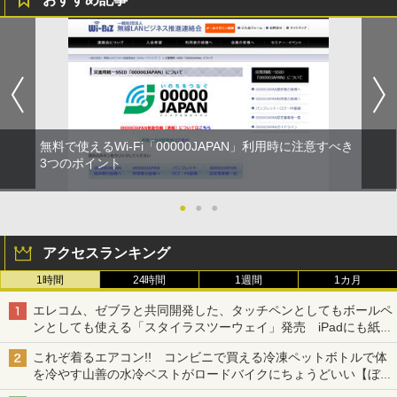
無料で使えるWi-Fi「00000JAPAN」利用時に注意すべき
3つのポイント
●
●
●
アクセスランキング
1時間
24時間
1週間
1カ月
エレコム、ゼブラと共同開発した、タッチペンとしてもボールペ
ンとしても使える「スタイラスツーウェイ」発売 iPadにも紙に
も、持ち替えずに書き込める
これぞ着るエアコン!! コンビニで買える冷凍ペットボトルで体
を冷やす山善の水冷ベストがロードバイクにちょうどいい【ぼっ
ち・ざ・ろーど！その14】【空いた時間でなにしてる？】