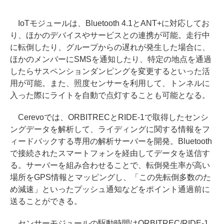
IoTモジュールは、Bluetooth 4.1とANT+に対応してお
り、ほかのデバイスやサービスとの連携が可能。走行中
に転倒したり、グループからの遅れが発生した場合に、
ほかのメンバーにSMSを通知したり、特定の地点を通過
したらサスペンションダンピングを変更するといった活
用が可能。また、照度センサーを利用して、トンネルに
入った際にライトを自動で点灯することも可能となる。
Cerevoでは、ORBITRECとRIDE-1で取得したセンシ
ングデータを解析して、ライディングに関する情報をフ
ィードバックする専用の解析サーバーを開発。Bluetooth
で接続されたスマートフォンを経由してデータを送信す
る。サーバーを組み合わせることで、転倒発生率が高い
場所をGPS情報とマッピングし、「この先転倒多数のた
め減速」といったプッシュ通知などをポイント通過前に
送ることができる。
センサーモジュールの駆動時間はORBITREC/RIDE-1