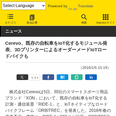
Powered by
Translate
INTERNET Watch
トピック
IoT
カテゴリ
過去記事
検索
Impressサイト
ニュース
Cerevo、既存の自転車をIoT化するモジュール発
表、3DプリンターによるオーダーメードIoTロー
ドバイクも
（2016/1/5 15:19）
リスト
株式会社Cerevoは5日、同社のスマートスポーツ用品
ブランド「XON」において、既存の自転車をIoT化する
計測・通信装置「RIDE-1」と、IoTネイティブなロード
バイクフレーム「ORBITREC」を発表した。2016年春の