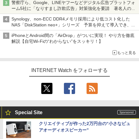
警察庁ら、Google、LINEヤフーなどデジタル広告プラットフォ
ーム5社に「なりすまし詐欺広告」対策強化を要請 著名人の写
真や映像を使った投資詐欺などへの対策として
Synology、non-ECC DDR4メモリ採用により低コスト化した
NAS「DiskStation neo+」シリーズ 予算を抑えて導入でき、
ECCメモリへのアップグレードも可能
iPhoneとAndroid間の「AirDrop」がついに実現！ やり方を徹底
解説【自宅Wi-Fiの“わからない”をスッキリ！】
もっと見る
INTERNET Watch をフォローする
Special Site
クリエイティブが作った2万円台の“小さなピュ
アオーディオスピーカー”