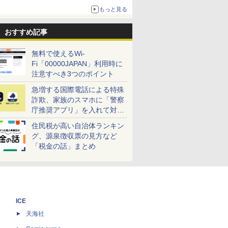
売
もっと見る
おすすめ記事
無料で使えるWi-
Fi「00000JAPAN」利用時に
注意すべき3つのポイント
急増する国際電話による特殊
詐欺、家族のスマホに「警察
庁推奨アプリ」を入れて対策
しよう！
住民税が高い自治体ランキン
グ、源泉徴収票の見方など
「税金の話」まとめ
ICE
天海社