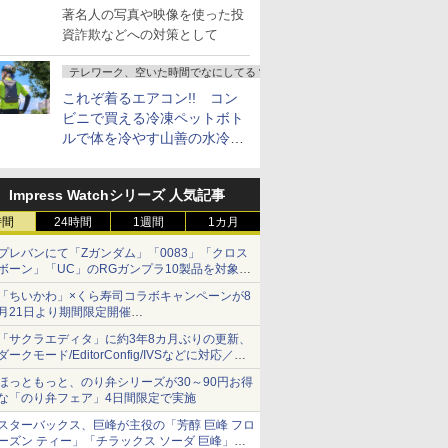
し詐欺広告」対策強化を要請
著名人の写真や映像を使った投
資詐欺などへの対策として
テレワーク、空いた時間でなにしてる？
これぞ着るエアコン!! コン
ビニで買える冷凍ペットボト
ルで体を冷やす山善の水冷ベ
ストがロードバイクにちょう
どいい【ぼっち・ざ・ろー
Impress Watchシリーズ 人気記事
ど！その14】
時間
24時間
1週間
1カ月
プレバンにて「Zガンダム」「0083」「クロス
ボーン」「UC」のRGガンプラ10製品を対象に
した抽選販売が8月10日11時より実施！
「ちいかわ」×くら寿司コラボキャンペーンが8
月21日より期間限定開催
オリジナルの湯呑みや寿司皿が景品に登場！
「サクラエディタ」に約3年8カ月ぶりの更新、
ダークモード/EditorConfig/IVSなどに対応／複
数の脆弱性に対処したセキュリティアップデー
ほっともっと、のり弁シリーズが30～90円お得
ト
な「のり弁フェア」4日間限定で実施
スターバックス、巨峰が主役の「芳醇 巨峰 フロ
ーズン ティー」「チラックス ソーダ 巨峰」発