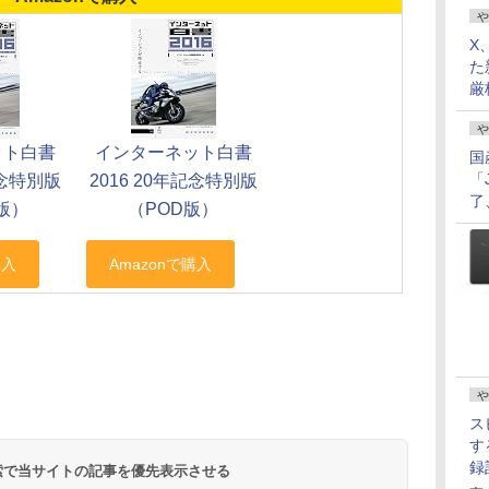
や
X
た
厳
や
ット白書
インターネット白書
国
「
記念特別版
2016 20年記念特別版
了
e版）
（POD版）
や
ス
す
録
 検索で当サイトの記事を優先表示させる