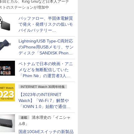
多田ヒカル、King Gnuなど日本人アーテ
ストのステーションが増加中
バッファロー、半固体電解質
で発火・発煙リスクの低いモ
バイルバッテリー
「BMPBSA10000」シリーズ
Lightning/USB Type-C両対応
の店頭販売を9月上旬に開始
のiPhone用USBメモリ、サン
ディスク「SANDISK Phone
Drive for iPhone」発売
ベトナムで日本の映画・アニ
メなどを無断配信していた
「Phim Nè」の運営者3人を
刑事立件
INTERNET Watch 30周年特集
【2023年のINTERNET
Watch】「Wi-Fi 7」解禁や
「IOWN 1.0」始動で通信が
進化、コロナ禍の行動制限も
清水理史の「イニシャ
連載
大幅に緩和へ
ルB」
国産10GbEスイッチの新製品