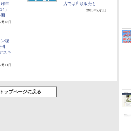
、昨年
店では店頭販売も
014」
2015年2月3日
公開
年2月18日
コン秘
発刊、
てアスキ
12月11日
トップページに戻る