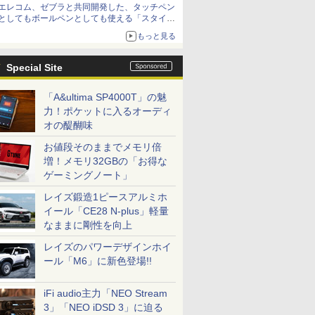
エレコム、ゼブラと共同開発した、タッチペン
「イニシャルB」チャンネル】
としてもボールペンとしても使える「スタイラ
スツーウェイ」発売 iPadにも紙にも、持ち替
もっと見る
えずに書き込める
Special Site
「A&ultima SP4000T」の魅
力！ポケットに入るオーディ
オの醍醐味
お値段そのままでメモリ倍
増！メモリ32GBの「お得な
ゲーミングノート」
レイズ鍛造1ピースアルミホ
イール「CE28 N-plus」軽量
なままに剛性を向上
レイズのパワーデザインホイ
ール「M6」に新色登場!!
iFi audio主力「NEO Stream
3」「NEO iDSD 3」に迫る