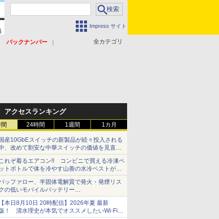
Impress サイト
全カテゴリ
バックナンバー
アクセスランキング
時間
24時間
1週間
1カ月
国産10GbEスイッチの新製品が続々投入される
中、改めて割安な中華スイッチの価値を見直す
【イニシャルB】
これぞ着るエアコン!! コンビニで買える冷凍ペ
ットボトルで体を冷やす山善の水冷ベストがロ
ードバイクにちょうどいい【ぼっち・ざ・ろー
バッファロー、半固体電解質で発火・発煙リス
ど！その14】【空いた時間でなにしてる？】
クの低いモバイルバッテリー
「BMPBSA10000」シリーズの店頭販売を9月
【本日8月10日 20時配信】2026年夏 最新
上旬に開始
版！ 清水理史が本気でオススメしたいWi-Fiル
ーターはどれか？ ライブで解説【清水理史の