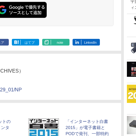
宇
ィ
ェア
はてブ
note
LinkedIn
HIVES）
0129_01/NP
ットの
「インターネット白書
インタ
2015」が電子書籍と
PODで発刊、一部特約