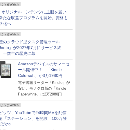
じうまWatch
、オリジナルコンテンツに主眼を置い
新たな収益プログラムを開始。資格も
格化へ
じうまWatch
産のクラウド型タスク管理ツール
Jooto」が2027年7月にサービス終
、十数年の歴史に幕
Amazonデバイスのサマーセ
ール開催中！ 「Kindle
Colorsoft」が3万1980円
電子書籍リーダー「Kindle」が
安い。モノクロ版の「Kindle
Paperwhite」は2万2980円
じうまWatch
ピッツ、YouTubeで24時間MVを配信
る「ステーション」を開設―100万登
記念で