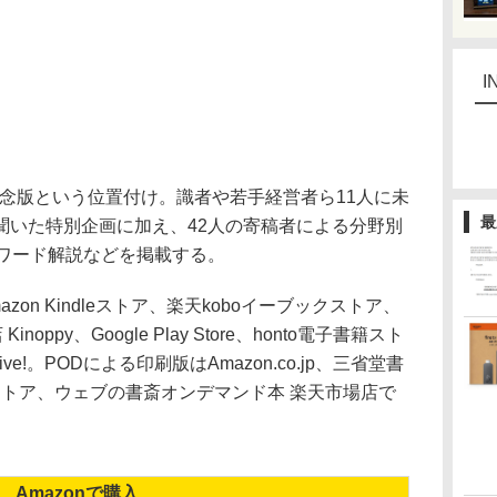
I
記念版という位置付け。識者や若手経営者ら11人に未
最
聞いた特別企画に加え、42人の寄稿者による分野別
ーワード解説などを掲載する。
n Kindleストア、楽天koboイーブックストア、
 Kinoppy、Google Play Store、honto電子書籍スト
okLive!。PODによる印刷版はAmazon.co.jp、三省堂書
トストア、ウェブの書斎オンデマンド本 楽天市場店で
Amazonで購入