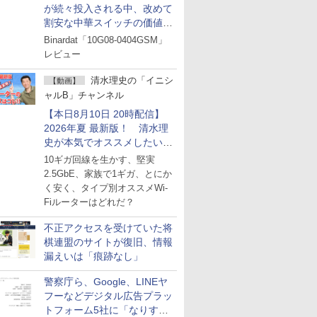
が続々投入される中、改めて
割安な中華スイッチの価値を
見直す
Binardat「10G08-0404GSM」
レビュー
清水理史の「イニシ
【動画】
ャルB」チャンネル
【本日8月10日 20時配信】
2026年夏 最新版！ 清水理
史が本気でオススメしたい
Wi-Fiルーターはどれか？
10ギガ回線を生かす、堅実
ライブで解説
2.5GbE、家族で1ギガ、とにか
く安く、タイプ別オススメWi-
Fiルーターはどれだ？
不正アクセスを受けていた将
棋連盟のサイトが復旧、情報
漏えいは「痕跡なし」
警察庁ら、Google、LINEヤ
フーなどデジタル広告プラッ
トフォーム5社に「なりすま