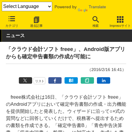
Powered by
Translate
INTERNET Watch
サービス/ソフト
ソフトウェア
会計・業務ソ
カテゴリ
過去記事
検索
Impressサイト
ニュース
「クラウド会計ソフト freee」、Android版アプリ
からも確定申告書類の作成が可能に
（2016/2/16 16:41）
リスト
freee株式会社は16日、「クラウド会計ソフト freee」
のAndroidアプリにおいて確定申告書類の作成・出力機能
を提供開始したと発表した。ウィザードに沿って○×式の
質問などに回答していくだけで、税務署へ提出するため
の書類を作成できる。「確定申告書B」「青色申告決算