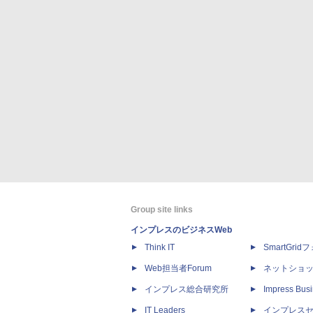
Group site links
インプレスのビジネスWeb
Think IT
SmartGri
Web担当者Forum
ネットショ
インプレス総合研究所
Impress Busi
IT Leaders
インプレス