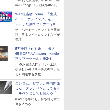
7820円で販売中。Android 16搭
載の「edge 60」は4万4820円
Web担当者Forum、「生成
AI×マーケティング」をテー
マにした無料セミナーを8月
27日にオンライン開催
サイバーエージェントや文藝春
秋、日本マイクロソフトなどが
登壇
5万冊以上が対象！ 最大
65％OFFのAmazon「Kindle
本サマーセール」第2弾
「MCP完全入門」「いちばん
やさしいAIリサーチの教本」な
どAI関連本も多数
エレコム、ゼブラと共同開発
した、タッチペンとしてもボ
ールペンとしても使える「ス
タイラスツーウェイ」発売
iPadにも紙にも、持ち替えずに
書き込める