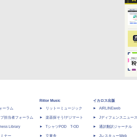
Rittor Music
イカロス出版
dフォーラム
リットーミュージック
AIRLINEweb
ップ担当者フォーラム
楽器探そう!デジマート
Jディフェンスニュー
ness Library
TシャツPOD T-OD
通訳翻訳ジャーナル
セミナー
立東舎
JレスキューWeb