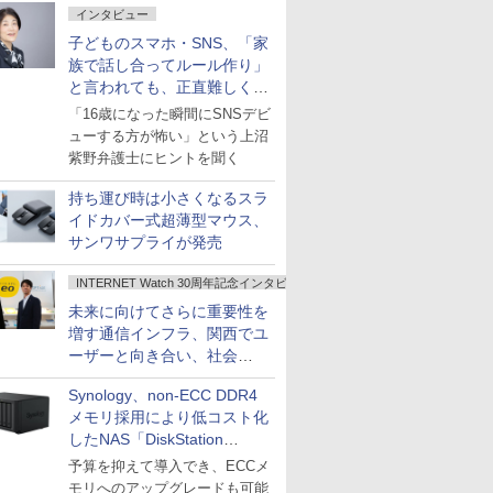
インタビュー
子どものスマホ・SNS、「家
族で話し合ってルール作り」
と言われても、正直難しくな
いですか？
「16歳になった瞬間にSNSデビ
ューする方が怖い」という上沼
紫野弁護士にヒントを聞く
持ち運び時は小さくなるスラ
イドカバー式超薄型マウス、
サンワサプライが発売
INTERNET Watch 30周年記念インタビュー
未来に向けてさらに重要性を
増す通信インフラ、関西でユ
ーザーと向き合い、社会
の“あたらしい”を起動し続け
Synology、non-ECC DDR4
る～オプテージ
メモリ採用により低コスト化
したNAS「DiskStation
neo+」シリーズ
予算を抑えて導入でき、ECCメ
モリへのアップグレードも可能