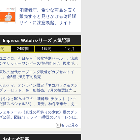
消費者庁、希少な商品を安く
販売すると見せかける偽通販
サイトに注意喚起、サイト名
とドメイン名を公表
Impress Watchシリーズ 人気記事
時間
24時間
1週間
1カ月
ユニクロ、今日から「お盆特別セール」。涼感
シアサッカーワンピース待望値下げ、撥水ギア
ショーツは1990円に
東映の歴代オープニング映像がカプセルトイ
に。全5種で8月下旬発売
カルディ、オンライン限定「ネコバッグ＆タン
ブラーセット」を一般販売。7月の抽選販売の
当選無効分
はやぶさ50％オフの「新幹線eチケット（トク
だ値スペシャル28）」発売。秋冬乗車分、えき
ねっと限定
フェルメール《真珠の耳飾りの少女》展のグッ
ズ公開。図録/ミッフィー/葬送のフリーレンほ
か、注目ブランドコラボが実現
もっと見る
おすすめ記事