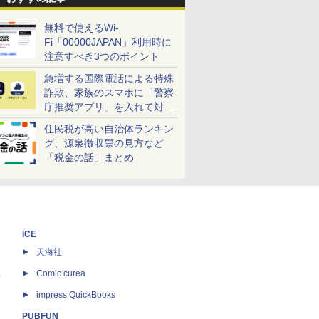
無料で使えるWi-
Fi「00000JAPAN」利用時に
注意すべき3つのポイント
急増する国際電話による特殊
詐欺、家族のスマホに「警察
庁推奨アプリ」を入れて対策
しよう！
住民税が高い自治体ランキン
グ、源泉徴収票の見方など
「税金の話」まとめ
ICE
天海社
ス
Comic curea
impress QuickBooks
PUBFUN