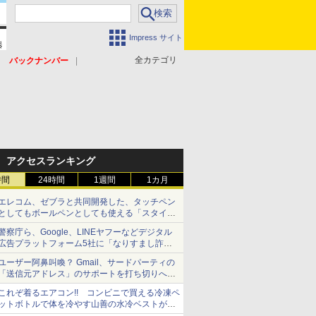
Impress サイト
全カテゴリ
バックナンバー
アクセスランキング
時間
24時間
1週間
1カ月
エレコム、ゼブラと共同開発した、タッチペン
としてもボールペンとしても使える「スタイラ
スツーウェイ」発売 iPadにも紙にも、持ち替
警察庁ら、Google、LINEヤフーなどデジタル
えずに書き込める
広告プラットフォーム5社に「なりすまし詐欺
広告」対策強化を要請 著名人の写真や映像を
ユーザー阿鼻叫喚？ Gmail、サードパーティの
使った投資詐欺などへの対策として
「送信元アドレス」のサポートを打ち切りへ
【やじうまWatch】
これぞ着るエアコン!! コンビニで買える冷凍ペ
ットボトルで体を冷やす山善の水冷ベストがロ
ードバイクにちょうどいい【ぼっち・ざ・ろー