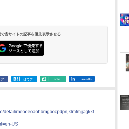
 検索で当サイトの記事を優先表示させる
ェア
はてブ
note
LinkedIn
能
ore/detail/meoeeoaohbmgbocpdpnjklmfmjjagkkf
hl=en-US