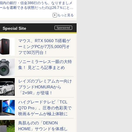
国内の銀行・信金386行のうち、なりすましメ
ど！その14】【空いた時間でなにしてる？】
ールを遮断できる状態だったのは26.7％にとど
まる～GMOブランドセキュリティ調査
もっと見る
Special Site
マウス、RTX 5060 Ti搭載ゲ
ーミングPCが7万5,000円オ
フで30万円台！
ソニーミラーレス一眼の大特
集！ 見どころ記事まとめ
レイズのプレミアムカー向け
ブランドHOMURAから
「2×9R」が登場！
ハイグレードテレビ「TCL
Q7D Pro」。圧巻の色彩美で
映画＆ゲームが極上体験に
鳥肌ものの「DENON
HOME」サウンドを体感し