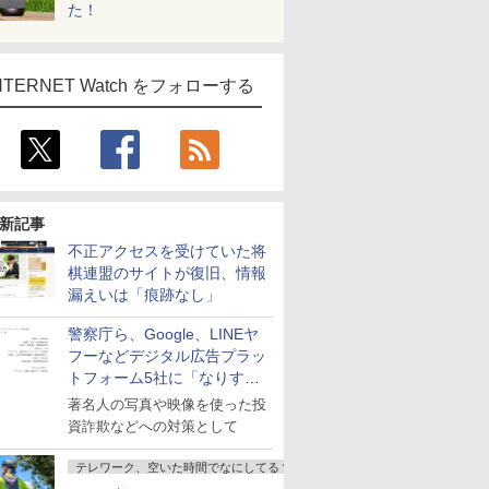
た！
NTERNET Watch をフォローする
新記事
不正アクセスを受けていた将
棋連盟のサイトが復旧、情報
漏えいは「痕跡なし」
警察庁ら、Google、LINEヤ
フーなどデジタル広告プラッ
トフォーム5社に「なりすま
し詐欺広告」対策強化を要請
著名人の写真や映像を使った投
資詐欺などへの対策として
テレワーク、空いた時間でなにしてる？