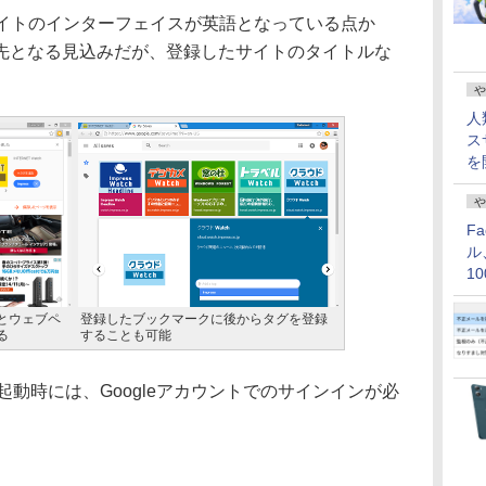
イトのインターフェイスが英語となっている点か
先となる見込みだが、登録したサイトのタイトルな
。
や
人
ス
を
や
F
ル
1
価
とウェブペ
登録したブックマークに後からタグを登録
る
することも可能
の初回起動時には、Googleアカウントでのサインインが必