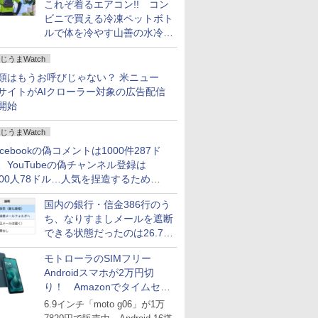
これぞ着るエアコン!! コン
ビニで買える冷凍ペットボト
ルで体を冷やす山善の水冷ベ
ストがロードバイクにちょう
じうまWatch
どいい【ぼっち・ざ・ろー
ど！その14】
類はもうお呼びじゃない？ 米ニュー
サイトがAIクローラー対象の広告配信
開始
じうまWatch
acebookの偽コメントは1000件287ド
、YouTubeの偽チャンネル登録は
000人78ドル…人気を捏造するための
格リストが公開中
国内の銀行・信金386行のう
ち、なりすましメールを遮断
できる状態だったのは26.7％
にとどまる～GMOブランド
モトローラのSIMフリー
セキュリティ調査
Androidスマホが2万円切
り！ Amazonでタイムセー
ル
6.9インチ「moto g06」が1万