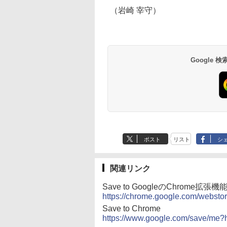
（岩崎 宰守）
Google
ポスト
リスト
シ
関連リンク
Save to GoogleのChrome拡張機
https://chrome.google.com/webst
Save to Chrome
https://www.google.com/save/me?