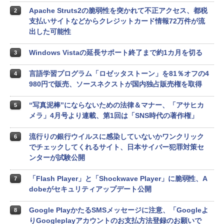
Apache Struts2の脆弱性を突かれて不正アクセス、都税
2
支払いサイトなどからクレジットカード情報72万件が流
出した可能性
Windows Vistaの延長サポート終了まで約1カ月を切る
3
言語学習プログラム「ロゼッタストーン」を81％オフの4
4
980円で販売、ソースネクストが国内独占販売権を取得
“写真泥棒”にならないための法律＆マナー、「アサヒカ
5
メラ」4月号より連載、第1回は「SNS時代の著作権」
流行りの銀行ウイルスに感染していないかワンクリック
6
でチェックしてくれるサイト、日本サイバー犯罪対策セ
ンターが試験公開
「Flash Player」と「Shockwave Player」に脆弱性、A
7
dobeがセキュリティアップデート公開
Google PlayかたるSMSメッセージに注意、「Googleよ
8
りGoogleplayアカウントのお支払方法登録のお願いで