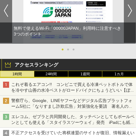
無料で使えるWi-Fi「00000JAPAN」利用時に注意すべき
3つのポイント
●
●
●
アクセスランキング
1時間
24時間
1週間
1カ月
これぞ着るエアコン!! コンビニで買える冷凍ペットボトルで体
を冷やす山善の水冷ベストがロードバイクにちょうどいい【ぼっ
ち・ざ・ろーど！その14】【空いた時間でなにしてる？】
警察庁ら、Google、LINEヤフーなどデジタル広告プラットフォ
ーム5社に「なりすまし詐欺広告」対策強化を要請 著名人の写
真や映像を使った投資詐欺などへの対策として
エレコム、ゼブラと共同開発した、タッチペンとしてもボールペ
ンとしても使える「スタイラスツーウェイ」発売 iPadにも紙に
も、持ち替えずに書き込める
不正アクセスを受けていた将棋連盟のサイトが復旧、情報漏えい