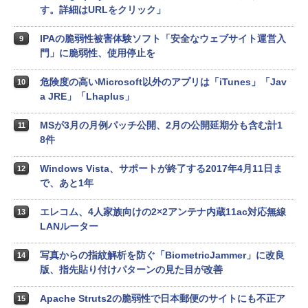
す。詳細はURLをクリック」
IPAの脆弱性被害体験ソフト「安全なウェブサイト運営入
9
門」に脆弱性、使用停止を
危険度の高いMicrosoft以外のアプリは「iTunes」「Jav
10
a JRE」「Lhaplus」
MSが3月の月例パッチ公開、2月の公開延期分も含む計1
11
8件
Windows Vista、サポートが終了する2017年4月11日ま
12
で、あと1年
エレコム、4人家族向けの2×2アンテナ内蔵11ac対応無線
13
LANルーター
写真からの指紋解析を防ぐ「BiometricJammer」に改良
14
版、指先貼り付けパターンの見た目が改善
Apache Struts2の脆弱性で日本郵便のサイトにも不正ア
15