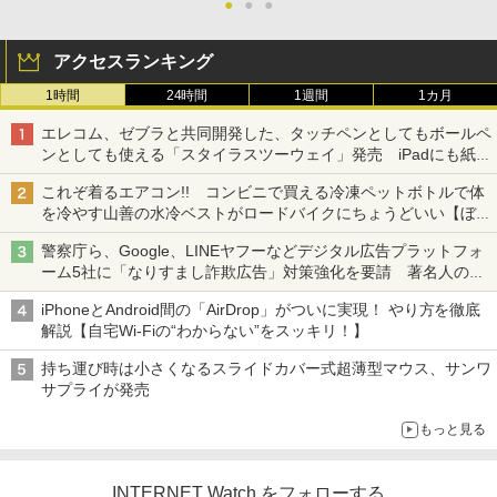
●
●
●
アクセスランキング
1時間
24時間
1週間
1カ月
エレコム、ゼブラと共同開発した、タッチペンとしてもボールペ
ンとしても使える「スタイラスツーウェイ」発売 iPadにも紙に
も、持ち替えずに書き込める
これぞ着るエアコン!! コンビニで買える冷凍ペットボトルで体
を冷やす山善の水冷ベストがロードバイクにちょうどいい【ぼっ
ち・ざ・ろーど！その14】【空いた時間でなにしてる？】
警察庁ら、Google、LINEヤフーなどデジタル広告プラットフォ
ーム5社に「なりすまし詐欺広告」対策強化を要請 著名人の写
真や映像を使った投資詐欺などへの対策として
iPhoneとAndroid間の「AirDrop」がついに実現！ やり方を徹底
解説【自宅Wi-Fiの“わからない”をスッキリ！】
持ち運び時は小さくなるスライドカバー式超薄型マウス、サンワ
サプライが発売
もっと見る
INTERNET Watch をフォローする