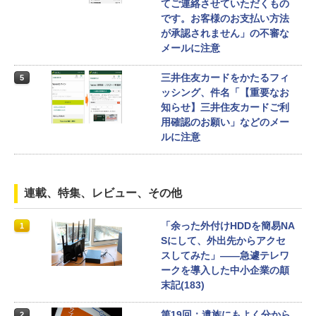
てご連絡させていただくもの
です。お客様のお支払い方法
が承認されません」の不審な
メールに注意
三井住友カードをかたるフィ
5
ッシング、件名「【重要なお
知らせ】三井住友カードご利
用確認のお願い」などのメー
ルに注意
連載、特集、レビュー、その他
「余った外付けHDDを簡易NA
1
Sにして、外出先からアクセ
スしてみた」――急遽テレワ
ークを導入した中小企業の顛
末記(183)
第19回：遺族にもよく分から
2