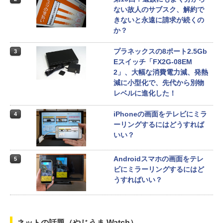
ない故人のサブスク、解約で
きないと永遠に請求が続くの
か？
プラネックスの8ポート2.5Gb
3
Eスイッチ「FX2G-08EM
2」、大幅な消費電力減、発熱
減に小型化で、先代から別物
レベルに進化した！
iPhoneの画面をテレビにミラ
4
ーリングするにはどうすれば
いい？
Androidスマホの画面をテレ
5
ビにミラーリングするにはど
うすればいい？
ネットの話題（やじうま Watch）