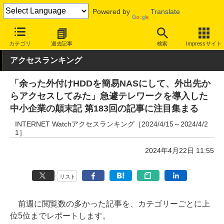
Powered by
Translate
INTERNET Watch
トピック
業界動向
その他
カテゴリ
過去記事
検索
Impressサイト
アクセスランキング
「余った外付けHDDを簡易NASにして、外出先か
らアクセスしてみた」急遽テレワークを導入した
中小企業の顛末記 第183回の記事に注目集まる
INTERNET Watchアクセスランキング［2024/4/15～2024/4/2
1］
2024年4月22日 11:55
リスト
前週に閲覧数の多かった記事を、カテゴリーごとに上
位5位までレポートします。