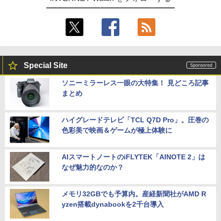
Special Site
ソニーミラーレス一眼の大特集！ 見どころ記事
まとめ
ハイグレードテレビ「TCL Q7D Pro」。圧巻の
色彩美で映画＆ゲームが極上体験に
AIスマートノートのiFLYTEK「AINOTE 2」は
なぜ魅力的なのか？
メモリ32GBでも予算内。産経新聞社がAMD R
yzen搭載dynabookを2千台導入