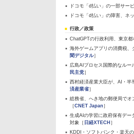
ドコモ「d払い」の一部サービ
ドコモ「d払い」の障害、ネ
行政／政策
ChatGPTの行政利用、東
海外ゲームアプリの消費税、
聞デジタル
］
広島AIプロセス国際的なル
民主党
］
西村経済産業大臣が、AI・
済産業省
］
総務省、へき地の郵便局でオ
［
CNET Japan
］
生成AIの学習に政府保有デ
対象［
日経XTECH
］
KDDI・ソフトバンク・楽天