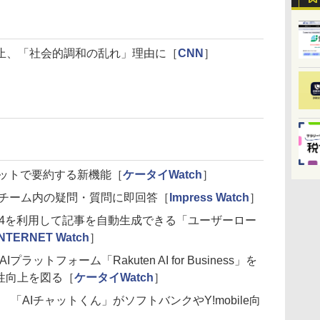
止、「社会的調和の乱れ」理由に［
CNN
］
ャットで要約する新機能［
ケータイWatch
］
搭載。チーム内の疑問・質問に即回答［
Impress Watch
］
-4を利用して記事を自動生成できる「ユーザーロー
INTERNET Watch
］
ラットフォーム「Rakuten AI for Business」を
性向上を図る［
ケータイWatch
］
に 「AIチャットくん」がソフトバンクやY!mobile向