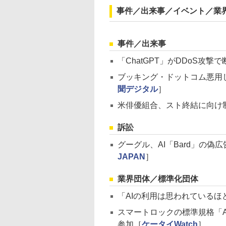
事件／出来事／イベント／業
事件／出来事
「ChatGPT」がDDoS攻撃
ブッキング・ドットコム悪用
聞デジタル
］
米俳優組合、スト終結に向け
訴訟
グーグル、AI「Bard」の
JAPAN
］
業界団体／標準化団体
「AIの利用は思われているほど
スマートロックの標準規格「A
参加［
ケータイWatch
］