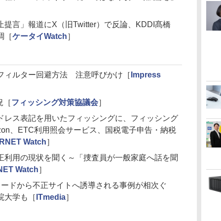
言」報道にX（旧Twitter）で反論、KDDI髙橋
調［
ケータイWatch
］
フィルター回避方法 注意呼びかけ［
Impress
況［
フィッシング対策協議会
］
アドレス表記を用いたフィッシングに、フィッシング
zon、ETC利用照会サービス、国税電子申告・納税
RNET Watch
］
正利用の現状を聞く～「捜査員が一般家庭へ話を聞
NET Watch
］
Rコードから不正サイトへ誘導される事例が相次ぐ
院大学も［
ITmedia
］