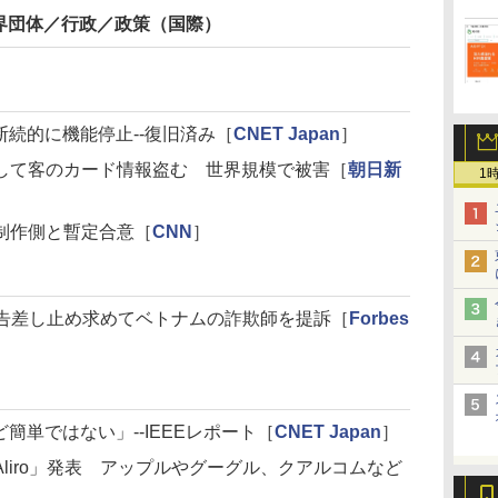
界団体／行政／政策（国際）
で断続的に機能停止--復旧済み［
CNET Japan
］
して客のカード情報盗む 世界規模で被害［
朝日新
1
制作側と暫定合意［
CNN
］
偽広告差し止め求めてベトナムの詐欺師を提訴［
Forbes
簡単ではない」--IEEEレポート［
CNET Japan
］
liro」発表 アップルやグーグル、クアルコムなど