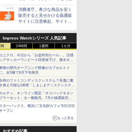
消費者庁、希少な商品を安く
販売すると見せかける偽通販
サイトに注意喚起、サイト名
とドメイン名を公表
Impress Watchシリーズ 人気記事
時間
24時間
1週間
1カ月
ユニクロ、今日から「お盆特別セール」。涼感
シアサッカーワンピース待望値下げ、撥水ギア
ショーツは1990円に
東映の歴代オープニング映像がカプセルトイ
に。全5種で8月下旬発売
令和のファミコンディスクシステム？安価に書
き換え可能なGB用「しましまディスクシステ
ム」
カルディ、オンライン限定「ネコバッグ＆タン
ブラーセット」を一般販売。7月の抽選販売の
当選無効分
スターバックス、横浜に“文化財カフェ”8月10日
オープン
もっと見る
おすすめ記事