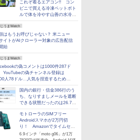
これぞ着るエアコン!! コン
ビニで買える冷凍ペットボト
ルで体を冷やす山善の水冷ベ
ストがロードバイクにちょう
じうまWatch
どいい【ぼっち・ざ・ろー
ど！その14】
類はもうお呼びじゃない？ 米ニュー
サイトがAIクローラー対象の広告配信
開始
じうまWatch
acebookの偽コメントは1000件287ド
、YouTubeの偽チャンネル登録は
000人78ドル…人気を捏造するための
格リストが公開中
国内の銀行・信金386行のう
ち、なりすましメールを遮断
できる状態だったのは26.7％
にとどまる～GMOブランド
モトローラのSIMフリー
セキュリティ調査
Androidスマホが2万円切
り！ Amazonでタイムセー
ル
6.9インチ「moto g06」が1万