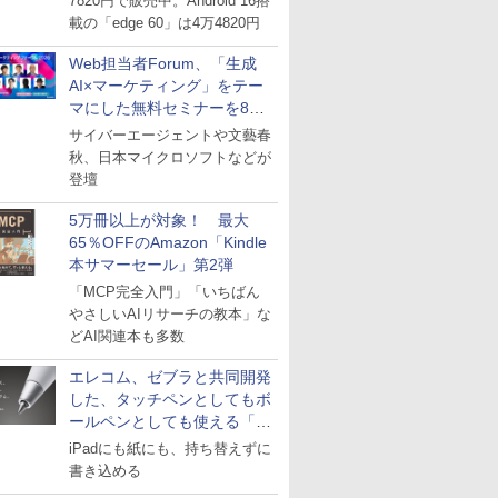
7820円で販売中。Android 16搭
載の「edge 60」は4万4820円
Web担当者Forum、「生成
AI×マーケティング」をテー
マにした無料セミナーを8月
27日にオンライン開催
サイバーエージェントや文藝春
秋、日本マイクロソフトなどが
登壇
5万冊以上が対象！ 最大
65％OFFのAmazon「Kindle
本サマーセール」第2弾
「MCP完全入門」「いちばん
やさしいAIリサーチの教本」な
どAI関連本も多数
エレコム、ゼブラと共同開発
した、タッチペンとしてもボ
ールペンとしても使える「ス
タイラスツーウェイ」発売
iPadにも紙にも、持ち替えずに
書き込める