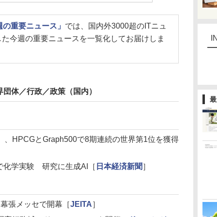
今週の重要ニュース」
では、国内外3000超のITニュ
I
した今週の重要ニュースを一覧化してお届けしま
界団体／行政／政策（国内）
最
HPCGとGraph500で8期連続の世界第1位を獲得
で化学実験 研究に生成AI［
日本経済新聞
］
15 日に幕張メッセで開幕［
JEITA
］