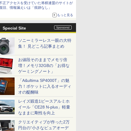
不正アクセスを受けていた将棋連盟のサイトが
復旧、情報漏えいは「痕跡なし」
もっと見る
Special Site
ソニーミラーレス一眼の大特
集！ 見どころ記事まとめ
お値段そのままでメモリ倍
増！メモリ32GBの「お得な
ゲーミングノート」
「A&ultima SP4000T」の魅
力！ポケットに入るオーディ
オの醍醐味
レイズ鍛造1ピースアルミホ
イール「CE28 N-plus」軽量
なままに剛性を向上
クリエイティブが作った2万
円台の“小さなピュアオーデ