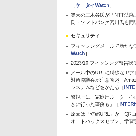
［
ケータイWatch
］
楽天の三木谷氏が「NTT法廃止提
氏・ソフトバンク宮川氏も同
セキュリティ
フィッシングメールで新たな
Watch
］
2023/10 フィッシング報告状
メール中のURLに特殊なIP
対策協議会が注意喚起 Ama
システムなどをかたる［
INTE
警視庁に、家庭用ルーター不
きに行った事例も」［
INTER
原因は「短縮URL」か Q
オートバックスセブン、学習