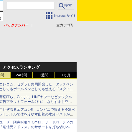
Impress サイト
全カテゴリ
バックナンバー
アクセスランキング
時間
24時間
1週間
1カ月
エレコム、ゼブラと共同開発した、タッチペン
としてもボールペンとしても使える「スタイラ
スツーウェイ」発売 iPadにも紙にも、持ち替
警察庁ら、Google、LINEヤフーなどデジタル
えずに書き込める
広告プラットフォーム5社に「なりすまし詐欺
広告」対策強化を要請 著名人の写真や映像を
これぞ着るエアコン!! コンビニで買える冷凍ペ
使った投資詐欺などへの対策として
ットボトルで体を冷やす山善の水冷ベストがロ
ードバイクにちょうどいい【ぼっち・ざ・ろー
ユーザー阿鼻叫喚？ Gmail、サードパーティの
ど！その14】【空いた時間でなにしてる？】
「送信元アドレス」のサポートを打ち切りへ
【やじうまWatch】