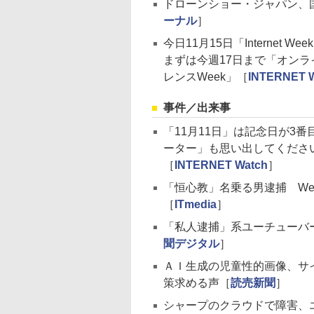
ドローンショー・ジャパン、
ーナル
］
今日11月15日「Internet
まずは今週17日まで「オンラ
レンスWeek」［
INTERNET 
事件／出来事
「11月11日」は記念日が3番
ーター」も思い出してくださ
［
INTERNET Watch
］
「恒心教」名乗る男逮捕 W
［
ITmedia
］
「私人逮捕」系ユーチューバ
聞デジタル
］
ＡＩ生成の児童性的画像、サ
策求める声［
読売新聞
］
シャープのクラウドで障害、エ