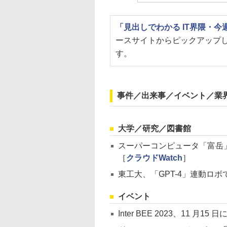
「見出しでわかる IT界隈・
ースサイトからピックアップ
す。
事件／出来事／イベント／業
大学／研究／図書館
スーパーコンピュータ「富岳」、
［
クラウドWatch
］
東工大、「GPT-4」連動ロボ
イベント
Inter BEE 2023、11 月