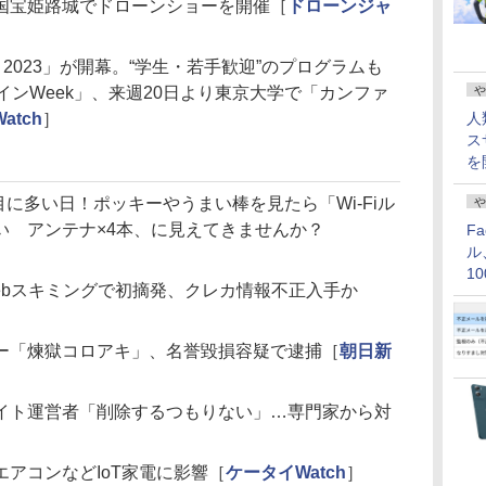
国宝姫路城でドローンショーを開催［
ドローンジャ
 Week 2023」が開幕。“学生・若手歓迎”のプログラムも
や
インWeek」、来週20日より東京大学で「カンファ
人
Watch
］
ス
を
目に多い日！ポッキーやうまい棒を見たら「Wi-Fiル
や
い アンテナ×4本、に見えてきませんか？
F
ル
1
ebスキミングで初摘発、クレカ情報不正入手か
価
ー「煉獄コロアキ」、名誉毀損容疑で逮捕［
朝日新
イト運営者「削除するつもりない」…専門家から対
アコンなどIoT家電に影響［
ケータイWatch
］