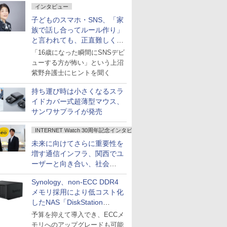
インタビュー
子どものスマホ・SNS、「家
族で話し合ってルール作り」
と言われても、正直難しくな
いですか？
「16歳になった瞬間にSNSデビ
ューする方が怖い」という上沼
紫野弁護士にヒントを聞く
持ち運び時は小さくなるスラ
イドカバー式超薄型マウス、
サンワサプライが発売
INTERNET Watch 30周年記念インタビュー
未来に向けてさらに重要性を
増す通信インフラ、関西でユ
ーザーと向き合い、社会
の“あたらしい”を起動し続け
Synology、non-ECC DDR4
る～オプテージ
メモリ採用により低コスト化
したNAS「DiskStation
neo+」シリーズ
予算を抑えて導入でき、ECCメ
モリへのアップグレードも可能