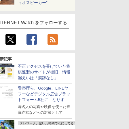
ィオスピーカー”
NTERNET Watch をフォローする
新記事
不正アクセスを受けていた将
棋連盟のサイトが復旧、情報
漏えいは「痕跡なし」
警察庁ら、Google、LINEヤ
フーなどデジタル広告プラッ
トフォーム5社に「なりすま
し詐欺広告」対策強化を要請
著名人の写真や映像を使った投
資詐欺などへの対策として
テレワーク、空いた時間でなにしてる？