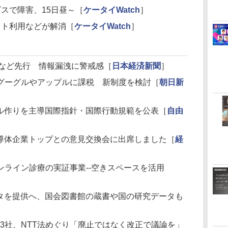
スで障害、15日昼～［
ケータイWatch
］
ット利用などが解消［
ケータイWatch
］
京都など先行 情報漏洩に警戒感［
日本経済新聞
］
グーグルやアップルに課税 新制度を検討［
朝日新
ール作りを主導国際指針・国際行動規範を公表［
自由
半導体企業トップとの意見交換会に出席しました［
経
ンライン診療の実証事業--空きスペースを活用
ータを提供へ、国会図書館の蔵書や国の研究データも
の3社、NTT法めぐり「廃止ではなく改正で議論を」