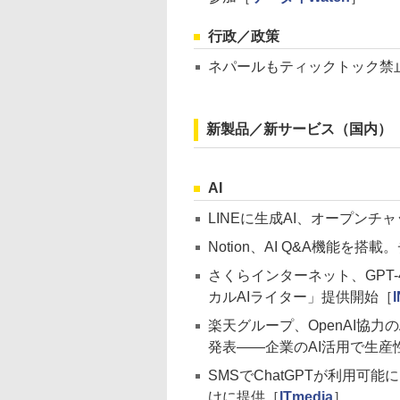
行政／政策
ネパールもティックトック禁
新製品／新サービス（国内）
AI
LINEに生成AI、オープンチ
Notion、AI Q&A機能を
さくらインターネット、GPT
カルAIライター」提供開始［
楽天グループ、OpenAI協力のAIプ
発表――企業のAI活用で生産
SMSでChatGPTが利用可能
けに提供［
ITmedia
］