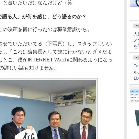
」と言いたいだけなんだけど（笑
で語る人」が何を感じ、どう語るのか？
や
の映画を観に行ったのは職業意識から。
人
ス
させていただいてる（下写真）し、スタッフもいい
を
たし「これは編集長として観に行かないとダメだよ
や
こ。僕がINTERNET Watchに関わるようになっ
F
時の詳しい話も知りません。
ル
1
価