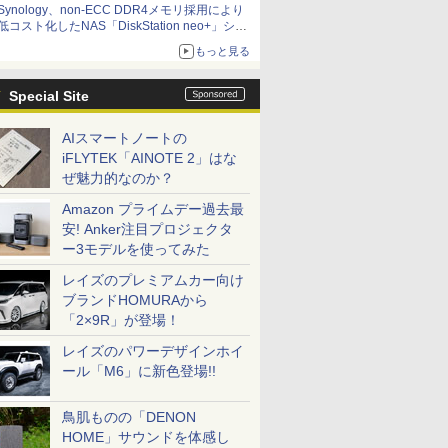
Synology、non-ECC DDR4メモリ採用により
低コスト化したNAS「DiskStation neo+」シリ
ーズ 予算を抑えて導入でき、ECCメモリへの
もっと見る
アップグレードも可能
Special Site
AIスマートノートの
iFLYTEK「AINOTE 2」はな
ぜ魅力的なのか？
Amazon プライムデー過去最
安! Anker注目プロジェクタ
ー3モデルを使ってみた
レイズのプレミアムカー向け
ブランドHOMURAから
「2×9R」が登場！
レイズのパワーデザインホイ
ール「M6」に新色登場!!
鳥肌ものの「DENON
HOME」サウンドを体感し