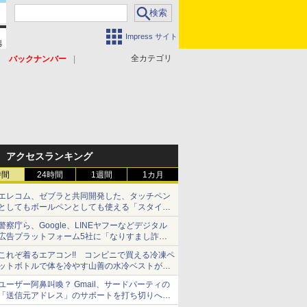
Impress サイト
全カテゴリ
バックナンバー
アクセスランキング
時間
24時間
1週間
1カ月
エレコム、ゼブラと共同開発した、タッチペン
としてもボールペンとしても使える「スタイラ
スツーウェイ」発売 iPadにも紙にも、持ち替
警察庁ら、Google、LINEヤフーなどデジタル
えずに書き込める
広告プラットフォーム5社に「なりすまし詐欺
広告」対策強化を要請 著名人の写真や映像を
これぞ着るエアコン!! コンビニで買える冷凍ペ
使った投資詐欺などへの対策として
ットボトルで体を冷やす山善の水冷ベストがロ
ードバイクにちょうどいい【ぼっち・ざ・ろー
ユーザー阿鼻叫喚？ Gmail、サードパーティの
ど！その14】【空いた時間でなにしてる？】
「送信元アドレス」のサポートを打ち切りへ
【やじうまWatch】