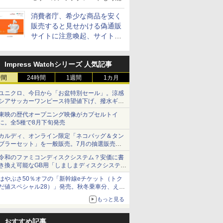
消費者庁、希少な商品を安く
販売すると見せかける偽通販
サイトに注意喚起、サイト名
とドメイン名を公表
Impress Watchシリーズ 人気記事
時間
24時間
1週間
1カ月
ユニクロ、今日から「お盆特別セール」。涼感
シアサッカーワンピース待望値下げ、撥水ギア
ショーツは1990円に
東映の歴代オープニング映像がカプセルトイ
に。全5種で8月下旬発売
カルディ、オンライン限定「ネコバッグ＆タン
ブラーセット」を一般販売。7月の抽選販売の
当選無効分
令和のファミコンディスクシステム？安価に書
き換え可能なGB用「しましまディスクシステ
ム」
はやぶさ50％オフの「新幹線eチケット（トク
だ値スペシャル28）」発売。秋冬乗車分、えき
ねっと限定
もっと見る
おすすめ記事