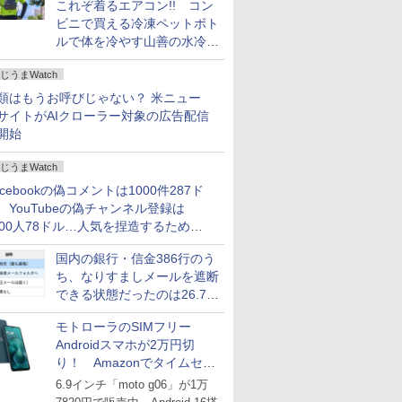
これぞ着るエアコン!! コン
ビニで買える冷凍ペットボト
ルで体を冷やす山善の水冷ベ
ストがロードバイクにちょう
じうまWatch
どいい【ぼっち・ざ・ろー
ど！その14】
類はもうお呼びじゃない？ 米ニュー
サイトがAIクローラー対象の広告配信
開始
じうまWatch
acebookの偽コメントは1000件287ド
、YouTubeの偽チャンネル登録は
000人78ドル…人気を捏造するための
格リストが公開中
国内の銀行・信金386行のう
ち、なりすましメールを遮断
できる状態だったのは26.7％
にとどまる～GMOブランド
モトローラのSIMフリー
セキュリティ調査
Androidスマホが2万円切
り！ Amazonでタイムセー
ル
6.9インチ「moto g06」が1万