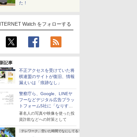
た！
NTERNET Watch をフォローする
新記事
不正アクセスを受けていた将
棋連盟のサイトが復旧、情報
漏えいは「痕跡なし」
警察庁ら、Google、LINEヤ
フーなどデジタル広告プラッ
トフォーム5社に「なりすま
し詐欺広告」対策強化を要請
著名人の写真や映像を使った投
資詐欺などへの対策として
テレワーク、空いた時間でなにしてる？