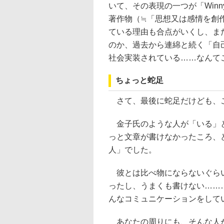
いて、その表現の一つが「Win
著作物（≒「思想又は感情を創
ている理由も合点がいくし、ま
のか、過去から連綿と続く「自
社会実装されている……なんて
ちょっと蛇足
さて、最後に蛇足だけども、
金子氏のような人が「いる」と
っと文章が書けなかったころ、
人」でした。
彼とは比べ物にならないぐらい
ったし、うまくも書けない……
んなコミュニケーションをして
あなたの周りにも、そんな人が