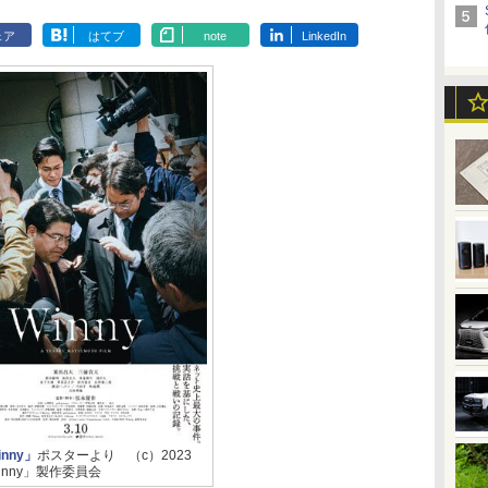
ェア
はてブ
note
LinkedIn
nny」
ポスターより （c）2023
inny」製作委員会