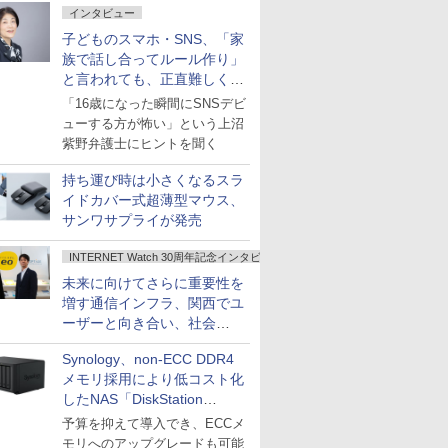
インタビュー
子どものスマホ・SNS、「家
族で話し合ってルール作り」
と言われても、正直難しくな
いですか？
「16歳になった瞬間にSNSデビ
ューする方が怖い」という上沼
紫野弁護士にヒントを聞く
持ち運び時は小さくなるスラ
イドカバー式超薄型マウス、
サンワサプライが発売
INTERNET Watch 30周年記念インタビュー
未来に向けてさらに重要性を
増す通信インフラ、関西でユ
ーザーと向き合い、社会
の“あたらしい”を起動し続け
Synology、non-ECC DDR4
る～オプテージ
メモリ採用により低コスト化
したNAS「DiskStation
neo+」シリーズ
予算を抑えて導入でき、ECCメ
モリへのアップグレードも可能