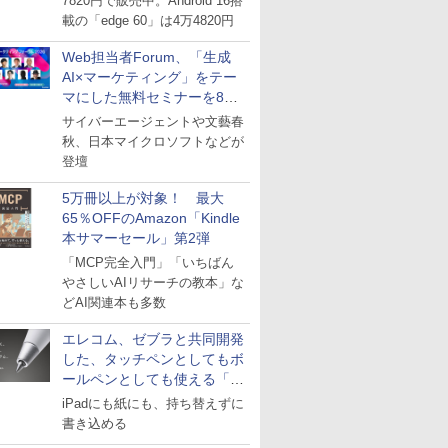
7820円で販売中。Android 16搭
載の「edge 60」は4万4820円
Web担当者Forum、「生成
AI×マーケティング」をテー
マにした無料セミナーを8月
27日にオンライン開催
サイバーエージェントや文藝春
秋、日本マイクロソフトなどが
登壇
5万冊以上が対象！ 最大
65％OFFのAmazon「Kindle
本サマーセール」第2弾
「MCP完全入門」「いちばん
やさしいAIリサーチの教本」な
どAI関連本も多数
エレコム、ゼブラと共同開発
した、タッチペンとしてもボ
ールペンとしても使える「ス
タイラスツーウェイ」発売
iPadにも紙にも、持ち替えずに
書き込める