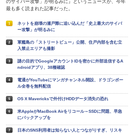
のサイバー攻撃」が明るみに』というニュースが、今年
最も多く読まれた記事だった。
ネットを崩壊の瀬戸際に追い込んだ「史上最大のサイバ
1
ー攻撃」が明るみに
軍艦島の「ストリートビュー」公開、住戸内部を含む立
2
入禁止エリアも撮影
謎の目的でGoogleアカウントIDを密かに外部送信するA
3
ndroidアプリ、38種確認
電通がYouTubeにマンガチャンネル開設、ドラゴンボー
4
ル全巻を無料配信
OS X Mavericksで外付けHDDデータ消失の恐れ
5
米AppleがMacBook Airをリコール～SSDに問題、早急
6
にバックアップを
日本のSNS利用者は知らない人とつながりすぎ、リスキ
7