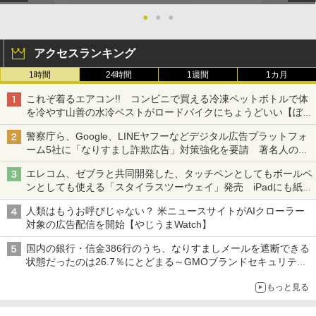
●
●
●
アクセスランキング
1時間
24時間
1週間
1カ月
これぞ着るエアコン!! コンビニで買える冷凍ペットボトルで体
を冷やす山善の水冷ベストがロードバイクにちょうどいい【ぼっ
ち・ざ・ろーど！その14】【空いた時間でなにしてる？】
警察庁ら、Google、LINEヤフーなどデジタル広告プラットフォ
ーム5社に「なりすまし詐欺広告」対策強化を要請 著名人の写
真や映像を使った投資詐欺などへの対策として
エレコム、ゼブラと共同開発した、タッチペンとしてもボールペ
ンとしても使える「スタイラスツーウェイ」発売 iPadにも紙に
も、持ち替えずに書き込める
人類はもうお呼びじゃない？ 米ニュースサイトがAIクローラー
対象の広告配信を開始【やじうまWatch】
国内の銀行・信金386行のうち、なりすましメールを遮断できる
状態だったのは26.7％にとどまる～GMOブランドセキュリティ
調査
もっと見る