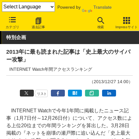
Powered by
Translate
INTERNET Watch
トピック
業界動向
社会/時事
カテゴリ
過去記事
検索
Impressサイト
特別企画
2013年に最も読まれた記事は「史上最大のサイバ
ー攻撃」
INTERNET Watch年間アクセスランキング
（2013/12/27 14:00）
リスト
INTERNET Watchで今年1年間に掲載したニュース記
事（1月7日付～12月26日付）について、アクセス数によ
る上位20位までの年間ランキングを算出した。3月28日
掲載の『ネットを崩壊の瀬戸際に追い込んだ「史上最大