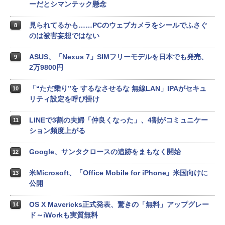
ーだとシマンテック懸念
見られてるかも……PCのウェブカメラをシールでふさぐ
8
のは被害妄想ではない
ASUS、「Nexus 7」SIMフリーモデルを日本でも発売、
9
2万9800円
「“ただ乗り”を するなさせるな 無線LAN」IPAがセキュ
10
リティ設定を呼び掛け
LINEで3割の夫婦「仲良くなった」、4割がコミュニケー
11
ション頻度上がる
Google、サンタクロースの追跡をまもなく開始
12
米Microsoft、「Office Mobile for iPhone」米国向けに
13
公開
OS X Mavericks正式発表、驚きの「無料」アップグレー
14
ド～iWorkも実質無料