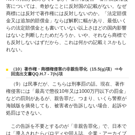
害については、奇妙なことに反対国の記載がない。なぜ
商標には反対で著作権には反対しないのか。「法定賠償
金又は追加的賠償金」ならば解釈に幅があり、最低いく
らの法定賠償金とも書いていない以上さほどの国内影響
はないと判断したためだろうか。いや、それなら商標で
も反対しないはずだから、これは何かの記載ミスかもし
れない。
（10）著作権・商標権侵害の非親告罪化（15.5(g)項）⇒今
回流出文書QQ.H.7 - 7(h)項
（9）は民事だが、こちらは刑事罰の話。現在、著作
権侵害には「最高で懲役10年又は1000万円以下の罰金」
などの罰則があるが、親告罪だ。つまり、いくら警察が
海賊版を摘発しても、被害者が告訴しない場合、起訴や
処罰はできない。
この告訴を不要とするのが「非親告罪化」で、日本で
は「導入されたらパロディや同人誌、企業・アーカイブ