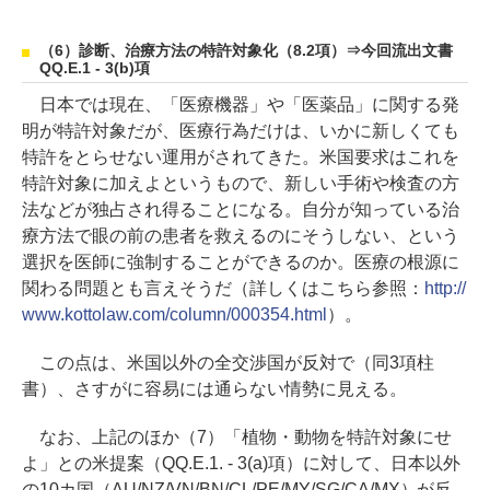
（6）診断、治療方法の特許対象化（8.2項）⇒今回流出文書
QQ.E.1 - 3(b)項
日本では現在、「医療機器」や「医薬品」に関する発
明が特許対象だが、医療行為だけは、いかに新しくても
特許をとらせない運用がされてきた。米国要求はこれを
特許対象に加えよというもので、新しい手術や検査の方
法などが独占され得ることになる。自分が知っている治
療方法で眼の前の患者を救えるのにそうしない、という
選択を医師に強制することができるのか。医療の根源に
関わる問題とも言えそうだ（詳しくはこちら参照：
http://
www.kottolaw.com/column/000354.html
）。
この点は、米国以外の全交渉国が反対で（同3項柱
書）、さすがに容易には通らない情勢に見える。
なお、上記のほか（7）「植物・動物を特許対象にせ
よ」との米提案（QQ.E.1. - 3(a)項）に対して、日本以外
の10カ国（AU/NZ/VN/BN/CL/PE/MY/SG/CA/MX）が反