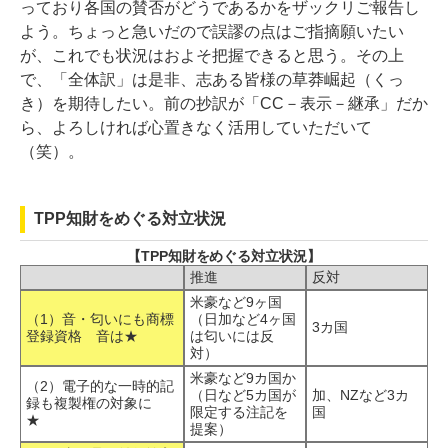
っており各国の賛否がどうであるかをザックリご報告し
よう。ちょっと急いだので誤謬の点はご指摘願いたい
が、これでも状況はおよそ把握できると思う。その上
で、「全体訳」は是非、志ある皆様の草莽崛起（くっ
き）を期待したい。前の抄訳が「CC－表示－継承」だか
ら、よろしければ心置きなく活用していただいて
（笑）。
TPP知財をめぐる対立状況
【TPP知財をめぐる対立状況】
推進
反対
米豪など9ヶ国
（1）音・匂いにも商標
（日加など4ヶ国
3カ国
登録資格 音は★
は匂いには反
対）
米豪など9カ国か
（2）電子的な一時的記
（日など5カ国が
加、NZなど3カ
録も複製権の対象に
限定する注記を
国
★
提案）