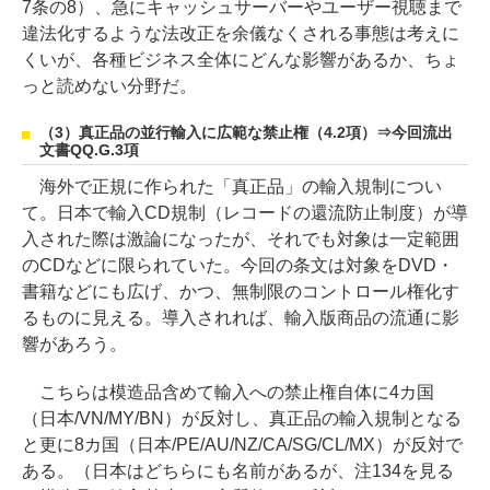
7条の8）、急にキャッシュサーバーやユーザー視聴まで
違法化するような法改正を余儀なくされる事態は考えに
くいが、各種ビジネス全体にどんな影響があるか、ちょ
っと読めない分野だ。
（3）真正品の並行輸入に広範な禁止権（4.2項）⇒今回流出
文書QQ.G.3項
海外で正規に作られた「真正品」の輸入規制につい
て。日本で輸入CD規制（レコードの還流防止制度）が導
入された際は激論になったが、それでも対象は一定範囲
のCDなどに限られていた。今回の条文は対象をDVD・
書籍などにも広げ、かつ、無制限のコントロール権化す
るものに見える。導入されれば、輸入版商品の流通に影
響があろう。
こちらは模造品含めて輸入への禁止権自体に4カ国
（日本/VN/MY/BN）が反対し、真正品の輸入規制となる
と更に8カ国（日本/PE/AU/NZ/CA/SG/CL/MX）が反対で
ある。（日本はどちらにも名前があるが、注134を見る