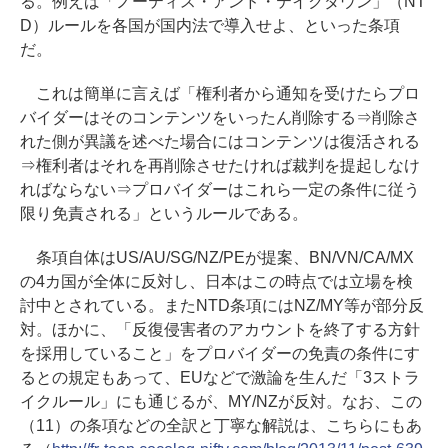
る。例えば「ノーティス・アンド・テイクダウン」（NT
D）ルールを各国が国内法で導入せよ、といった条項
だ。
これは簡単に言えば「権利者から通知を受けたらプロ
バイダーはそのコンテンツをいったん削除する⇒削除さ
れた側が異議を述べた場合にはコンテンツは復活される
⇒権利者はそれを再削除させたければ裁判を提起しなけ
ればならない⇒プロバイダーはこれら一定の条件に従う
限り免責される」というルールである。
条項自体はUS/AU/SG/NZ/PEが提案、BN/VN/CA/MX
の4カ国が全体に反対し、日本はこの時点では立場を検
討中とされている。またNTD条項にはNZ/MY等が部分反
対。ほかに、「反復侵害者のアカウントを終了する方針
を採用していること」をプロバイダーの免責の条件にす
るとの規定もあって、EUなどで激論を生んだ「3ストラ
イクルール」にも通じるが、MY/NZが反対。なお、この
（11）の条項などの全訳と丁寧な解説は、こちらにもあ