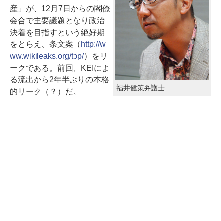
産」が、12月7日からの閣僚
会合で主要議題となり政治
決着を目指すという絶好期
をとらえ、条文案（
http://w
ww.wikileaks.org/tpp/
）をリ
ークである。前回、KEIによ
る流出から2年半ぶりの本格
福井健策弁護士
的リーク（？）だ。