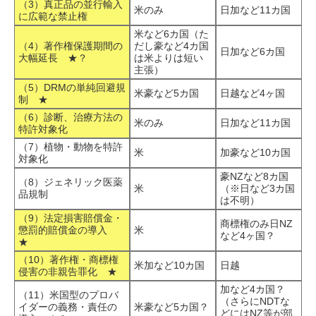
（3）真正品の並行輸入
米のみ
日加など11カ国
に広範な禁止権
米など6カ国（た
（4）著作権保護期間の
だし豪など4カ国
日加など6カ国
大幅延長 ★？
は米よりは短い
主張）
（5）DRMの単純回避規
米豪など5カ国
日越など4ヶ国
制 ★
（6）診断、治療方法の
米のみ
日加など11カ国
特許対象化
（7）植物・動物を特許
米
加豪など10カ国
対象化
豪NZなど8カ国
（8）ジェネリック医薬
米
（※日など3カ国
品規制
は不明）
（9）法定損害賠償金・
商標権のみ日NZ
懲罰的賠償金の導入
米
など4ヶ国？
★
（10）著作権・商標権
米加など10カ国
日越
侵害の非親告罪化 ★
加など4カ国？
（11）米国型のプロバ
（さらにNDTな
イダーの義務・責任の
米豪など5カ国？
どにはNZ等が部