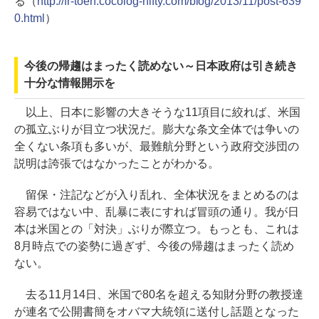
る（
http://fr-toen.cocolog-nifty.com/blog/2013/11/post-639
0.html
）
今後の帰趨はまったく読めない～日本政府は引き続き
十分な情報開示を
以上、日本に影響の大きそうな11項目に絞れば、米国
の孤立ぶりが目立つ状況だ。膨大な条文全体では争いの
全くない条項も多いが、最難航分野という政府交渉団の
説明は誇張ではなかったことがわかる。
留保・注記などが入り乱れ、全体状況をまとめるのは
容易ではない中、乱暴に表にすれば冒頭の通り。我が日
本は米国との「対決」ぶりが際立つ。もっとも、これは
8月時点での姿勢に過ぎず、今後の帰趨はまったく読め
ない。
去る11月14日、米国で80名を超える知財分野の教授達
が連名で公開書簡をオバマ大統領に送付し話題となった