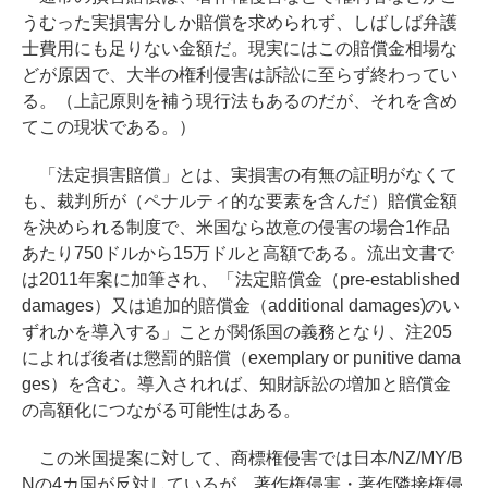
うむった実損害分しか賠償を求められず、しばしば弁護
士費用にも足りない金額だ。現実にはこの賠償金相場な
どが原因で、大半の権利侵害は訴訟に至らず終わってい
る。（上記原則を補う現行法もあるのだが、それを含め
てこの現状である。）
「法定損害賠償」とは、実損害の有無の証明がなくて
も、裁判所が（ペナルティ的な要素を含んだ）賠償金額
を決められる制度で、米国なら故意の侵害の場合1作品
あたり750ドルから15万ドルと高額である。流出文書で
は2011年案に加筆され、「法定賠償金（pre-established
damages）又は追加的賠償金（additional damages)のい
ずれかを導入する」ことが関係国の義務となり、注205
によれば後者は懲罰的賠償（exemplary or punitive dama
ges）を含む。導入されれば、知財訴訟の増加と賠償金
の高額化につながる可能性はある。
この米国提案に対して、商標権侵害では日本/NZ/MY/B
Nの4カ国が反対しているが、著作権侵害・著作隣接権侵