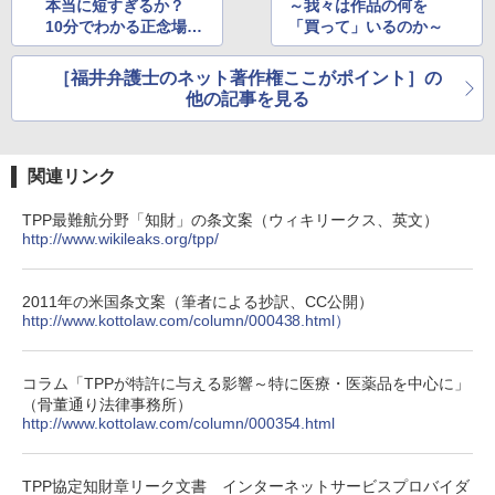
本当に短すぎるか？
～我々は作品の何を
10分でわかる正念場の
「買って」いるのか～
保護期間問題
［福井弁護士のネット著作権ここがポイント］の
他の記事を見る
関連リンク
TPP最難航分野「知財」の条文案（ウィキリークス、英文）
http://www.wikileaks.org/tpp/
2011年の米国条文案（筆者による抄訳、CC公開）
http://www.kottolaw.com/column/000438.html）
コラム「TPPが特許に与える影響～特に医療・医薬品を中心に」
（骨董通り法律事務所）
http://www.kottolaw.com/column/000354.html
TPP協定知財章リーク文書 インターネットサービスプロバイダ