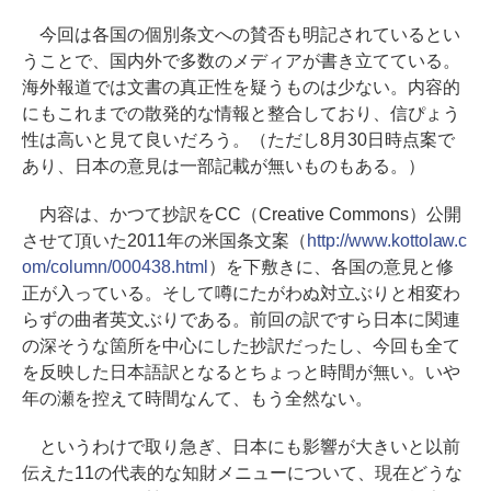
今回は各国の個別条文への賛否も明記されているとい
うことで、国内外で多数のメディアが書き立てている。
海外報道では文書の真正性を疑うものは少ない。内容的
にもこれまでの散発的な情報と整合しており、信ぴょう
性は高いと見て良いだろう。（ただし8月30日時点案で
あり、日本の意見は一部記載が無いものもある。）
内容は、かつて抄訳をCC（Creative Commons）公開
させて頂いた2011年の米国条文案（
http://www.kottolaw.c
om/column/000438.html
）を下敷きに、各国の意見と修
正が入っている。そして噂にたがわぬ対立ぶりと相変わ
らずの曲者英文ぶりである。前回の訳ですら日本に関連
の深そうな箇所を中心にした抄訳だったし、今回も全て
を反映した日本語訳となるとちょっと時間が無い。いや
年の瀬を控えて時間なんて、もう全然ない。
というわけで取り急ぎ、日本にも影響が大きいと以前
伝えた11の代表的な知財メニューについて、現在どうな