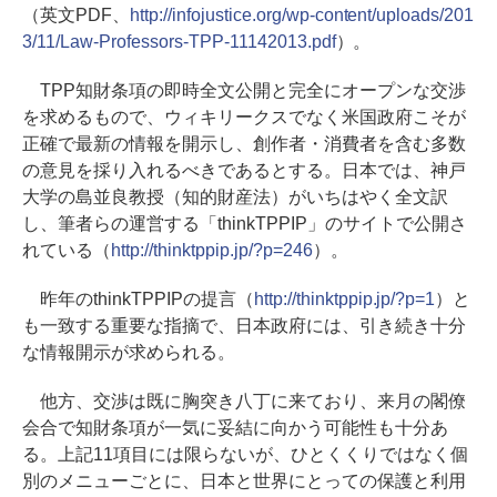
（英文PDF、
http://infojustice.org/wp-content/uploads/201
3/11/Law-Professors-TPP-11142013.pdf
）。
TPP知財条項の即時全文公開と完全にオープンな交渉
を求めるもので、ウィキリークスでなく米国政府こそが
正確で最新の情報を開示し、創作者・消費者を含む多数
の意見を採り入れるべきであるとする。日本では、神戸
大学の島並良教授（知的財産法）がいちはやく全文訳
し、筆者らの運営する「thinkTPPIP」のサイトで公開さ
れている（
http://thinktppip.jp/?p=246
）。
昨年のthinkTPPIPの提言（
http://thinktppip.jp/?p=1
）と
も一致する重要な指摘で、日本政府には、引き続き十分
な情報開示が求められる。
他方、交渉は既に胸突き八丁に来ており、来月の閣僚
会合で知財条項が一気に妥結に向かう可能性も十分あ
る。上記11項目には限らないが、ひとくくりではなく個
別のメニューごとに、日本と世界にとっての保護と利用