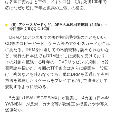
は各国に委ねよと主張。メキシコは、①は死後100年で
②はなぜか逆に75年と孤高の主張、の構図。
（5）アクセスガードなど、DRMの単純回避規制（4.9項）⇒
今回流出文書QQ.G.10項
DRMとはデジタルでの著作権管理技術のことをいい、
CD等のコピーガード、ゲーム等のアクセスガードがこれ
にあたる。DRMを回避しての私的複製は認められないな
ど、現行の日本法でもDRMはずしは規制を受けており、
その対象を拡張する昨年の「DVDリッピング規制」は賛
否両論を招いた。今回のTPP条文はさらに範囲を一段広
げ、複製などを伴わなくても、単にDRMを回避して有料
放送を視聴したりゲームをプレイするだけで違法として
規制するように読める。
5カ国（US/AU/SG/PE/MX）が提案し、4カ国（日本/M
Y/VN/BN）が反対、カナダ等が微修正を提案とやや導入
派優勢か。