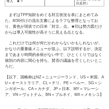
導入 ★？
分反対）
まずはTPP知財をめぐる対立状況を表にまとめてみ
た。8/30付けの流出文書によるラフな整理となってお
り、黄色が現状での日米「対立」点。★印は勢力図だけ
からは導入可能性が高そうに見える点となる。
これだけでは何が何だかわからないかもしれないが、
かなりの重量級メニューが並ぶ。以下説明するが、決定
まであまり時間的余裕がない中で、ひとくくりではなく
個別の内容に関心を持ち、賛否の議論を尽くしたいとこ
ろだ。
【以下、国略称はNZ＝ニュージーランド、US＝米国、A
U＝オーストラリア、CL＝チリ、PE＝ペルー、SG＝シ
ンガポール、CA＝カナダ、JP＝日本、MY＝マレーシ
ア、VN＝ヴェトナム、BN＝ブルネイ、MX＝メキシコ】