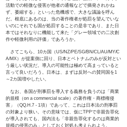
活動での軽微な侵害が他者の通報などで摘発されかね
ず、萎縮する」といった危機感で、大きな議論を呼ん
だ。根底にあるのは、当の著作権者が処罰を望んでいな
いのにそれでも国が処罰することの是非であり、また日
本ではそれなりに機能して来た「グレー領域での二次創
作や軽微利用の評価」であろうか。
さてこちら、10カ国（US/NZ/PE/SG/BN/CL/AU/MY/C
A/MX）が提案側に回り、日本とベトナムのみが反対とい
う厳しい状況だ。導入の可能性は極めて高まっていると
言って良いだろう。日本は、まずは反対への賛同国を1
～2カ国増やしたい。
なお、各国が刑事罰を導入する義務を負うのは「商業
的規模（on a commercial scale）の著作権・商標権侵
害」（QQ.H.7 - 1項）であって、これは日本法の刑事罰
の対象より狭い。その意味では、仮にTPPで非親告罪化
が導入されても、国内法も「非親告罪化するのは商業的
規模の侵害のみ」としておく対処も考えられよう。