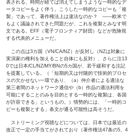
表される、時間が経てば消えてしまうような一時的なデ
ータコピーをよく伴う。こうした一時的なコピーも「複
製」であって、著作権法上は違法なのか？ ――欧米で
もよく議論されてきた問題だが、これを複製とみなす明
文である。EFF（電子フロンティア財団）などが危険視
する代表的メニューだ。
この点は3カ国（VN/CA/NZ）が反対し（NZは対象に
実演家の権利を加えること自体にも反対）、さらに注13
0では日本/CL/NZ/MY/BNの5カ国が、若干緩和する注記
を提案している。（「短期的又は付随的で技術的プロセ
スの欠かせない一環であり、（a）仲介者による適法な
第三者間のネットワーク通信や（b）作品の適法利用を
可能にすることのみを目的とする一時的な複製は、各国
が許容できる」というもの。）情勢的には、「一時的コ
ピーも複製とする」条文が通る可能性は高そうだ。
ストリーミング視聴などについては、日本では最近の
改正で一定の手当てがされており（著作権法47条の5、4