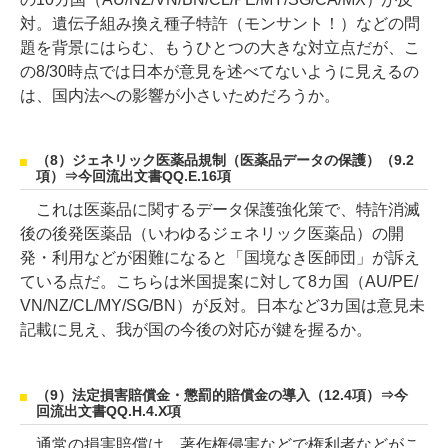
対。遺伝子組み換え種子特許（モンサント！）などの問
題を背景にはらむ、もうひとつの大きな対立点だが、こ
の8/30時点では日本が意見を述べてないように見えるの
は、国内法への影響が小さいためだろうか。
（8）ジェネリック医薬品規制（医薬品データの保護）（9.2
項）⇒今回流出文書QQ.E.16項
これは医薬品に関するデータ保護強化策で、特許消滅
後の後発医薬品（いわゆるジェネリック医薬品）の開
発・利用などが困難になると「国境なき医師団」が訴え
ている点だ。こちらは米国提案に対して8カ国（AU/PE/
VN/NZ/CL/MY/SG/BN）が反対。日本など3カ国は意見未
記載に見え、我が国の今後の対応が鍵を握るか。
（9）法定損害賠償金・懲罰的賠償金の導入（12.4項）⇒今
回流出文書QQ.H.4.X項
通常の損害賠償は、著作権侵害などで権利者などがこ