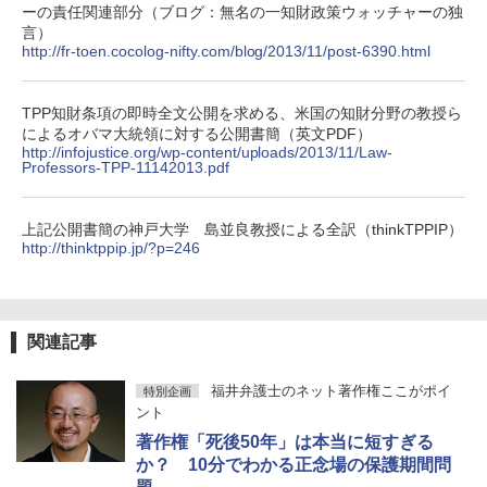
ーの責任関連部分（ブログ：無名の一知財政策ウォッチャーの独
言）
http://fr-toen.cocolog-nifty.com/blog/2013/11/post-6390.html
TPP知財条項の即時全文公開を求める、米国の知財分野の教授ら
によるオバマ大統領に対する公開書簡（英文PDF）
http://infojustice.org/wp-content/uploads/2013/11/Law-
Professors-TPP-11142013.pdf
上記公開書簡の神戸大学 島並良教授による全訳（thinkTPPIP）
http://thinktppip.jp/?p=246
関連記事
福井弁護士のネット著作権ここがポイ
特別企画
ント
著作権「死後50年」は本当に短すぎる
か？ 10分でわかる正念場の保護期間問