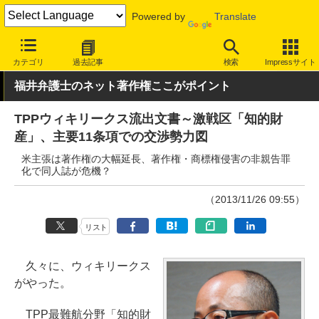
Powered by
Translate
INTERNET Watch
トピック
業界動向
著作権・知財
カテゴリ
過去記事
検索
Impressサイト
福井弁護士のネット著作権ここがポイント
TPPウィキリークス流出文書～激戦区「知的財
産」、主要11条項での交渉勢力図
米主張は著作権の大幅延長、著作権・商標権侵害の非親告罪
化で同人誌が危機？
（2013/11/26 09:55）
リスト
久々に、ウィキリークス
がやった。
TPP最難航分野「知的財