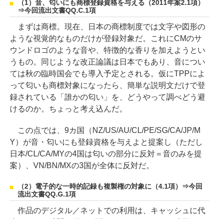
（1）音、匂いにも商標登録資格を与える（2011年案2.1項）
⇒今回流出文書QQ.C.1項
まずは商標。現在、日本の商標制度では文字や図形の
ような視覚的なものだけが登録対象だ。これにCMのサ
ウンドロゴのような音や、特徴的な香りを加えようとい
うもの。同じような改正論議は日本でもあり、音につい
ては秋の臨時国会でも導入予定とされる。仮にTPPによ
って匂いも商標対象になったら、簡単な説明文だけで登
録されている「誰かの匂い」を、どうやって調べどう避
けるのか。ちょっと考え込んだ。
この点では、9カ国（NZ/US/AU/CL/PE/SG/CA/JP/M
Y）が音・匂いにも登録資格を与えよと提案し（ただし
日本/CL/CA/MYの4国は匂いの部分に反対＝音のみを提
案）、VN/BN/MXの3国が全体に反対だ。
（2）電子的な一時的記録も複製権の対象に（4.1項）⇒今回
流出文書QQ.G.1項
作品のデジタル／ネットでの利用は、キャッシュに代