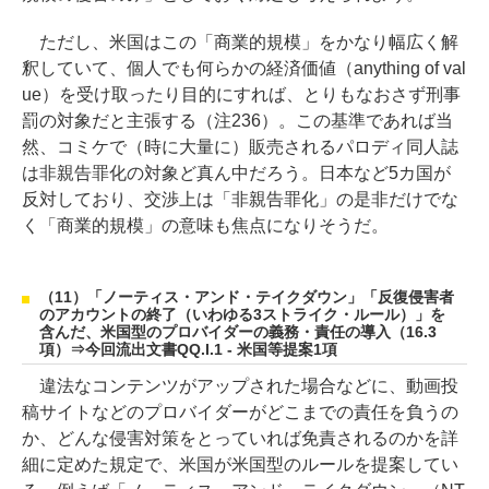
ただし、米国はこの「商業的規模」をかなり幅広く解
釈していて、個人でも何らかの経済価値（anything of val
ue）を受け取ったり目的にすれば、とりもなおさず刑事
罰の対象だと主張する（注236）。この基準であれば当
然、コミケで（時に大量に）販売されるパロディ同人誌
は非親告罪化の対象ど真ん中だろう。日本など5カ国が
反対しており、交渉上は「非親告罪化」の是非だけでな
く「商業的規模」の意味も焦点になりそうだ。
（11）「ノーティス・アンド・テイクダウン」「反復侵害者
のアカウントの終了（いわゆる3ストライク・ルール）」を
含んだ、米国型のプロバイダーの義務・責任の導入（16.3
項）⇒今回流出文書QQ.I.1 - 米国等提案1項
違法なコンテンツがアップされた場合などに、動画投
稿サイトなどのプロバイダーがどこまでの責任を負うの
か、どんな侵害対策をとっていれば免責されるのかを詳
細に定めた規定で、米国が米国型のルールを提案してい