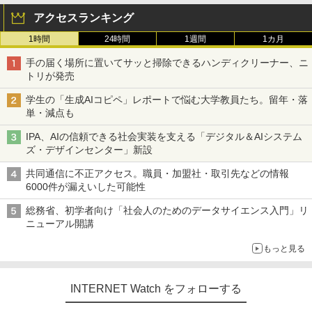
アクセスランキング
1時間
24時間
1週間
1カ月
手の届く場所に置いてサッと掃除できるハンディクリーナー、ニ
トリが発売
学生の「生成AIコピペ」レポートで悩む大学教員たち。留年・落
単・減点も
IPA、AIの信頼できる社会実装を支える「デジタル＆AIシステム
ズ・デザインセンター」新設
共同通信に不正アクセス。職員・加盟社・取引先などの情報
6000件が漏えいした可能性
総務省、初学者向け「社会人のためのデータサイエンス入門」リ
ニューアル開講
もっと見る
INTERNET Watch をフォローする