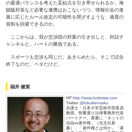
の最適バランスを考えた妥結点を引き寄せられるか。海
賊版対策など必要な連携はおこないつつ、情報社会の進
展に応じたルール改定の可能性を閉ざすような、過度の
規制を回避できるのか。
ここからは、我が交渉団の対案の引き出しと、対話チ
ャンネルと、ハートの勝負である。
スポーツも交渉も同じだ。あきらめたら、そこで試合
終了なのだ。ベタだけど。
福井 健策
HP:
http://www.kottolaw.com
Twitter:
@fukuikensaku
弁護士・日本大学芸術学部客員
教授。骨董通り法律事務所代表
パートナー。著書に「ネットの
自由vs著作権」（光文社新
書）、「著作権とは何か」「著