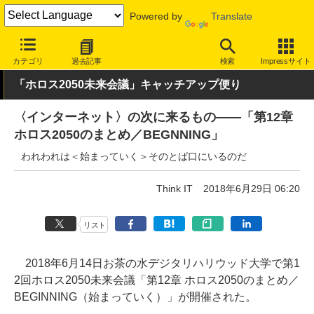
Powered by
Translate
INTERNET Watch
イベント
その他
カテゴリ
過去記事
検索
Impressサイト
「ホロス2050未来会議」キャッチアップ便り
〈インターネット〉の次に来るもの――「第12章
ホロス2050のまとめ／BEGNNING」
われわれは＜始まっていく＞そのとば口にいるのだ
Think IT
2018年6月29日 06:20
リスト
2018年6月14日お茶の水デジタリハリウッド大学で第1
2回ホロス2050未来会議「第12章 ホロス2050のまとめ／
BEGINNING（始まっていく）」が開催された。