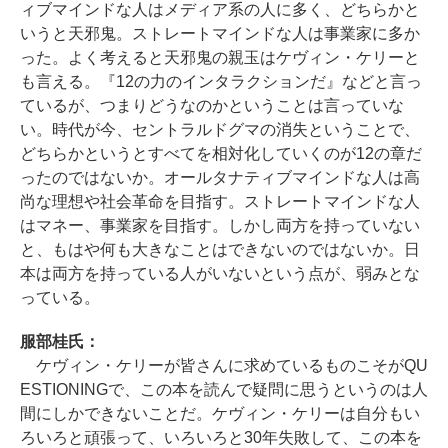
ィブマインドな人はメディア系の人に多く、どちらかと
いうと天邪鬼。ストレートマインドな人は事業家に多か
った。よく考えると天邪鬼の親玉はケヴィン・ケリーと
も言える。『12の力のインタラクションだ』などと言っ
ているが、つまりどうなのかということは言っていな
い。時代が今、セントラルドグマの消失ということで、
どちらかというとすべてを相対化していくのが12の章だ
ったのではないか。オールタナティブマインドな人は高
尚な理想や社会革命を目指す。ストレートマインドな人
はマネー、事業家を目指す。しかし両方を持っていない
と、もはや何も大きなことはできないのではないか。日
本は両方を持っている人がいないという点が、弱みとな
っている。
服部桂氏：
ケヴィン・ケリーが皆さんに求めているものこそがQU
ESTIONINGで、この本を読んで疑問に思うというのは人
間にしかできないことだ。ケヴィン・ケリーは自分もい
ろいろと頑張って、いろいろと30年失敗して、この本を