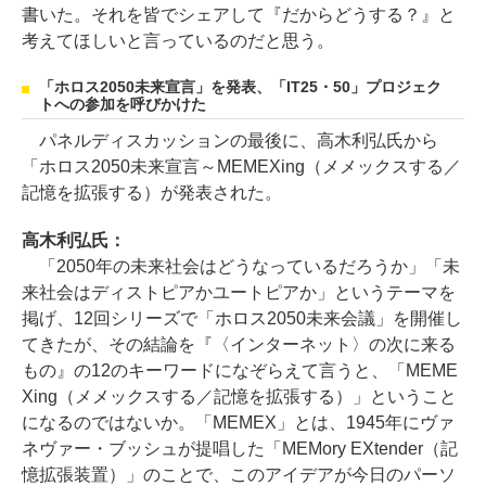
書いた。それを皆でシェアして『だからどうする？』と
考えてほしいと言っているのだと思う。
「ホロス2050未来宣言」を発表、「IT25・50」プロジェク
トへの参加を呼びかけた
パネルディスカッションの最後に、高木利弘氏から
「ホロス2050未来宣言～MEMEXing（メメックスする／
記憶を拡張する）が発表された。
高木利弘氏：
「2050年の未来社会はどうなっているだろうか」「未
来社会はディストピアかユートピアか」というテーマを
掲げ、12回シリーズで「ホロス2050未来会議」を開催し
てきたが、その結論を『〈インターネット〉の次に来る
もの』の12のキーワードになぞらえて言うと、「MEME
Xing（メメックスする／記憶を拡張する）」ということ
になるのではないか。「MEMEX」とは、1945年にヴァ
ネヴァー・ブッシュが提唱した「MEMory EXtender（記
憶拡張装置）」のことで、このアイデアが今日のパーソ