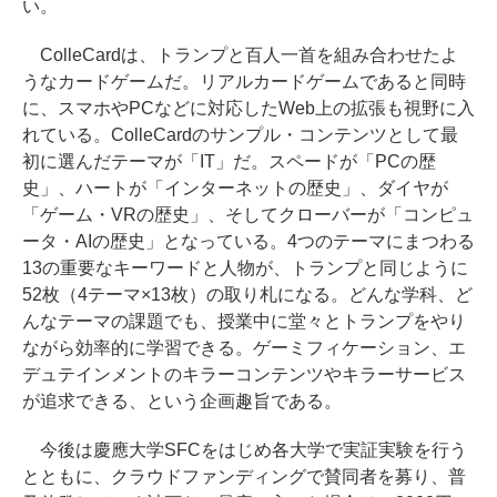
い。
ColleCardは、トランプと百人一首を組み合わせたよ
うなカードゲームだ。リアルカードゲームであると同時
に、スマホやPCなどに対応したWeb上の拡張も視野に入
れている。ColleCardのサンプル・コンテンツとして最
初に選んだテーマが「IT」だ。スペードが「PCの歴
史」、ハートが「インターネットの歴史」、ダイヤが
「ゲーム・VRの歴史」、そしてクローバーが「コンピュ
ータ・AIの歴史」となっている。4つのテーマにまつわる
13の重要なキーワードと人物が、トランプと同じように
52枚（4テーマ×13枚）の取り札になる。どんな学科、ど
んなテーマの課題でも、授業中に堂々とトランプをやり
ながら効率的に学習できる。ゲーミフィケーション、エ
デュテインメントのキラーコンテンツやキラーサービス
が追求できる、という企画趣旨である。
今後は慶應大学SFCをはじめ各大学で実証実験を行う
とともに、クラウドファンディングで賛同者を募り、普