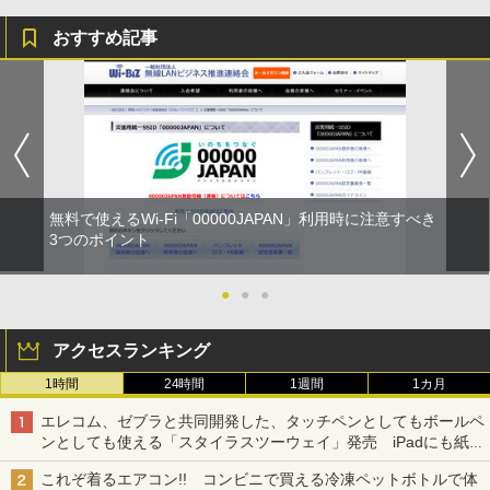
おすすめ記事
無料で使えるWi-Fi「00000JAPAN」利用時に注意すべき
3つのポイント
●
●
●
アクセスランキング
1時間
24時間
1週間
1カ月
エレコム、ゼブラと共同開発した、タッチペンとしてもボールペ
ンとしても使える「スタイラスツーウェイ」発売 iPadにも紙に
も、持ち替えずに書き込める
これぞ着るエアコン!! コンビニで買える冷凍ペットボトルで体