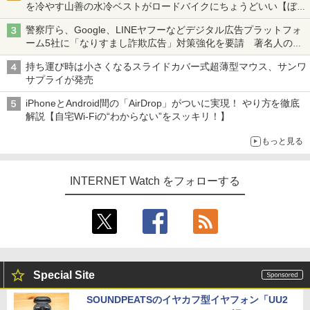
を冷やす山善の水冷ベストがロードバイクにちょうどいい【ぼっ
ち・ざ・ろーど！その14】【空いた時間でなにしてる？】
警察庁ら、Google、LINEヤフーなどデジタル広告プラットフォ
ーム5社に「なりすまし詐欺広告」対策強化を要請 著名人の写
真や映像を使った投資詐欺などへの対策として
持ち運び時は小さくなるスライドカバー式超薄型マウス、サンワ
サプライが発売
iPhoneとAndroid間の「AirDrop」がついに実現！ やり方を徹底
解説【自宅Wi-Fiの“わからない”をスッキリ！】
もっと見る
INTERNET Watch をフォローする
Special Site
SOUNDPEATSのイヤカフ型イヤフォン「UU2