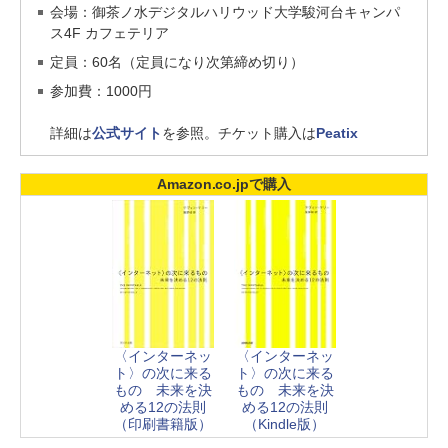
会場：御茶ノ水デジタルハリウッド大学駿河台キャンパ
ス4F カフェテリア
定員：60名（定員になり次第締め切り）
参加費：1000円
詳細は
公式サイト
を参照。チケット購入は
Peatix
Amazon.co.jpで購入
〈インターネッ
〈インターネッ
ト〉の次に来る
ト〉の次に来る
もの 未来を決
もの 未来を決
める12の法則
める12の法則
（印刷書籍版）
（Kindle版）