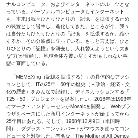
ナルコンピュータ、およびインターネットのルーツとな
っている。パーソナルコンピュータもインターネット
も、本来は我々ひとりひとりの「記憶」を拡張するため
の装置として誕生し、進化してきた。ところが今、我々
は自分たちひとりひとりの「記憶」を拡張するか、縮小
するか、その分岐点に立っている。もっと言えば、ひと
りひとりの「記憶」を消去し、入れ替えようという大き
な“力”が台頭し、地球全体を覆い尽くすかもしれない事
態に直面している。
「MEMEXing（記憶を拡張する）」の具体的なアクシ
ョンとして、ITの25年・50年の歴史（＋政治・経済・文
化の歴史）をみんなで記録し、ディスカッションする「I
T25・50」プロジェクトを提案したい。2018年は1993年
にマーク・アンドリーセンがMosaicを開発し、Webブラ
ウザをベースにした商用インターネットが始まってから
25年目にあたる。そして、1968年12月9日（米国時
間）、ダグラス・エンゲルバートがマウスを使ってコン
ピュータと対話した、有名な「The Mother of All Demos