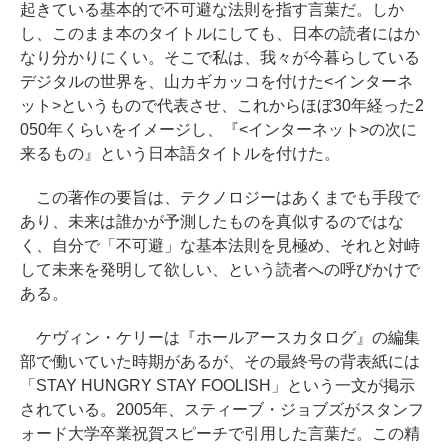
起きている基本的で不可避な法則を指す言葉だ。しか
し、このまま本のタイトルにしても、日本の読者にはか
なり分かりにくい。そこで私は、我々が今暮らしている
デジタルの世界を、山カギカッコを付けた<インターネ
ット>というもので代表させ、これからほぼ30年経った2
050年くらいをイメージし、『<インターネット>の次に
来るもの』という日本語タイトルを付けた。
この著作の要旨は、テクノロジーはあくまでも手段で
あり、未来は誰かが予測したものを真似するのではな
く、自分で「不可避」な基本法則を見極め、それと対峙
して未来を発明して欲しい、という読者への呼びかけで
ある。
ケヴィン・ケリーは『ホールアースカタログ』の編集
部で働いていた時期があるが、その最終号の背表紙には
「STAY HUNGRY STAY FOOLISH」という一文が掲示
されている。2005年、スティーブ・ジョブズがスタンフ
ォード大学卒業祝賀スピーチで引用した言葉だ。この精