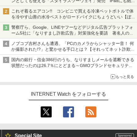
ンとしても使える「スタイラスツーウェイ」発売 iPadにも紙に
も、持ち替えずに書き込める
これぞ着るエアコン!! コンビニで買える冷凍ペットボトルで体
を冷やす山善の水冷ベストがロードバイクにちょうどいい【ぼっ
ち・ざ・ろーど！その14】【空いた時間でなにしてる？】
警察庁ら、Google、LINEヤフーなどデジタル広告プラットフォ
ーム5社に「なりすまし詐欺広告」対策強化を要請 著名人の写
真や映像を使った投資詐欺などへの対策として
ノブコブ吉村さんも遭遇、「PCのカメラからシャッター音！ 何
か撮影された!?」と驚かせる手口とは？【それってネット詐欺で
すよ！】
国内の銀行・信金386行のうち、なりすましメールを遮断できる
状態だったのは26.7％にとどまる～GMOブランドセキュリティ
調査
もっと見る
INTERNET Watch をフォローする
Special Site