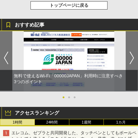
トップページに戻る
おすすめ記事
無料で使えるWi-Fi「00000JAPAN」利用時に注意すべき
3つのポイント
●
●
●
アクセスランキング
1時間
24時間
1週間
1カ月
エレコム、ゼブラと共同開発した、タッチペンとしてもボールペ