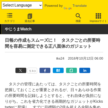
Powered by
Translate
INTERNET Watch
トピック
ネットの話題
カテゴリ
過去記事
検索
Impressサイト
やじうまWatch
日報の作成もスムーズに！ タスクごとの所要時
間を容易に測定できる正八面体のガジェット
tks24
2016年10月12日 06:00
リスト
タスクの管理にあたっては、タスクごとの所要時間を
把握しておくことが重要とされるが、日々あらゆる作業
の所要時間を記録しようとすると、それ自体が負担にな
りがち。これを省力化できる画期的なガジェットがKicks
tarterに登場し、すでに目標額の2倍を超える金額を集め