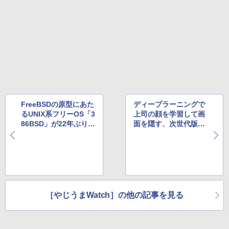
FreeBSDの原型にあた
ディープラーニングで
るUNIX系フリーOS「3
上司の顔を学習して画
86BSD」が22年ぶりに
面を隠す、次世代版
更新、ソースコードも
「ボスが来た」が評判
公開
［やじうまWatch］の他の記事を見る