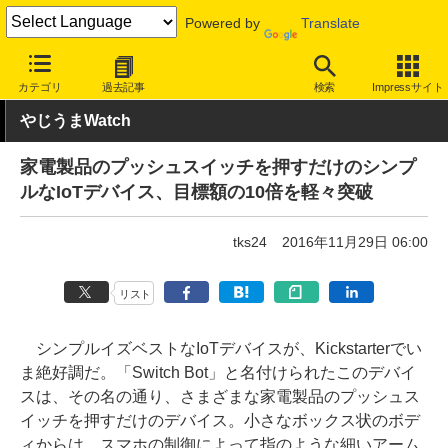
Powered by
Translate
INTERNET Watch
トピック
ネットの話題
カテゴリ
過去記事
検索
Impressサイト
やじうまWatch
家電製品のプッシュスイッチを押すだけのシンプ
ルなIoTデバイス、目標額の10倍を軽々突破
tks24
2016年11月29日 06:00
リスト
シンプルイズベストなIoTデバイスが、Kickstarterでい
ま絶好調だ。「Switch Bot」と名付けられたこのデバイ
スは、その名の通り、さまざまな家電製品のプッシュス
イッチを押すだけのデバイス。小さなボックス状のボデ
ィからは、スマホの制御によって指のような細いアーム