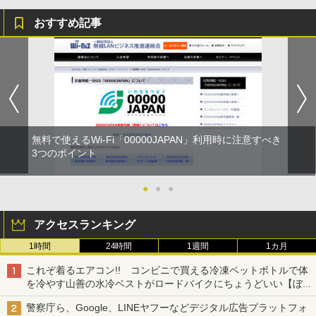
おすすめ記事
無料で使えるWi-Fi「00000JAPAN」利用時に注意すべき
3つのポイント
●
●
●
アクセスランキング
1時間
24時間
1週間
1カ月
これぞ着るエアコン!! コンビニで買える冷凍ペットボトルで体
を冷やす山善の水冷ベストがロードバイクにちょうどいい【ぼっ
ち・ざ・ろーど！その14】【空いた時間でなにしてる？】
警察庁ら、Google、LINEヤフーなどデジタル広告プラットフォ