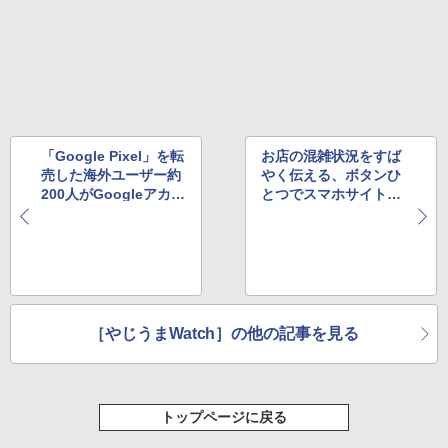
「Google Pixel」を転
お店の混雑状況をすば
売した海外ユーザー約
やく伝える、ボタンひ
200人がGoogleアカウ
とつでスマホサイトを
ント停止へ、その理由
更新可能なIoTデバイ
とは
ス登場
［やじうまWatch］の他の記事を見る
トップページに戻る