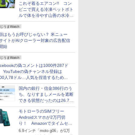
これぞ着るエアコン!! コン
ビニで買える冷凍ペットボト
ルで体を冷やす山善の水冷ベ
ストがロードバイクにちょう
じうまWatch
どいい【ぼっち・ざ・ろー
ど！その14】
類はもうお呼びじゃない？ 米ニュー
サイトがAIクローラー対象の広告配信
開始
じうまWatch
acebookの偽コメントは1000件287ド
、YouTubeの偽チャンネル登録は
000人78ドル…人気を捏造するための
格リストが公開中
国内の銀行・信金386行のう
ち、なりすましメールを遮断
できる状態だったのは26.7％
にとどまる～GMOブランド
モトローラのSIMフリー
セキュリティ調査
Androidスマホが2万円切
り！ Amazonでタイムセー
ル
6.9インチ「moto g06」が1万