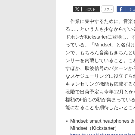
ポスト
リスト
シ
作業に集中するために、音楽を
る……という人も少なからずいるこ
ドホンがKickstarterに登
っている。「Mindset」と
ンで、もちろん音楽もきちんと
ンサーを内蔵していること。こ
すほか、脳波信号のパターンか
なスケジューリングに役立てら
キャンセリング機能も搭載する
段階で出荷予定も今年12月と
標額の6倍もの額が集まってい
能になることを期待したいとこ
Mindset: smart headphones tha
Mindset（Kickstarter）