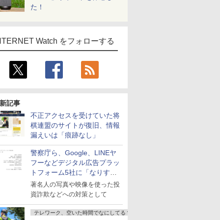
た！
NTERNET Watch をフォローする
新記事
不正アクセスを受けていた将
棋連盟のサイトが復旧、情報
漏えいは「痕跡なし」
警察庁ら、Google、LINEヤ
フーなどデジタル広告プラッ
トフォーム5社に「なりすま
し詐欺広告」対策強化を要請
著名人の写真や映像を使った投
資詐欺などへの対策として
テレワーク、空いた時間でなにしてる？