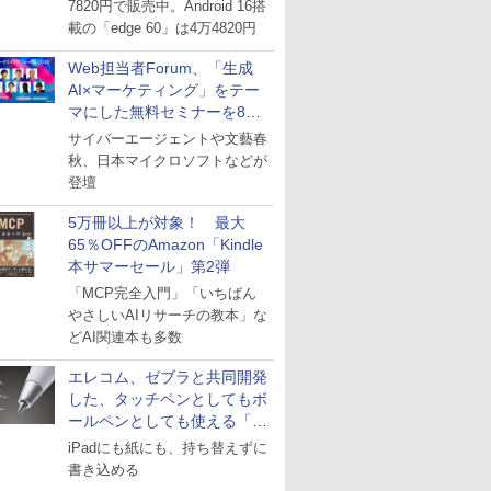
7820円で販売中。Android 16搭
載の「edge 60」は4万4820円
Web担当者Forum、「生成
AI×マーケティング」をテー
マにした無料セミナーを8月
27日にオンライン開催
サイバーエージェントや文藝春
秋、日本マイクロソフトなどが
登壇
5万冊以上が対象！ 最大
65％OFFのAmazon「Kindle
本サマーセール」第2弾
「MCP完全入門」「いちばん
やさしいAIリサーチの教本」な
どAI関連本も多数
エレコム、ゼブラと共同開発
した、タッチペンとしてもボ
ールペンとしても使える「ス
タイラスツーウェイ」発売
iPadにも紙にも、持ち替えずに
書き込める