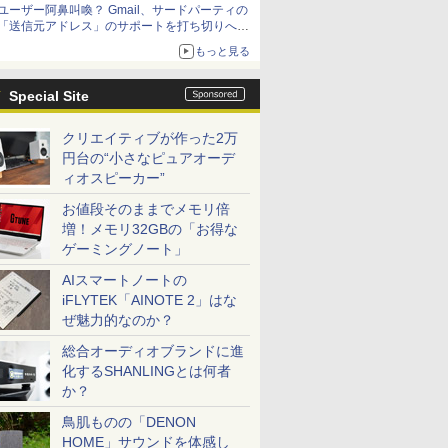
ユーザー阿鼻叫喚？ Gmail、サードパーティの
「送信元アドレス」のサポートを打ち切りへ
【やじうまWatch】
もっと見る
Special Site
クリエイティブが作った2万
円台の“小さなピュアオーデ
ィオスピーカー”
お値段そのままでメモリ倍
増！メモリ32GBの「お得な
ゲーミングノート」
AIスマートノートの
iFLYTEK「AINOTE 2」はな
ぜ魅力的なのか？
総合オーディオブランドに進
化するSHANLINGとは何者
か？
鳥肌ものの「DENON
HOME」サウンドを体感し