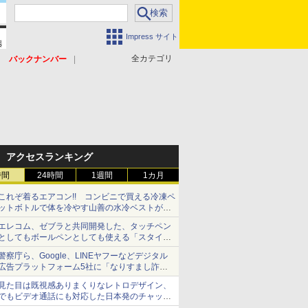
Impress サイト
全カテゴリ
バックナンバー
アクセスランキング
時間
24時間
1週間
1カ月
これぞ着るエアコン!! コンビニで買える冷凍ペ
ットボトルで体を冷やす山善の水冷ベストがロ
ードバイクにちょうどいい【ぼっち・ざ・ろー
エレコム、ゼブラと共同開発した、タッチペン
ど！その14】【空いた時間でなにしてる？】
としてもボールペンとしても使える「スタイラ
スツーウェイ」発売 iPadにも紙にも、持ち替
警察庁ら、Google、LINEヤフーなどデジタル
えずに書き込める
広告プラットフォーム5社に「なりすまし詐欺
広告」対策強化を要請 著名人の写真や映像を
見た目は既視感ありまくりなレトロデザイン、
使った投資詐欺などへの対策として
でもビデオ通話にも対応した日本発のチャット
アプリが登場【やじうまWatch】