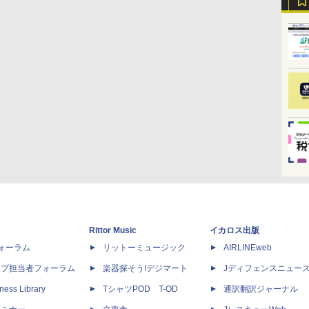
Rittor Music
イカロス出版
dフォーラム
リットーミュージック
AIRLINEweb
ップ担当者フォーラム
楽器探そう!デジマート
Jディフェンスニュー
ness Library
TシャツPOD T-OD
通訳翻訳ジャーナル