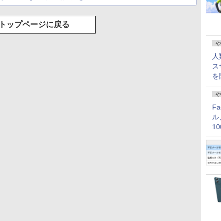
トップページに戻る
や
人
ス
を
や
F
ル
1
価