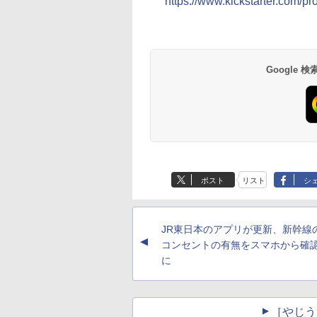
https://www.kickstarter.com/p
Google
ポスト
リスト
シ
JR東日本のアプリが更新、新幹線
▲
コンセントの有無をスマホから確
に
［やじう