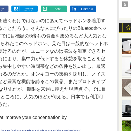
ェア
はてブ
note
LinkedIn
聴くわけではないのにあえてヘッドホンを着用す
とだろう。そんな人にぴったりのBluetoothヘッ
場し、すでに目標額の6倍もの資金を集めるなど大人気とな
名付けられたこのヘッドホン、見た目は一般的なヘッドホ
聴けるのだが、ユニークなのは脳波を測定できるセ
れにより、集中力が低下すると休憩を取ることを促
ら集中しやすい時間帯などの条件を洗い出し、最適
れるのだとか。オンキヨーの技術を採用し、ノイズ
など豊富な機能を誇るこの製品、まだプロトタイプ
かなり先だが、期限を来週に控えた現時点ですでに目
るところに、人気のほどが伺える。日本でも利用可
ろだ。
t improve your concentration by