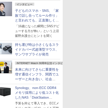
インタビュー
子どものスマホ・SNS、「家
族で話し合ってルール作り」
と言われても、正直難しくな
いですか？
「16歳になった瞬間にSNSデビ
ューする方が怖い」という上沼
紫野弁護士にヒントを聞く
持ち運び時は小さくなるスラ
イドカバー式超薄型マウス、
サンワサプライが発売
INTERNET Watch 30周年記念インタビュー
未来に向けてさらに重要性を
増す通信インフラ、関西でユ
ーザーと向き合い、社会
の“あたらしい”を起動し続け
Synology、non-ECC DDR4
る～オプテージ
メモリ採用により低コスト化
したNAS「DiskStation
neo+」シリーズ
予算を抑えて導入でき、ECCメ