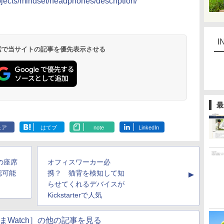
rojects/mindset/headphones/description/
I
 検索で当サイトの記事を優先表示させる
最
ェア
はてブ
note
LinkedIn
の座席
オフィスワーカー必
認可能
携？ 猫背を検知して知
▲
らせてくれるデバイスが
Kickstarterで人気
まWatch］の他の記事を見る