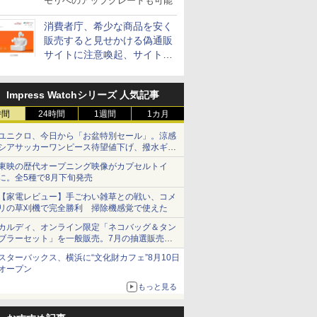
モリへのアップグレードも可能
消費者庁、希少な商品を安く
販売すると見せかける偽通販
サイトに注意喚起、サイト名
とドメイン名を公表
Impress Watchシリーズ 人気記事
時間
24時間
1週間
1カ月
ユニクロ、今日から「お盆特別セール」。涼感
シアサッカーワンピース待望値下げ、撥水ギア
ショーツは1990円に
東映の歴代オープニング映像がカプセルトイ
に。全5種で8月下旬発売
【家電レビュー】手ごわい雑草との戦い、コメ
リの草刈機で完全勝利 掃除機感覚で使えた
カルディ、オンライン限定「ネコバッグ＆タン
ブラーセット」を一般販売。7月の抽選販売の
当選無効分
スターバックス、横浜に“文化財カフェ”8月10日
オープン
もっと見る