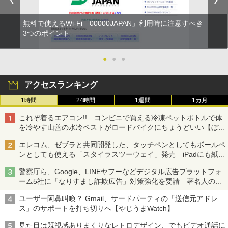
無料で使えるWi-Fi「00000JAPAN」利用時に注意すべき
3つのポイント
●
●
●
アクセスランキング
1時間
24時間
1週間
1カ月
これぞ着るエアコン!! コンビニで買える冷凍ペットボトルで体
を冷やす山善の水冷ベストがロードバイクにちょうどいい【ぼっ
ち・ざ・ろーど！その14】【空いた時間でなにしてる？】
エレコム、ゼブラと共同開発した、タッチペンとしてもボールペ
ンとしても使える「スタイラスツーウェイ」発売 iPadにも紙に
も、持ち替えずに書き込める
警察庁ら、Google、LINEヤフーなどデジタル広告プラットフォ
ーム5社に「なりすまし詐欺広告」対策強化を要請 著名人の写
真や映像を使った投資詐欺などへの対策として
ユーザー阿鼻叫喚？ Gmail、サードパーティの「送信元アドレ
ス」のサポートを打ち切りへ【やじうまWatch】
見た目は既視感ありまくりなレトロデザイン、でもビデオ通話に