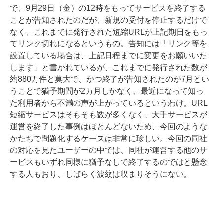
で、9月29日（金）の12時をもってサービスを終了する
ことが告知されたのだが、新規の受付を停止するだけで
なく、これまでに発行された短縮URLが上記期日をもっ
てリンク切れになるというもの。告知には「リンク等を
設置している場合は、上記日程までに変更をお願いいた
します」と書かれているが、これまでに発行された数が
約880万件と莫大で、かつ終了が告知されたのが7月とい
うことで猶予期間が2カ月しかなく、最近になって知っ
た利用者から不満の声が上がっているというわけ。URL
短縮サービスはそもそも数が多くなく、大手サービスが
運営を終了した事例はほとんどないため、今回のような
かたちで問題化するケースは非常に珍しい。今回の同社
の対応を見たユーザーの中では、同社が運営する他のサ
ービスもいずれ同様に猶予なしで終了するのではと懸念
する人もおり、しばらく波紋は収まりそうにない。