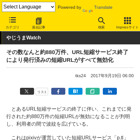
Powered by
Translate
INTERNET Watch
トピック
業界動向
サービス終了
カテゴリ
過去記事
検索
Impressサイト
やじうまWatch
その数なんと約880万件、URL短縮サービス終了
により発行済みの短縮URLがすべて無効化
tks24
2017年9月19日 06:00
リスト
とあるURL短縮サービスの終了に伴い、これまでに発
行された約880万件の短縮URLが無効になることが判明
し、利用者の間で波紋を広げている。
これはpixivが運営していた短縮URLサービス「p.tl」