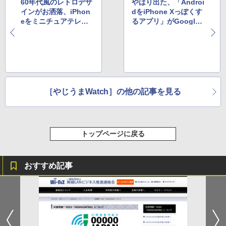
60年代風のレトロデザ
やはり出た、「Androi
インがお洒落、iPhon
dをiPhone Xっぽくす
eをミニチュアテレビ
るアプリ」がGoogle
に変身させるスタンド
Playストアに登場
［やじうまWatch］の他の記事を見る
トップページに戻る
おすすめ記事