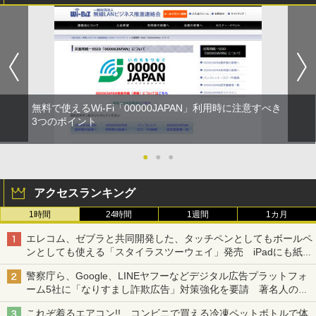
無料で使えるWi-Fi「00000JAPAN」利用時に注意すべき
3つのポイント
●
●
●
アクセスランキング
1時間
24時間
1週間
1カ月
エレコム、ゼブラと共同開発した、タッチペンとしてもボールペ
ンとしても使える「スタイラスツーウェイ」発売 iPadにも紙に
も、持ち替えずに書き込める
警察庁ら、Google、LINEヤフーなどデジタル広告プラットフォ
ーム5社に「なりすまし詐欺広告」対策強化を要請 著名人の写
真や映像を使った投資詐欺などへの対策として
これぞ着るエアコン!! コンビニで買える冷凍ペットボトルで体