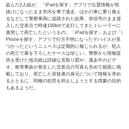
盗んだ2人組が、「iPadを探す」アプリで位置情報が筒
抜けになったまま市内を車で逃走、ほかの車に乗り換え
るなどして警察車両に追跡された結果、赤信号のまま侵
入した交差点で時速100kmで走行してきたトレーラーに
激突して死亡したというもの。「iPadを探す」および「i
Phoneを探す」アプリで行方不明になったデバイスが見
つかったというニュースは定期的に報じられるが、犯人
の死亡で幕を下ろしたケースは珍しい。警察から情報提
供を受けた地元紙は詳細な見取り図や、逃走中のビデ
オ、衝突事故が発生した交差点の写真も含めて紙面に掲
載しており、死亡した容疑者の身元について情報を求め
るとともに、同種の犯罪を抑止しようとする啓蒙の目的
もあるようだ。