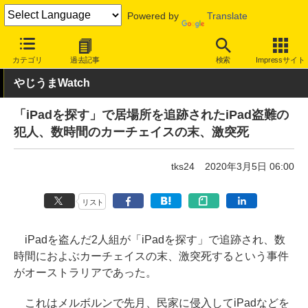
Powered by
Translate
INTERNET Watch
トピック
ネットの話題
カテゴリ
過去記事
検索
Impressサイト
やじうまWatch
「iPadを探す」で居場所を追跡されたiPad盗難の
犯人、数時間のカーチェイスの末、激突死
tks24
2020年3月5日 06:00
リスト
iPadを盗んだ2人組が「iPadを探す」で追跡され、数
時間におよぶカーチェイスの末、激突死するという事件
がオーストラリアであった。
これはメルボルンで先月、民家に侵入してiPadなどを