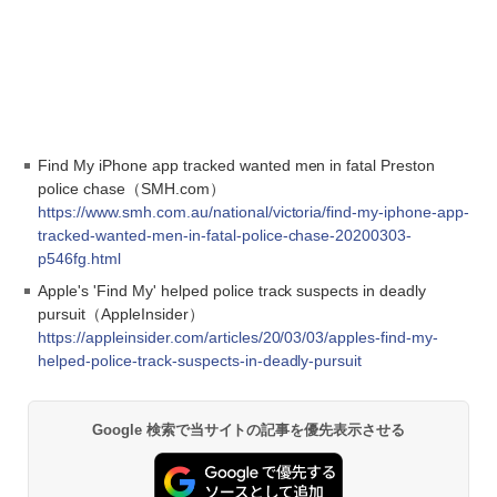
Find My iPhone app tracked wanted men in fatal Preston
police chase（SMH.com）
https://www.smh.com.au/national/victoria/find-my-iphone-app-
tracked-wanted-men-in-fatal-police-chase-20200303-
p546fg.html
Apple's 'Find My' helped police track suspects in deadly
pursuit（AppleInsider）
https://appleinsider.com/articles/20/03/03/apples-find-my-
helped-police-track-suspects-in-deadly-pursuit
Google 検索で当サイトの記事を優先表示させる