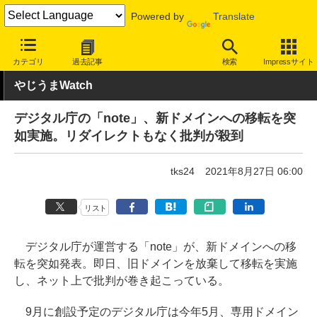
Powered by
Translate
INTERNET Watch
トピック
業界動向
政策/制度
カテゴリ
過去記事
検索
Impressサイト
やじうまWatch
デジタル庁の「note」、新ドメインへの移転を突
如実施。リダイレクトもなく批判が殺到
tks24
2021年8月27日 06:00
リスト
デジタル庁が運営する「note」が、新ドメインへの移
転を突如発表。即日、旧ドメインを放棄して移転を実施
し、ネット上で批判が巻き起こっている。
9月に創設予定のデジタル庁は今年5月、専用ドメイン