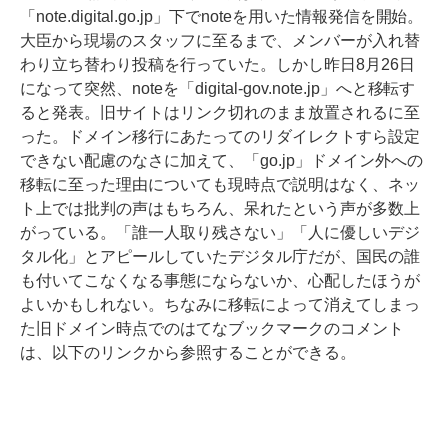
「note.digital.go.jp」下でnoteを用いた情報発信を開始。
大臣から現場のスタッフに至るまで、メンバーが入れ替
わり立ち替わり投稿を行っていた。しかし昨日8月26日
になって突然、noteを「digital-gov.note.jp」へと移転す
ると発表。旧サイトはリンク切れのまま放置されるに至
った。ドメイン移行にあたってのリダイレクトすら設定
できない配慮のなさに加えて、「go.jp」ドメイン外への
移転に至った理由についても現時点で説明はなく、ネッ
ト上では批判の声はもちろん、呆れたという声が多数上
がっている。「誰一人取り残さない」「人に優しいデジ
タル化」とアピールしていたデジタル庁だが、国民の誰
も付いてこなくなる事態にならないか、心配したほうが
よいかもしれない。ちなみに移転によって消えてしまっ
た旧ドメイン時点でのはてなブックマークのコメント
は、以下のリンクから参照することができる。