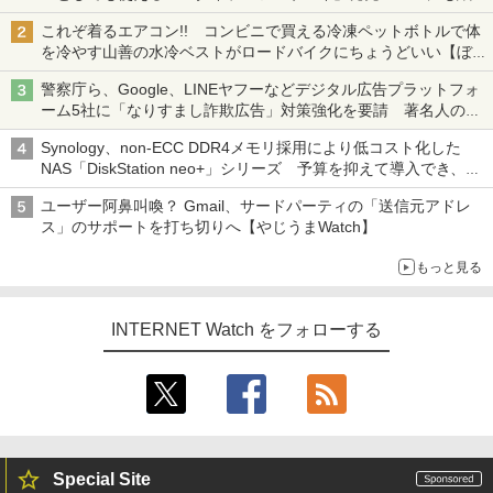
も、持ち替えずに書き込める
これぞ着るエアコン!! コンビニで買える冷凍ペットボトルで体
を冷やす山善の水冷ベストがロードバイクにちょうどいい【ぼっ
ち・ざ・ろーど！その14】【空いた時間でなにしてる？】
警察庁ら、Google、LINEヤフーなどデジタル広告プラットフォ
ーム5社に「なりすまし詐欺広告」対策強化を要請 著名人の写
真や映像を使った投資詐欺などへの対策として
Synology、non-ECC DDR4メモリ採用により低コスト化した
NAS「DiskStation neo+」シリーズ 予算を抑えて導入でき、
ECCメモリへのアップグレードも可能
ユーザー阿鼻叫喚？ Gmail、サードパーティの「送信元アドレ
ス」のサポートを打ち切りへ【やじうまWatch】
もっと見る
INTERNET Watch をフォローする
Special Site