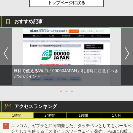
トップページに戻る
おすすめ記事
無料で使えるWi-Fi「00000JAPAN」利用時に注意すべき
3つのポイント
●
●
●
アクセスランキング
1時間
24時間
1週間
1カ月
エレコム、ゼブラと共同開発した、タッチペンとしてもボールペ
ンとしても使える「スタイラスツーウェイ」発売 iPadにも紙に