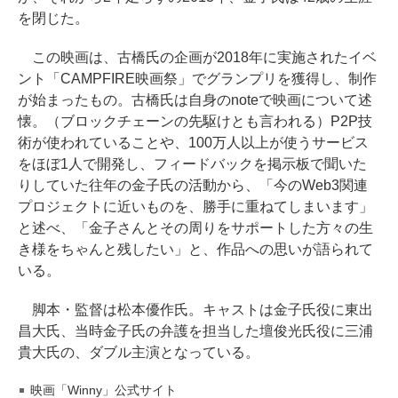
を閉じた。
この映画は、古橋氏の企画が2018年に実施されたイベ
ント「CAMPFIRE映画祭」でグランプリを獲得し、制作
が始まったもの。古橋氏は自身のnoteで映画について述
懐。（ブロックチェーンの先駆けとも言われる）P2P技
術が使われていることや、100万人以上が使うサービス
をほぼ1人で開発し、フィードバックを掲示板で聞いた
りしていた往年の金子氏の活動から、「今のWeb3関連
プロジェクトに近いものを、勝手に重ねてしまいます」
と述べ、「金子さんとその周りをサポートした方々の生
き様をちゃんと残したい」と、作品への思いが語られて
いる。
脚本・監督は松本優作氏。キャストは金子氏役に東出
昌大氏、当時金子氏の弁護を担当した壇俊光氏役に三浦
貴大氏の、ダブル主演となっている。
映画「Winny」公式サイト