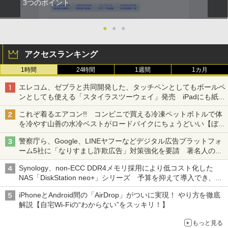
3つのポイント
●
●
●
アクセスランキング
1時間
24時間
1週間
1カ月
エレコム、ゼブラと共同開発した、タッチペンとしてもボールペ
ンとしても使える「スタイラスツーウェイ」発売 iPadにも紙に
も、持ち替えずに書き込める
これぞ着るエアコン!! コンビニで買える冷凍ペットボトルで体
を冷やす山善の水冷ベストがロードバイクにちょうどいい【ぼっ
ち・ざ・ろーど！その14】【空いた時間でなにしてる？】
警察庁ら、Google、LINEヤフーなどデジタル広告プラットフォ
ーム5社に「なりすまし詐欺広告」対策強化を要請 著名人の写
真や映像を使った投資詐欺などへの対策として
Synology、non-ECC DDR4メモリ採用により低コスト化した
NAS「DiskStation neo+」シリーズ 予算を抑えて導入でき、
ECCメモリへのアップグレードも可能
iPhoneとAndroid間の「AirDrop」がついに実現！ やり方を徹底
解説【自宅Wi-Fiの“わからない”をスッキリ！】
もっと見る