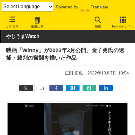
Powered by
Translate
INTERNET Watch
トピック
ネットの話題
カテゴリ
過去記事
検索
Impressサイト
やじうまWatch
映画「Winny」が2023年3月公開、金子勇氏の逮
捕・裁判の奮闘を描いた作品
正田 拓也
2022年10月7日 18:54
リスト