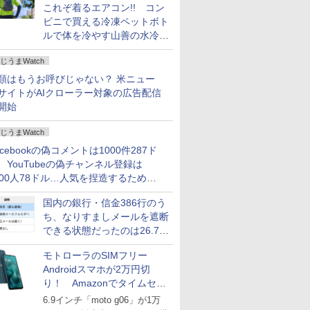
これぞ着るエアコン!! コン
ビニで買える冷凍ペットボト
ルで体を冷やす山善の水冷ベ
ストがロードバイクにちょう
じうまWatch
どいい【ぼっち・ざ・ろー
ど！その14】
類はもうお呼びじゃない？ 米ニュー
サイトがAIクローラー対象の広告配信
開始
じうまWatch
acebookの偽コメントは1000件287ド
、YouTubeの偽チャンネル登録は
000人78ドル…人気を捏造するための
格リストが公開中
国内の銀行・信金386行のう
ち、なりすましメールを遮断
できる状態だったのは26.7％
にとどまる～GMOブランド
モトローラのSIMフリー
セキュリティ調査
Androidスマホが2万円切
り！ Amazonでタイムセー
ル
6.9インチ「moto g06」が1万