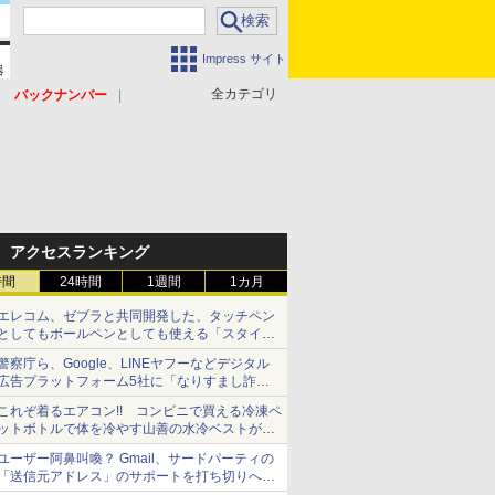
Impress サイト
全カテゴリ
バックナンバー
アクセスランキング
時間
24時間
1週間
1カ月
エレコム、ゼブラと共同開発した、タッチペン
としてもボールペンとしても使える「スタイラ
スツーウェイ」発売 iPadにも紙にも、持ち替
警察庁ら、Google、LINEヤフーなどデジタル
えずに書き込める
広告プラットフォーム5社に「なりすまし詐欺
広告」対策強化を要請 著名人の写真や映像を
これぞ着るエアコン!! コンビニで買える冷凍ペ
使った投資詐欺などへの対策として
ットボトルで体を冷やす山善の水冷ベストがロ
ードバイクにちょうどいい【ぼっち・ざ・ろー
ユーザー阿鼻叫喚？ Gmail、サードパーティの
ど！その14】【空いた時間でなにしてる？】
「送信元アドレス」のサポートを打ち切りへ
【やじうまWatch】