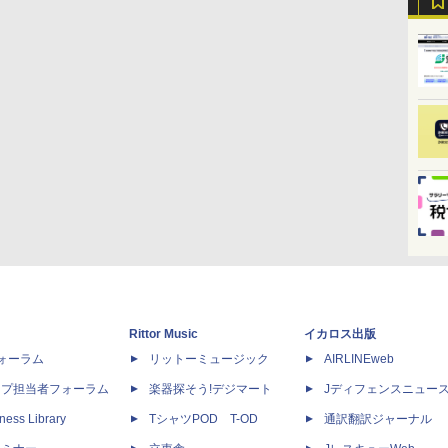
Rittor Music
イカロス出版
dフォーラム
リットーミュージック
AIRLINEweb
ップ担当者フォーラム
楽器探そう!デジマート
Jディフェンスニュー
ness Library
TシャツPOD T-OD
通訳翻訳ジャーナル