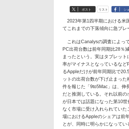
ポスト
リスト
シ
2023年第1四半期における米
てこれまでの下落傾向に急ブレ
これはCanalysの調査によっ
PC出荷台数は前年同期比28％
まったという。実はタブレット
率がマイナスとなっているなどP
るAppleだけが前年同期比で2
ットの出荷台数が下げ止まった
件を報じた「9to5Mac」は、
だと推測している。それ以前の
が日本では話題になった第10世
なく市場に受け入れられていた
場におけるAppleのシェアは前
とが、同時に明らかになってい