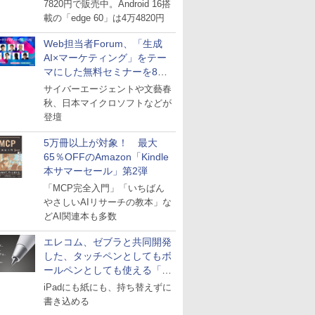
7820円で販売中。Android 16搭
載の「edge 60」は4万4820円
Web担当者Forum、「生成
AI×マーケティング」をテー
マにした無料セミナーを8月
27日にオンライン開催
サイバーエージェントや文藝春
秋、日本マイクロソフトなどが
登壇
5万冊以上が対象！ 最大
65％OFFのAmazon「Kindle
本サマーセール」第2弾
「MCP完全入門」「いちばん
やさしいAIリサーチの教本」な
どAI関連本も多数
エレコム、ゼブラと共同開発
した、タッチペンとしてもボ
ールペンとしても使える「ス
タイラスツーウェイ」発売
iPadにも紙にも、持ち替えずに
書き込める