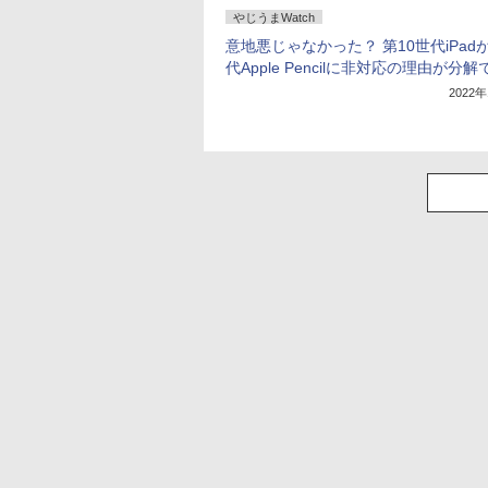
やじうまWatch
意地悪じゃなかった？ 第10世代iPad
代Apple Pencilに非対応の理由が分
2022