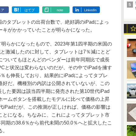
ェア
はてブ
note
LinkedIn
国のタブレットの出荷台数で、絶好調のiPadによっ
ーキがかかっていたことが明らかになった。
て明らかになったもので、2023年第1四半期の米国の
減と激減したのに対して、タブレットは7％減にとど
についてもほとんどのベンダーは前年同期比で成長
Cと状況は変わらないのだが、その中でiPadを擁す
0.5％も伸長しており、結果的にiPadによってタブレ
格好だ。機種別の内訳は公開されていないが、この
伸長した要因は該当四半期に発売された第10世代iPad
ホームボタンを搭載したモデルに比べて価格の上昇
代iPadだが、この推測が正しければ、価格の影響は
ことになる。ちなみに、これによってタブレット市
年同期の38.6％から前代未聞の50.0％へと拡大したこ
る。