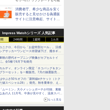
モリへのアップグレードも可能
消費者庁、希少な商品を安く
販売すると見せかける偽通販
サイトに注意喚起、サイト名
とドメイン名を公表
Impress Watchシリーズ 人気記事
時間
24時間
1週間
1カ月
ユニクロ、今日から「お盆特別セール」。涼感
シアサッカーワンピース待望値下げ、撥水ギア
ショーツは1990円に
東映の歴代オープニング映像がカプセルトイ
に。全5種で8月下旬発売
カルディ、オンライン限定「ネコバッグ＆タン
ブラーセット」を一般販売。7月の抽選販売の
当選無効分
はやぶさ50％オフの「新幹線eチケット（トク
だ値スペシャル28）」発売。秋冬乗車分、えき
ねっと限定
「ムーミン」大小メッシュポーチが付録、素敵
なあの人 11月号。中身が見やすく、温泉スパに
も使える
もっと見る