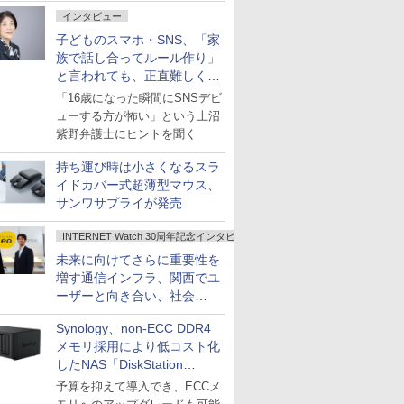
インタビュー
子どものスマホ・SNS、「家
族で話し合ってルール作り」
と言われても、正直難しくな
いですか？
「16歳になった瞬間にSNSデビ
ューする方が怖い」という上沼
紫野弁護士にヒントを聞く
持ち運び時は小さくなるスラ
イドカバー式超薄型マウス、
サンワサプライが発売
INTERNET Watch 30周年記念インタビュー
未来に向けてさらに重要性を
増す通信インフラ、関西でユ
ーザーと向き合い、社会
の“あたらしい”を起動し続け
Synology、non-ECC DDR4
る～オプテージ
メモリ採用により低コスト化
したNAS「DiskStation
neo+」シリーズ
予算を抑えて導入でき、ECCメ