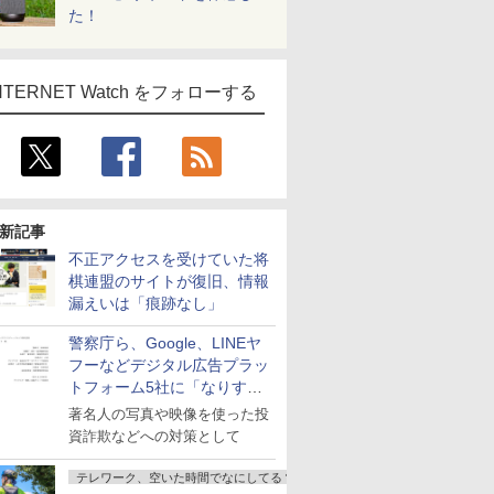
た！
NTERNET Watch をフォローする
新記事
不正アクセスを受けていた将
棋連盟のサイトが復旧、情報
漏えいは「痕跡なし」
警察庁ら、Google、LINEヤ
フーなどデジタル広告プラッ
トフォーム5社に「なりすま
し詐欺広告」対策強化を要請
著名人の写真や映像を使った投
資詐欺などへの対策として
テレワーク、空いた時間でなにしてる？