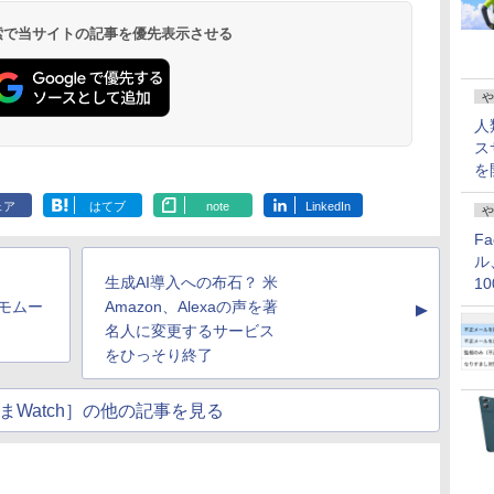
 検索で当サイトの記事を優先表示させる
や
人
ス
を
ェア
はてブ
note
LinkedIn
や
F
ル
生成AI導入への布石？ 米
1
価
デモムー
Amazon、Alexaの声を著
▲
名人に変更するサービス
をひっそり終了
まWatch］の他の記事を見る