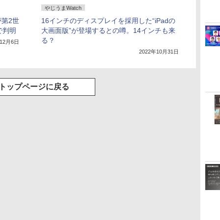
やじうまWatch
が第2世
16インチのディスプレイを採用した“iPadの
解で判明
大画面版”が登場するとの噂。14インチも来
る？
年12月6日
2022年10月31日
トップページに戻る