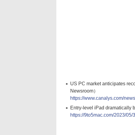
US PC market anticipates re
Newsroom）
https://www.canalys.com/news
Entry-level iPad dramatical
https://9to5mac.com/2023/05/3