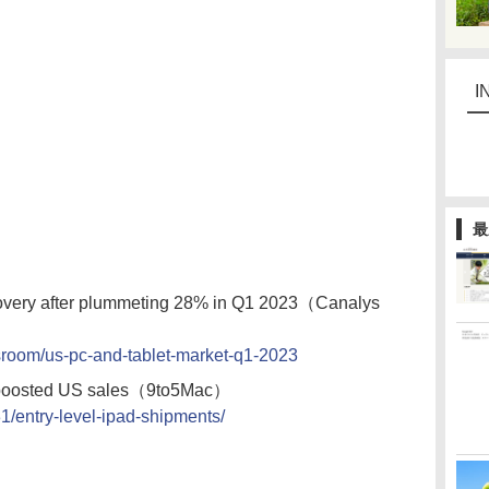
I
最
covery after plummeting 28% in Q1 2023（Canalys
room/us-pc-and-tablet-market-q1-2023
ly boosted US sales（9to5Mac）
1/entry-level-ipad-shipments/