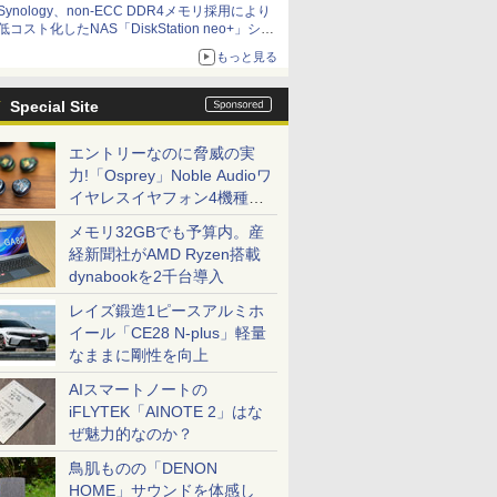
Synology、non-ECC DDR4メモリ採用により
低コスト化したNAS「DiskStation neo+」シリ
ーズ 予算を抑えて導入でき、ECCメモリへの
もっと見る
アップグレードも可能
Special Site
エントリーなのに脅威の実
力!「Osprey」Noble Audioワ
イヤレスイヤフォン4機種を
一気に聴く
メモリ32GBでも予算内。産
経新聞社がAMD Ryzen搭載
dynabookを2千台導入
レイズ鍛造1ピースアルミホ
イール「CE28 N-plus」軽量
なままに剛性を向上
AIスマートノートの
iFLYTEK「AINOTE 2」はな
ぜ魅力的なのか？
鳥肌ものの「DENON
HOME」サウンドを体感し