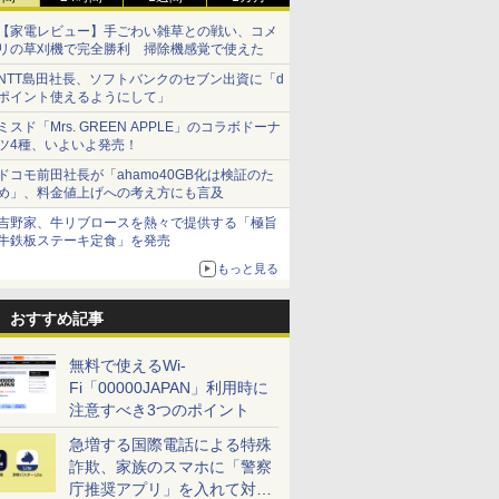
【家電レビュー】手ごわい雑草との戦い、コメ
リの草刈機で完全勝利 掃除機感覚で使えた
NTT島田社長、ソフトバンクのセブン出資に「d
ポイント使えるようにして」
ミスド「Mrs. GREEN APPLE」のコラボドーナ
ツ4種、いよいよ発売！
ドコモ前田社長が「ahamo40GB化は検証のた
め」、料金値上げへの考え方にも言及
吉野家、牛リブロースを熱々で提供する「極旨
牛鉄板ステーキ定食」を発売
もっと見る
おすすめ記事
無料で使えるWi-
Fi「00000JAPAN」利用時に
注意すべき3つのポイント
急増する国際電話による特殊
詐欺、家族のスマホに「警察
庁推奨アプリ」を入れて対策