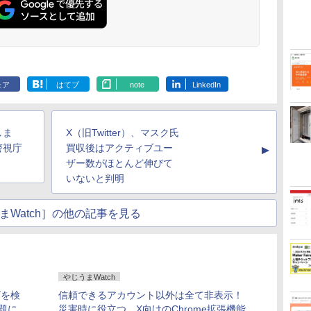
ェア
はてブ
note
LinkedIn
しま
X（旧Twitter）、マスク氏
警視庁
買収後はアクティブユー
▲
ザー数がほとんど伸びて
いないと判明
まWatch］の他の記事を見る
やじうまWatch
ビを検
信頼できるアカウント以外は全て非表示！
題に
災害時に役立つ、X向けのChrome拡張機能