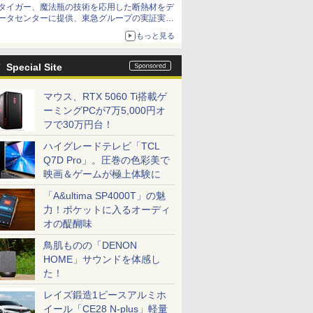
タイガー、魔法瓶の技術を応用した断熱材をデ
アップグレードも可能
ータセンターに提供、東急グループの実証実験
で 「ステンレス密封真空断熱パネル TIVIP」
もっと見る
Special Site
マウス、RTX 5060 Ti搭載ゲ
ーミングPCが7万5,000円オ
フで30万円台！
ハイグレードテレビ「TCL
Q7D Pro」。圧巻の色彩美で
映画＆ゲームが極上体験に
「A&ultima SP4000T」の魅
力！ポケットに入るオーディ
オの醍醐味
鳥肌ものの「DENON
HOME」サウンドを体感し
た！
レイズ鍛造1ピースアルミホ
イール「CE28 N-plus」軽量