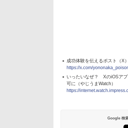
成功体験を伝えるポスト（X
https://x.com/yononaka_pois
いったいなぜ？ XのiOSア
可に（やじうまWatch）
https://internet.watch.impress
Google