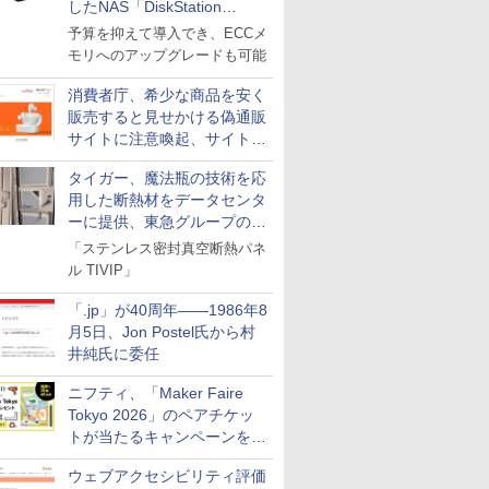
したNAS「DiskStation
neo+」シリーズ
予算を抑えて導入でき、ECCメ
モリへのアップグレードも可能
消費者庁、希少な商品を安く
販売すると見せかける偽通販
サイトに注意喚起、サイト名
とドメイン名を公表
タイガー、魔法瓶の技術を応
用した断熱材をデータセンタ
ーに提供、東急グループの実
証実験で
「ステンレス密封真空断熱パネ
ル TIVIP」
「.jp」が40周年――1986年8
月5日、Jon Postel氏から村
井純氏に委任
ニフティ、「Maker Faire
Tokyo 2026」のペアチケッ
トが当たるキャンペーンをX
で実施。8月16日まで
ウェブアクセシビリティ評価