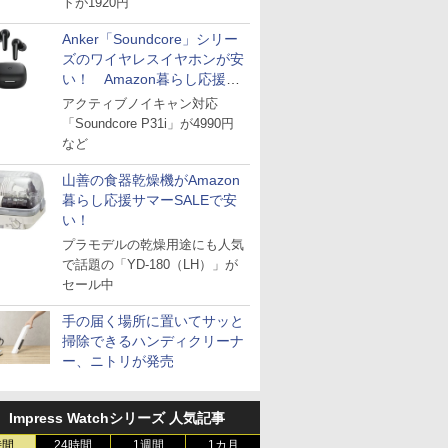
トが1920円
Anker「Soundcore」シリー
ズのワイヤレスイヤホンが安
い！ Amazon暮らし応援サ
マーSALE
アクティブノイキャン対応
「Soundcore P31i」が4990円
など
山善の食器乾燥機がAmazon
暮らし応援サマーSALEで安
い！
プラモデルの乾燥用途にも人気
で話題の「YD-180（LH）」が
セール中
手の届く場所に置いてサッと
掃除できるハンディクリーナ
ー、ニトリが発売
Impress Watchシリーズ 人気記事
時間
24時間
1週間
1カ月