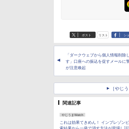
ポスト
リスト
シ
「ダークウェブから個人情報削除
▲
す」口座への振込を促すメールに
が注意喚起
［やじう
関連記事
やじうまWatch
これは効果てきめん！ インプレゾン
索結果から一発で消す方法が登場し話