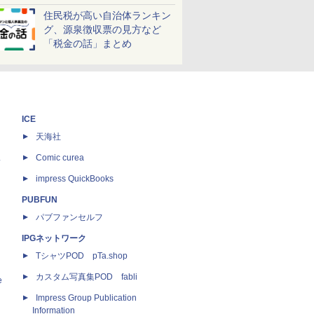
しよう！
住民税が高い自治体ランキン
グ、源泉徴収票の見方など
「税金の話」まとめ
ICE
天海社
ス
Comic curea
impress QuickBooks
PUBFUN
パブファンセルフ
IPGネットワーク
TシャツPOD pTa.shop
カスタム写真集POD fabli
e
Impress Group Publication
Information