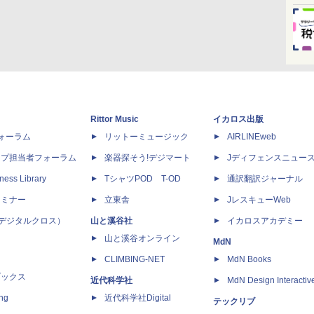
Rittor Music
イカロス出版
dフォーラム
リットーミュージック
AIRLINEweb
ップ担当者フォーラム
楽器探そう!デジマート
Jディフェンスニュー
ness Library
TシャツPOD T-OD
通訳翻訳ジャーナル
セミナー
立東舎
JレスキューWeb
 X（デジタルクロス）
山と溪谷社
イカロスアカデミー
山と溪谷オンライン
MdN
CLIMBING-NET
MdN Books
ブックス
近代科学社
MdN Design Interactiv
ing
近代科学社Digital
テックリブ