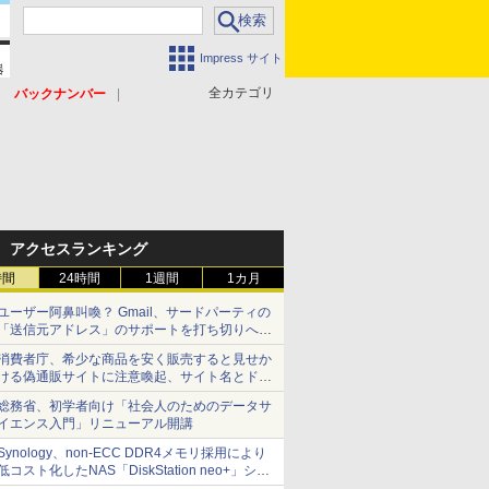
Impress サイト
全カテゴリ
バックナンバー
アクセスランキング
時間
24時間
1週間
1カ月
ユーザー阿鼻叫喚？ Gmail、サードパーティの
「送信元アドレス」のサポートを打ち切りへ
【やじうまWatch】
消費者庁、希少な商品を安く販売すると見せか
ける偽通販サイトに注意喚起、サイト名とドメ
イン名を公表
総務省、初学者向け「社会人のためのデータサ
イエンス入門」リニューアル開講
Synology、non-ECC DDR4メモリ採用により
低コスト化したNAS「DiskStation neo+」シリ
ーズ 予算を抑えて導入でき、ECCメモリへの