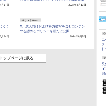
年4月17日
2024年3月13日
やじうまWatch
にくく
X、成人向けおよび暴力描写を含むコンテン
ツを認めるポリシーを新たに公開
や
年5月24日
2024年6月5日
ユ
テ
打
トップページに戻る
や
見
イ
発