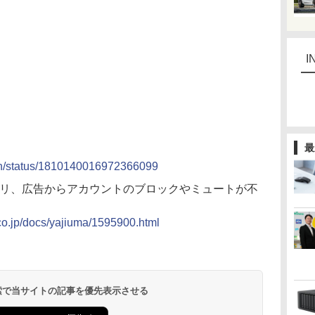
I
最
）
on/status/1810140016972366099
プリ、広告からアカウントのブロックやミュートが不
.co.jp/docs/yajiuma/1595900.html
 検索で当サイトの記事を優先表示させる