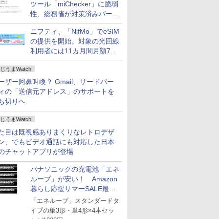
ツール「miChecker」に脆弱
性、総務省が対策済みバージ
ョンへの更新を呼び掛け
ニフティ、「NifMo」でeSIM
の提供を開始。対象の光回線
利用者には11カ月間月額770
円割引のキャンペーン
じうまWatch
ーザー阿鼻叫喚？ Gmail、サードパー
ィの「送信元アドレス」のサポートを
ち切りへ
じうまWatch
た目は既視感ありまくりなレトロデザ
ン、でもビデオ通話にも対応した日本
のチャットアプリが登場
パナソニックの充電池「エネ
ループ」が安い！ Amazon
暮らし応援サマーSALE最終
日
「エネループ」スタンダードタ
イプの単3形・単4形×4本セッ