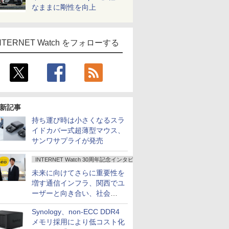
なままに剛性を向上
NTERNET Watch をフォローする
新記事
持ち運び時は小さくなるスラ
イドカバー式超薄型マウス、
サンワサプライが発売
INTERNET Watch 30周年記念インタビュー
未来に向けてさらに重要性を
増す通信インフラ、関西でユ
ーザーと向き合い、社会
の“あたらしい”を起動し続け
Synology、non-ECC DDR4
る～オプテージ
メモリ採用により低コスト化