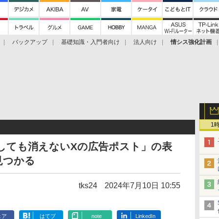
バックアップ
基礎知識・入門者向け
法人向け
情シス強化計画
1
しても消えないXの広告ポスト」の表
見つかる
tks24
2024年7月10日 10:55
ェア
はてブ
note
LinkedIn