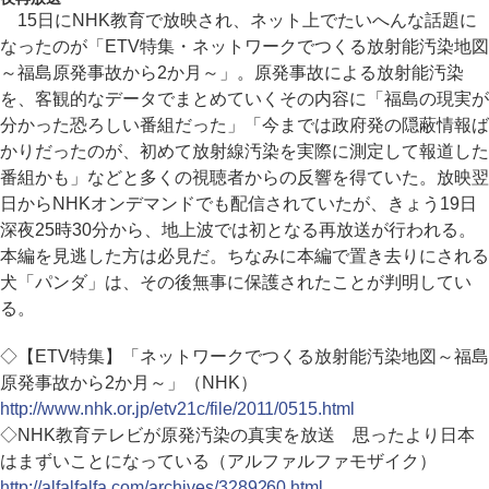
15日にNHK教育で放映され、ネット上でたいへんな話題に
なったのが「ETV特集・ネットワークでつくる放射能汚染地図
～福島原発事故から2か月～」。原発事故による放射能汚染
を、客観的なデータでまとめていくその内容に「福島の現実が
分かった恐ろしい番組だった」「今までは政府発の隠蔽情報ば
かりだったのが、初めて放射線汚染を実際に測定して報道した
番組かも」などと多くの視聴者からの反響を得ていた。放映翌
日からNHKオンデマンドでも配信されていたが、きょう19日
深夜25時30分から、地上波では初となる再放送が行われる。
本編を見逃した方は必見だ。ちなみに本編で置き去りにされる
犬「パンダ」は、その後無事に保護されたことが判明してい
る。
◇【ETV特集】「ネットワークでつくる放射能汚染地図～福島
原発事故から2か月～」（NHK）
http://www.nhk.or.jp/etv21c/file/2011/0515.html
◇NHK教育テレビが原発汚染の真実を放送 思ったより日本
はまずいことになっている（アルファルファモザイク）
http://alfalfalfa.com/archives/3289260.html