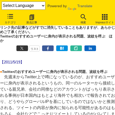
Powered by
Translate
やじうまWatch
カテゴリ
過去記事
検索
Impressサイト
噂あり、未確認情報ありのやじうまWatch。
リンク先の記事などがすでに消失していることもありますが、あらかじ
めご了承ください。
Twitterのおすすめユーザーに身内が表示される問題、波紋を呼ぶ ほ
か
リスト
【2011/5/19】
●
Twitterのおすすめユーザーに身内が表示される問題、波紋を呼ぶ
先週末からTwitter上で噂になっているのが、おすすめユーザ
ーに身内が表示されるというもの。同一のルーターから接続し
ている親兄弟、会社の同僚などのアカウントがばっちり表示さ
れる事例が日本国内はもとより海外でも相次いで報告されてお
り、どうやらグローバルIPを基にしているのではないかと推測
される。ツイートの内容が身内に知られる可能性があるのはも
ちろん、会社などでこっそりツイートしているのがバレてしま