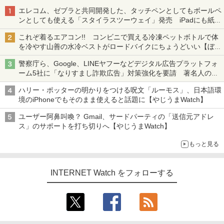
エレコム、ゼブラと共同開発した、タッチペンとしてもボールペ
ンとしても使える「スタイラスツーウェイ」発売 iPadにも紙に
も、持ち替えずに書き込める
これぞ着るエアコン!! コンビニで買える冷凍ペットボトルで体
を冷やす山善の水冷ベストがロードバイクにちょうどいい【ぼっ
ち・ざ・ろーど！その14】【空いた時間でなにしてる？】
警察庁ら、Google、LINEヤフーなどデジタル広告プラットフォ
ーム5社に「なりすまし詐欺広告」対策強化を要請 著名人の写
真や映像を使った投資詐欺などへの対策として
ハリー・ポッターの明かりをつける呪文「ルーモス」、日本語環
境のiPhoneでもそのまま使えると話題に【やじうまWatch】
ユーザー阿鼻叫喚？ Gmail、サードパーティの「送信元アドレ
ス」のサポートを打ち切りへ【やじうまWatch】
もっと見る
INTERNET Watch をフォローする