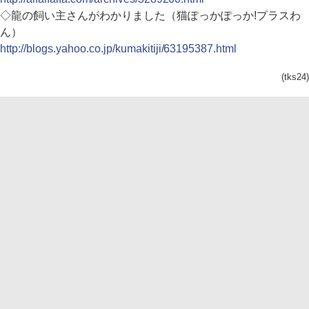
◇龍の飼い主さんがわかりました（猫ぽっかぽっか!プラスわ
ん）
http://blogs.yahoo.co.jp/kumakitiji/63195387.html
(tks24)