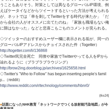
うこともありそう。対策としては異なるグローバルIP環境、例
えばケータイなどからツイートするといった方法が考えられる
が、ネットでは「串を刺してTwitterをする時代が来たか」「だ
から会社の人がオススメに出てたのね」「家族も職場もない俺
に隙はなかった」などと悲喜こもごものコメントが見られる。
◇ツイッターのおすすめユーザー欄に表示される垢が、同一の
グローバルIPアドレスからチョイスされた件（Togetter）
http://togetter.com/li/136868
◇Twitter民完全死亡 同僚や家族でTwitterやってる人をIPから
辿れるように（ブラブラブラウジング）
http://brow2ing.doorblog.jp/archives/1625658.html
◇Twitter's "Who to Follow" has begun inserting people's famil
y...（reddit）
http://www.reddit.com/r/technology/comments/hbnr0/
(tks24)
●
話題になったNHK教育「ネットワークでつくる放射能汚染地図」が今
夜再放送