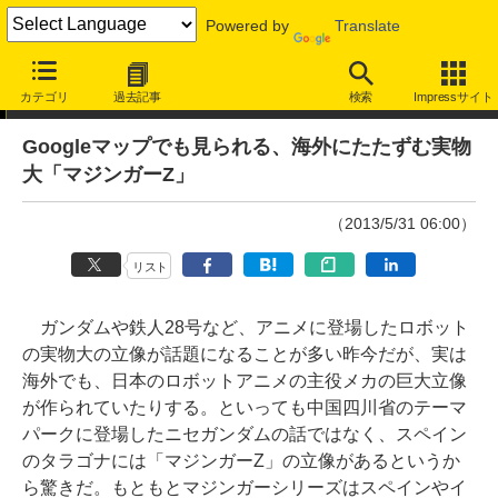
Powered by
Translate
やじうまWatch
カテゴリ
過去記事
検索
Impressサイト
Googleマップでも見られる、海外にたたずむ実物
大「マジンガーZ」
（2013/5/31 06:00）
リスト
ガンダムや鉄人28号など、アニメに登場したロボット
の実物大の立像が話題になることが多い昨今だが、実は
海外でも、日本のロボットアニメの主役メカの巨大立像
が作られていたりする。といっても中国四川省のテーマ
パークに登場したニセガンダムの話ではなく、スペイン
のタラゴナには「マジンガーZ」の立像があるというか
ら驚きだ。もともとマジンガーシリーズはスペインやイ