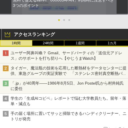
3つのポイント
●
●
●
アクセスランキング
1時間
24時間
1週間
1カ月
ユーザー阿鼻叫喚？ Gmail、サードパーティの「送信元アドレ
ス」のサポートを打ち切りへ【やじうまWatch】
タイガー、魔法瓶の技術を応用した断熱材をデータセンターに提
供、東急グループの実証実験で 「ステンレス密封真空断熱パネ
ル TIVIP」
「.jp」が40周年――1986年8月5日、Jon Postel氏から村井純氏
に委任
学生の「生成AIコピペ」レポートで悩む大学教員たち。留年・落
単・減点も
手の届く場所に置いてサッと掃除できるハンディクリーナー、ニ
トリが発売