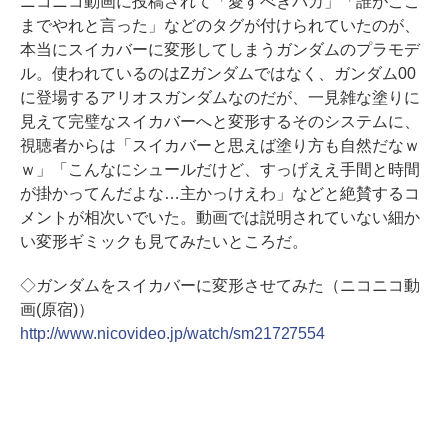
ニコニコ動画に投稿されて「愛すべきバカ」「誰がここ
までやれと言った」などのタグが付けられていたのが、
本当にスイカバーに変形してしまうガンダムのプラモデ
ル。使われているのはZガンダムではなく、ガンダム00
に登場するアリオスガンダムなのだが、一見雑な塗りに
見えて完璧なスイカバーへと変形するそのシステムに、
視聴者からは「スイカバーと思えば塗り方も自然だなｗ
ｗ」「こんなにシュールだけど、すっげええ手間と時間
が掛かってんだよな…主かっけえわ」などと絶賛するコ
メントが相次いでいた。動画では説明されていない細か
い変形ギミックも見てみたいところだ。
◇ガンダムをスイカバーに変形させてみた（ニコニコ動
画(原宿)）
http://www.nicovideo.jp/watch/sm21727554