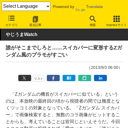
Powered by
Translate
INTERNET Watch
トピック
ネットの話題
カテゴリ
過去記事
検索
Impressサイト
やじうまWatch
誰がそこまでしろと……スイカバーに変形するZガ
ンダム風のプラモがすごい
（2013/9/3 06:00）
リスト
「Zガンダムの機首がスイカバーに似ている」という
のは、本放映の最終回の頃から視聴者の間では幾度とな
くツッコミの対象となっている。「Zガンダム スイカバ
ー」で画像検索すると、無数のコラ画像がヒットするこ
とからも、考えていることは皆同じといえそうだ。今回