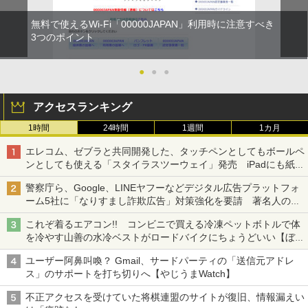
無料で使えるWi-Fi「00000JAPAN」利用時に注意すべき
3つのポイント
●
●
●
アクセスランキング
1時間
24時間
1週間
1カ月
エレコム、ゼブラと共同開発した、タッチペンとしてもボールペ
ンとしても使える「スタイラスツーウェイ」発売 iPadにも紙に
も、持ち替えずに書き込める
警察庁ら、Google、LINEヤフーなどデジタル広告プラットフォ
ーム5社に「なりすまし詐欺広告」対策強化を要請 著名人の写
真や映像を使った投資詐欺などへの対策として
これぞ着るエアコン!! コンビニで買える冷凍ペットボトルで体
を冷やす山善の水冷ベストがロードバイクにちょうどいい【ぼっ
ち・ざ・ろーど！その14】【空いた時間でなにしてる？】
ユーザー阿鼻叫喚？ Gmail、サードパーティの「送信元アドレ
ス」のサポートを打ち切りへ【やじうまWatch】
不正アクセスを受けていた将棋連盟のサイトが復旧、情報漏えい