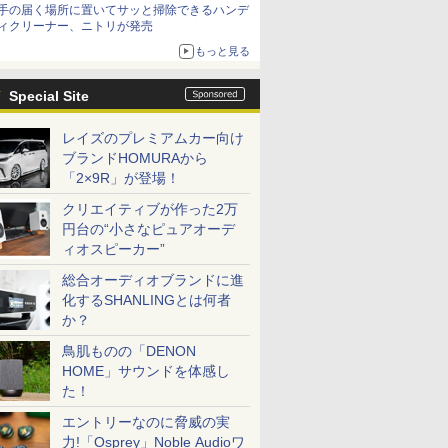
手の届く場所に置いてサッと掃除できるハンデ
ィクリーナー、ニトリが発売
もっと見る
Special Site
レイズのプレミアムカー向け
ブランドHOMURAから
「2×9R」が登場！
クリエイティブが作った2万
円台の“小さなピュアオーデ
ィオスピーカー”
総合オーディオブランドに進
化するSHANLINGとは何者
か？
鳥肌ものの「DENON
HOME」サウンドを体感し
た！
エントリーなのに脅威の実
力!「Osprey」Noble Audioワ