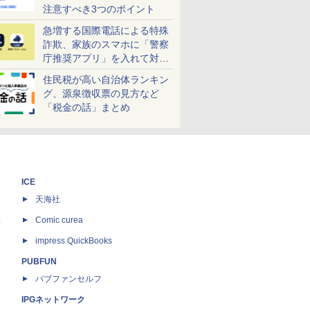
注意すべき3つのポイント
急増する国際電話による特殊
詐欺、家族のスマホに「警察
庁推奨アプリ」を入れて対策
しよう！
住民税が高い自治体ランキン
グ、源泉徴収票の見方など
「税金の話」まとめ
ICE
天海社
ス
Comic curea
impress QuickBooks
PUBFUN
パブファンセルフ
IPGネットワーク