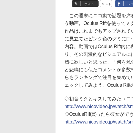
ポスト
リスト
シ
この週末にニコ動で話題を席巻
う動画。Oculus Riftを
作品はこれまでもアップされて
に見立てたピンク色のグミに口
内容。動画ではOculus Ri
り、その刺激的なビジュアルには「
烈に欲しいと思った」「何を勉
と悲鳴にも似たコメントが多数
らもランキングで注目を集めていた
ェックしてみよう。Oculus R
◇初音ミクとキスしてみた（ニコニ
http://www.nicovideo.jp/watch/
◇OculusRift買ったら彼女が
http://www.nicovideo.jp/watch/