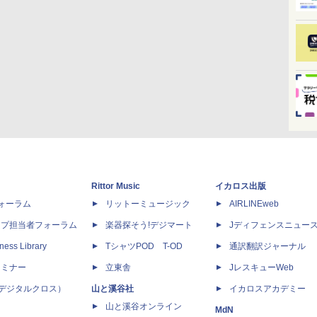
Rittor Music
イカロス出版
dフォーラム
リットーミュージック
AIRLINEweb
ップ担当者フォーラム
楽器探そう!デジマート
Jディフェンスニュー
ness Library
TシャツPOD T-OD
通訳翻訳ジャーナル
セミナー
立東舎
JレスキューWeb
 X（デジタルクロス）
山と溪谷社
イカロスアカデミー
山と溪谷オンライン
MdN