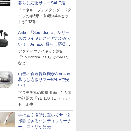
暮らし応援サマーSALE最終
日
「エネループ」スタンダードタ
イプの単3形・単4形×4本セッ
トが1920円
Anker「Soundcore」シリー
ズのワイヤレスイヤホンが安
い！ Amazon暮らし応援サ
マーSALE
アクティブノイキャン対応
「Soundcore P31i」が4990円
など
山善の食器乾燥機がAmazon
暮らし応援サマーSALEで安
い！
プラモデルの乾燥用途にも人気
で話題の「YD-180（LH）」が
セール中
手の届く場所に置いてサッと
掃除できるハンディクリーナ
ー、ニトリが発売