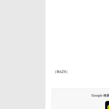
（tks24）
Google