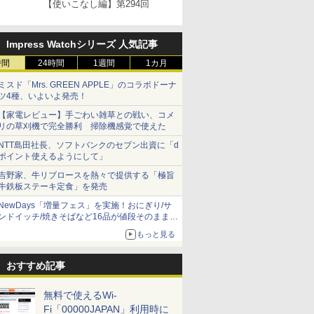
【使いこなし編】第294回
Impress Watchシリーズ 人気記事
時間
24時間
1週間
1カ月
ミスド「Mrs. GREEN APPLE」のコラボドーナ
ツ4種、いよいよ発売！
【家電レビュー】手ごわい雑草との戦い、コメ
リの草刈機で完全勝利 掃除機感覚で使えた
NTT島田社長、ソフトバンクのセブン出資に「d
ポイント使えるようにして」
吉野家、牛リブロースを熱々で提供する「極旨
牛鉄板ステーキ定食」を発売
NewDays「増量フェス」を実施！おにぎり/サ
ンドイッチ/焼きそばなど16品が値段そのままで
ボリュームアップ
もっと見る
おすすめ記事
無料で使えるWi-
Fi「00000JAPAN」利用時に