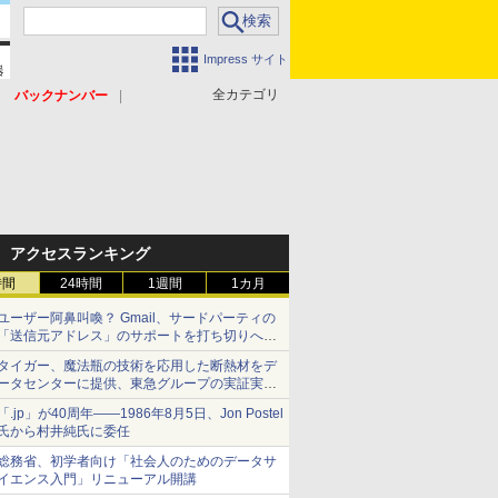
Impress サイト
全カテゴリ
バックナンバー
アクセスランキング
時間
24時間
1週間
1カ月
ユーザー阿鼻叫喚？ Gmail、サードパーティの
「送信元アドレス」のサポートを打ち切りへ
【やじうまWatch】
タイガー、魔法瓶の技術を応用した断熱材をデ
ータセンターに提供、東急グループの実証実験
で 「ステンレス密封真空断熱パネル TIVIP」
「.jp」が40周年――1986年8月5日、Jon Postel
氏から村井純氏に委任
総務省、初学者向け「社会人のためのデータサ
イエンス入門」リニューアル開講