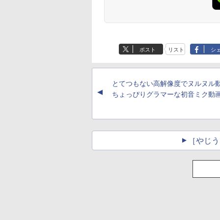
ポスト
リスト
シ
とてつもない高解像度でヌルヌル
▲
ちょっぴりグラマーな初音ミク動
［やじう