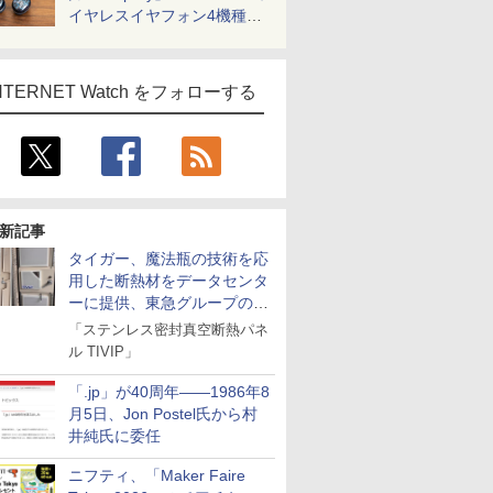
イヤレスイヤフォン4機種を
一気に聴く
NTERNET Watch をフォローする
新記事
タイガー、魔法瓶の技術を応
用した断熱材をデータセンタ
ーに提供、東急グループの実
証実験で
「ステンレス密封真空断熱パネ
ル TIVIP」
「.jp」が40周年――1986年8
月5日、Jon Postel氏から村
井純氏に委任
ニフティ、「Maker Faire