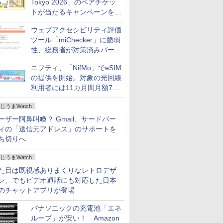
Tokyo 2026」のペアチケッ
トが当たるキャンペーンをX
で実施。8月16日まで
ウェブアクセシビリティ評価
ツール「miChecker」に脆弱
性、総務省が対策済みバージ
ョンへの更新を呼び掛け
ニフティ、「NifMo」でeSIM
の提供を開始。対象の光回線
利用者には11カ月間月額770
円割引のキャンペーン
じうまWatch
ーザー阿鼻叫喚？ Gmail、サードパー
ィの「送信元アドレス」のサポートを
ち切りへ
じうまWatch
た目は既視感ありまくりなレトロデザ
ン、でもビデオ通話にも対応した日本
のチャットアプリが登場
パナソニックの充電池「エネ
ループ」が安い！ Amazon