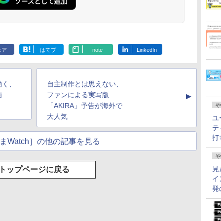
ェア
はてブ
note
LinkedIn
動く、
自主制作とは思えない、
画
ファンによる実写版
▲
「AKIRA」予告が海外で
や
大人気
ユ
テ
打
まWatch］の他の記事を見る
や
見
トップページに戻る
イ
発