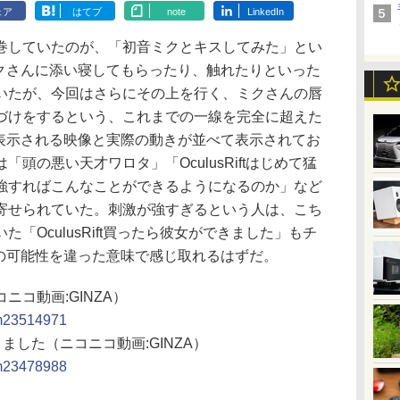
ェア
はてブ
note
LinkedIn
していたのが、「初音ミクとキスしてみた」とい
使ってミクさんに添い寝してもらったり、触れたりといった
いたが、今回はさらにその上を行く、ミクさんの唇
づけをするという、これまでの一線を完全に超えた
ft内に表示される映像と実際の動きが並べて表示されてお
頭の悪い天才ワロタ」「OculusRiftはじめて猛
強すればこんなことができるようになるのか」など
寄せられていた。刺激が強すぎるという人は、こち
「OculusRift買ったら彼女ができました」もチ
iftの可能性を違った意味で感じ取れるはずだ。
コ動画:GINZA）
sm23514971
できました（ニコニコ動画:GINZA）
sm23478988