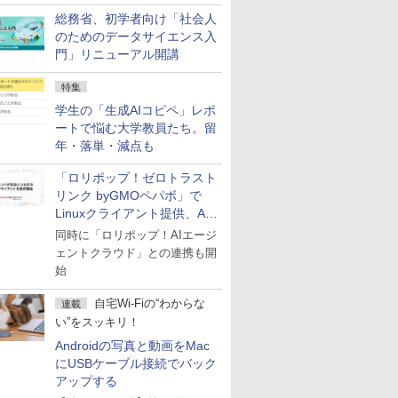
総務省、初学者向け「社会人
のためのデータサイエンス入
門」リニューアル開講
特集
学生の「生成AIコピペ」レポ
ートで悩む大学教員たち。留
年・落単・減点も
「ロリポップ！ゼロトラスト
リンク byGMOペパボ」で
Linuxクライアント提供、AI
エージェントの接続が容易に
同時に「ロリポップ！AIエージ
ェントクラウド」との連携も開
始
自宅Wi-Fiの“わからな
連載
い”をスッキリ！
Androidの写真と動画をMac
にUSBケーブル接続でバック
アップする