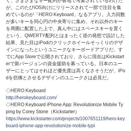
く、さまざまなキー配列が各地で考案されているわけだ
が、このたびiOS向けにリリースされて一部で注目を集
めているのが「HERO Keyboard」なるアプリ。入力回数
が多いキーを同心円の中央寄りに集め、それ以外のキー
を周囲に配置した上で、真ん中にはスペースキーを置く
という、QWERTY配列とはまったく逆の発想で設計した
結果、見た目はiPodのクリックホイールそっくりのデザ
インになったというユニークなキーボードアプリだ。す
でにApp Storeで公開されており、さらに現在はKickstart
erで新バージョンの資金援助を募っている。日本のユー
ザーにとってはそれほど優先度は高くなさそうだが、iPo
dを彷彿とさせるデザインのユニークさは必見だ。
◇HERO Keyboard
http://herokeyboard.com/
◇HERO Keyboard iPhone App: Revolutionize Mobile Ty
ping by Corey Stone（Kickstarter）
https://www.kickstarter.com/projects/1007651119/hero-key
board-iphone-app-revolutionize-mobile-typi