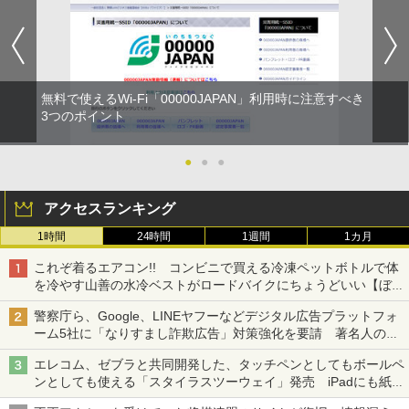
無料で使えるWi-Fi「00000JAPAN」利用時に注意すべき
3つのポイント
●
●
●
アクセスランキング
1時間
24時間
1週間
1カ月
これぞ着るエアコン!! コンビニで買える冷凍ペットボトルで体
を冷やす山善の水冷ベストがロードバイクにちょうどいい【ぼっ
ち・ざ・ろーど！その14】【空いた時間でなにしてる？】
警察庁ら、Google、LINEヤフーなどデジタル広告プラットフォ
ーム5社に「なりすまし詐欺広告」対策強化を要請 著名人の写
真や映像を使った投資詐欺などへの対策として
エレコム、ゼブラと共同開発した、タッチペンとしてもボールペ
ンとしても使える「スタイラスツーウェイ」発売 iPadにも紙に
も、持ち替えずに書き込める