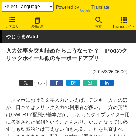
Powered by
Translate
INTERNET Watch
トピック
ネットの話題
カテゴリ
過去記事
検索
Impressサイト
やじうまWatch
入力効率を突き詰めたらこうなった？ iPodのク
リックホイール似のキーボードアプリ
（2015/3/26 06:00）
リスト
スマホにおける文字入力といえば、テンキー入力のほ
か、日本ではフリック入力の利用者が多い。一方の英語
はQWERTY配列が基本だが、もともとタイプライター用
に考案された配列ということもあり、いまとなっては必
ずしも効率的とは言えない面もある。これを見直すべ