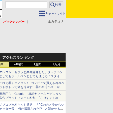
Impress サイト
全カテゴリ
バックナンバー
アクセスランキング
時間
24時間
1週間
1カ月
エレコム、ゼブラと共同開発した、タッチペン
としてもボールペンとしても使える「スタイラ
スツーウェイ」発売 iPadにも紙にも、持ち替
これぞ着るエアコン!! コンビニで買える冷凍ペ
えずに書き込める
ットボトルで体を冷やす山善の水冷ベストがロ
ードバイクにちょうどいい【ぼっち・ざ・ろー
警察庁ら、Google、LINEヤフーなどデジタル
ど！その14】【空いた時間でなにしてる？】
広告プラットフォーム5社に「なりすまし詐欺
広告」対策強化を要請 著名人の写真や映像を
ノブコブ吉村さんも遭遇、「PCのカメラからシ
使った投資詐欺などへの対策として
ャッター音！ 何か撮影された!?」と驚かせる手
口とは？【それってネット詐欺ですよ！】