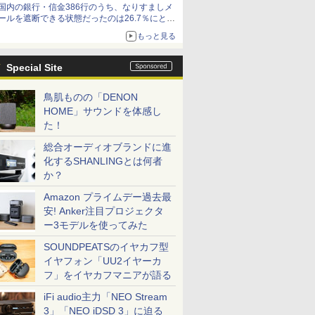
国内の銀行・信金386行のうち、なりすましメ
ールを遮断できる状態だったのは26.7％にとど
まる～GMOブランドセキュリティ調査
もっと見る
Special Site
鳥肌ものの「DENON
HOME」サウンドを体感し
た！
総合オーディオブランドに進
化するSHANLINGとは何者
か？
Amazon プライムデー過去最
安! Anker注目プロジェクタ
ー3モデルを使ってみた
SOUNDPEATSのイヤカフ型
イヤフォン「UU2イヤーカ
フ」をイヤカフマニアが語る
iFi audio主力「NEO Stream
3」「NEO iDSD 3」に迫る