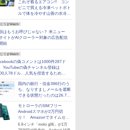
これぞ着るエアコン!! コン
ビニで買える冷凍ペットボト
ルで体を冷やす山善の水冷ベ
ストがロードバイクにちょう
じうまWatch
どいい【ぼっち・ざ・ろー
ど！その14】
類はもうお呼びじゃない？ 米ニュー
サイトがAIクローラー対象の広告配信
開始
じうまWatch
acebookの偽コメントは1000件287ド
、YouTubeの偽チャンネル登録は
000人78ドル…人気を捏造するための
格リストが公開中
国内の銀行・信金386行のう
ち、なりすましメールを遮断
できる状態だったのは26.7％
にとどまる～GMOブランド
モトローラのSIMフリー
セキュリティ調査
Androidスマホが2万円切
り！ Amazonでタイムセー
ル
6.9インチ「moto g06」が1万