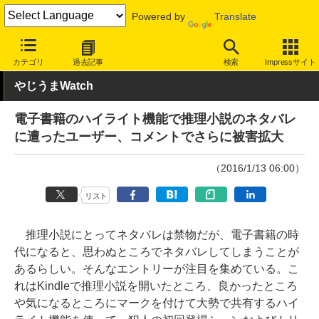
Powered by
Translate
INTERNET Watch
トピック
本・電子書籍
カテゴリ
過去記事
検索
Impressサイト
やじうまWatch
電子書籍のハイライト機能で推理小説のネタバレ
に遭ったユーザー、コメントでさらに被害拡大
（2016/1/13 06:00）
リスト
推理小説にとってネタバレは禁物だが、電子書籍の時
代になると、思わぬところでネタバレしてしまうことが
あるらしい。そんなエントリーが注目を集めている。こ
れはKindleで推理小説を開いたところ、良かったところ
や気になるところにマークを付けて大勢で共有するハイ