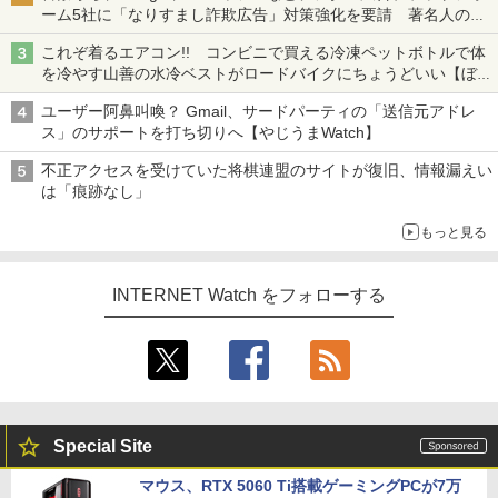
ーム5社に「なりすまし詐欺広告」対策強化を要請 著名人の写
真や映像を使った投資詐欺などへの対策として
これぞ着るエアコン!! コンビニで買える冷凍ペットボトルで体
を冷やす山善の水冷ベストがロードバイクにちょうどいい【ぼっ
ち・ざ・ろーど！その14】【空いた時間でなにしてる？】
ユーザー阿鼻叫喚？ Gmail、サードパーティの「送信元アドレ
ス」のサポートを打ち切りへ【やじうまWatch】
不正アクセスを受けていた将棋連盟のサイトが復旧、情報漏えい
は「痕跡なし」
もっと見る
INTERNET Watch をフォローする
Special Site
マウス、RTX 5060 Ti搭載ゲーミングPCが7万