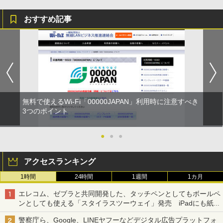
おすすめ記事
無料で使えるWi-Fi「00000JAPAN」利用時に注意すべき
3つのポイント
●
●
●
アクセスランキング
1時間
24時間
1週間
1カ月
エレコム、ゼブラと共同開発した、タッチペンとしてもボールペ
ンとしても使える「スタイラスツーウェイ」発売 iPadにも紙に
も、持ち替えずに書き込める
警察庁ら、Google、LINEヤフーなどデジタル広告プラットフォ