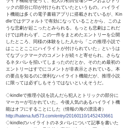
ライト機能を使って、犯人の初回登場シーンおよびトリ
ックの部分に印が付けられていたというもの。ハイライ
ト機能は多くの電子書籍アプリに搭載されているが、Kin
dleではデフォルトで有効になっていることから、このよ
うな悲劇が起こったとみられる。もっとも悲劇はこれだ
けでは終わらず、この一件をまとめたエントリーを公開
したところ、同様の体験をした人から「この推理小説で
はこことここにハイライトが付けられていた」というは
てなブックマークのコメントが続々と寄せられ、さらな
るネタバレを招いてしまったのだとか。そのため最初の
エントリーはすでにコメントが非表示とされている。本
の要点を知るのに便利なハイライト機能だが、推理小説
に限っては必ずしもそうではないといえそうだ。
◇kindleで推理小説を読んだら犯人とトリックの部分に
マーカーが引かれていた。今後人気のあるハイライト機
能はオフにすることにした（情報の海の漂流者）
http://hatena.fut573.com/entry/20160110/1452433661
◇kindleのハイライトのネタバレについて記事を書いた