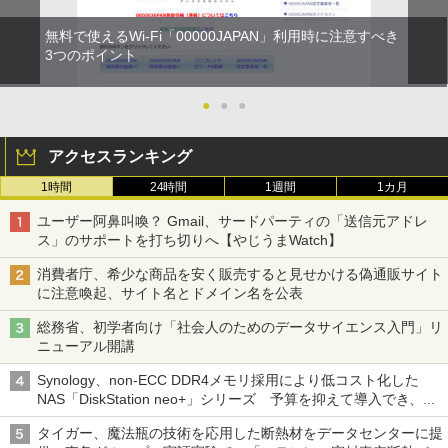
無料で使えるWi-Fi「00000JAPAN」利用時に注意すべき
3つのポイント
●
●
●
アクセスランキング
1時間
24時間
1週間
1カ月
ユーザー阿鼻叫喚？ Gmail、サードパーティの「送信元アドレ
ス」のサポートを打ち切りへ【やじうまWatch】
消費者庁、希少な商品を安く販売すると見せかける偽通販サイト
に注意喚起、サイト名とドメイン名を公表
総務省、初学者向け「社会人のためのデータサイエンス入門」リ
ニューアル開講
Synology、non-ECC DDR4メモリ採用により低コスト化した
NAS「DiskStation neo+」シリーズ 予算を抑えて導入でき、
ECCメモリへのアップグレードも可能
タイガー、魔法瓶の技術を応用した断熱材をデータセンターに提