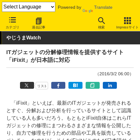
Powered by
Translate
INTERNET Watch
トピック
ネットの話題
カテゴリ
過去記事
検索
Impressサイト
やじうまWatch
ITガジェットの分解修理情報を提供するサイト
「iFixit」が日本語に対応
（2016/3/2 06:00）
リスト
「iFixit」といえば、最新のITガジェットが発売される
とすぐ、分解および分析を行っているサイトとして認識
している人も多いだろう。もともとiFixit自体はこれらIT
ガジェットの修理にまつわるさまざまな情報を公開した
り、自力で修理を行うための部品や工具を販売している