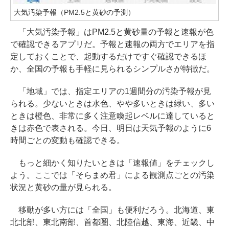
大気汚染予報（PM2.5と黄砂の予測）
「大気汚染予報」はPM2.5と黄砂量の予報と速報が色
で確認できるアプリだ。予報と速報の両方でエリアを指
定しておくことで、起動するだけですぐ確認できるほ
か、全国の予報も手軽に見られるシンプルさが特徴だ。
「地域」では、指定エリアの1週間分の汚染予報が見
られる。少ないときは水色、やや多いときは緑い、多い
ときは橙色、非常に多く注意喚起レベルに達していると
きは赤色で表される。今日、明日は天気予報のように6
時間ごとの変動も確認できる。
もっと細かく知りたいときは「速報値」をチェックし
よう。ここでは「そらまめ君」による観測点ごとの汚染
状況と黄砂の量が見られる。
移動が多い方には「全国」も便利だろう。北海道、東
北北部、東北南部、首都圏、北陸信越、東海、近畿、中