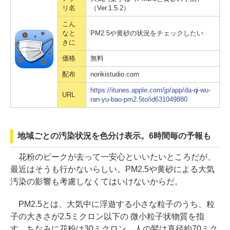
リ名
（Ver.1.5.2）
こん
なと
PM2.5や黄砂の状況をチェックしたい
きに
価格
無料
配布
norikistudio.com
https://itunes.apple.com/jp/app/da-qi-wu-
URL
ran-yu-bao-pm2.5to/id631049880
地域ごとの汚染状況を色分け表示。6時間毎の予報も
花粉のピークが去って一安心といいたいところだが、
最近はそうも行かないらしい。PM2.5や黄砂による大気
汚染の影響も考慮しなくてはいけないからだ。
PM2.5とは、大気中に浮遊する小さな粒子のうち、粒
子の大きさが2.5ミクロン以下の 微小粒子状物質を指
す。ちなみに花粉は30ミクロン、人の髪は直径約70ミク