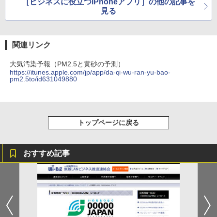
［ビジネスに役立つiPhoneアプリ］の他の記事を
見る
関連リンク
大気汚染予報（PM2.5と黄砂の予測）
https://itunes.apple.com/jp/app/da-qi-wu-ran-yu-bao-
pm2.5to/id631049880
トップページに戻る
おすすめ記事