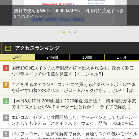
無料で使えるWi-Fi「00000JAPAN」利用時に注意すべき
3つのポイント
●
●
●
アクセスランキング
1時間
24時間
1週間
1カ月
国産10GbEスイッチの新製品が続々投入される中、改めて割安
な中華スイッチの価値を見直す【イニシャルB】
これぞ着るエアコン!! コンビニで買える冷凍ペットボトルで体
を冷やす山善の水冷ベストがロードバイクにちょうどいい【ぼっ
ち・ざ・ろーど！その14】【空いた時間でなにしてる？】
【本日8月10日 20時配信】2026年夏 最新版！ 清水理史が本気
でオススメしたいWi-Fiルーターはどれか？ ライブで解説【清
水理史の「イニシャルB」チャンネル】
エレコム、ゼブラと共同開発した、タッチペンとしてもボールペ
ンとしても使える「スタイラスツーウェイ」発売 iPadにも紙に
も、持ち替えずに書き込める
バッファロー、半固体電解質で発火・発煙リスクの低いモバイル