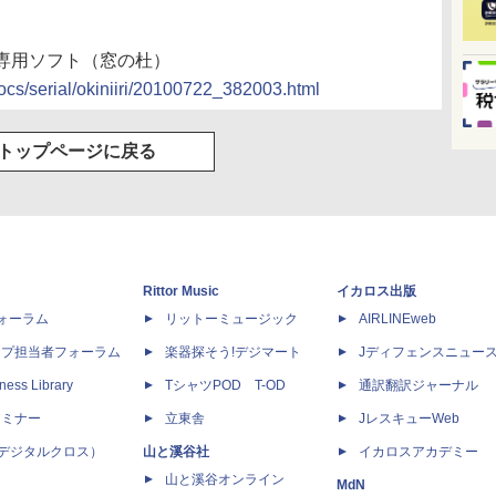
専用ソフト（窓の杜）
docs/serial/okiniiri/20100722_382003.html
トップページに戻る
Rittor Music
イカロス出版
dフォーラム
リットーミュージック
AIRLINEweb
ップ担当者フォーラム
楽器探そう!デジマート
Jディフェンスニュー
ness Library
TシャツPOD T-OD
通訳翻訳ジャーナル
セミナー
立東舎
JレスキューWeb
 X（デジタルクロス）
山と溪谷社
イカロスアカデミー
山と溪谷オンライン
MdN