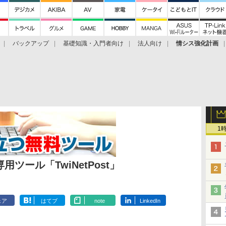
バックアップ
基礎知識・入門者向け
法人向け
情シス強化計画
1
ツール「TwiNetPost」
ェア
はてブ
note
LinkedIn