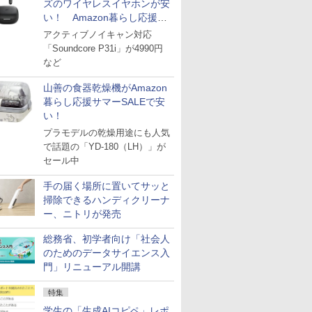
ズのワイヤレスイヤホンが安
い！ Amazon暮らし応援サ
マーSALE
アクティブノイキャン対応
「Soundcore P31i」が4990円
など
山善の食器乾燥機がAmazon
暮らし応援サマーSALEで安
い！
プラモデルの乾燥用途にも人気
で話題の「YD-180（LH）」が
セール中
手の届く場所に置いてサッと
掃除できるハンディクリーナ
ー、ニトリが発売
総務省、初学者向け「社会人
のためのデータサイエンス入
門」リニューアル開講
特集
学生の「生成AIコピペ」レポ