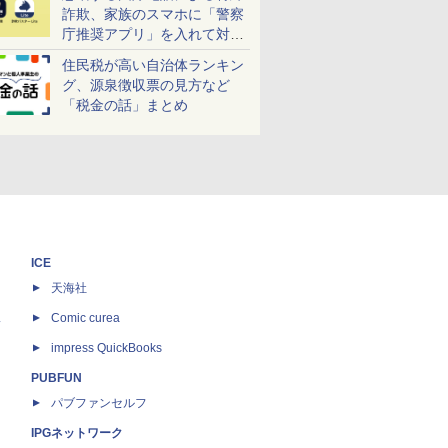
詐欺、家族のスマホに「警察
庁推奨アプリ」を入れて対策
しよう！
住民税が高い自治体ランキン
グ、源泉徴収票の見方など
「税金の話」まとめ
ICE
天海社
ス
Comic curea
impress QuickBooks
PUBFUN
パブファンセルフ
IPGネットワーク