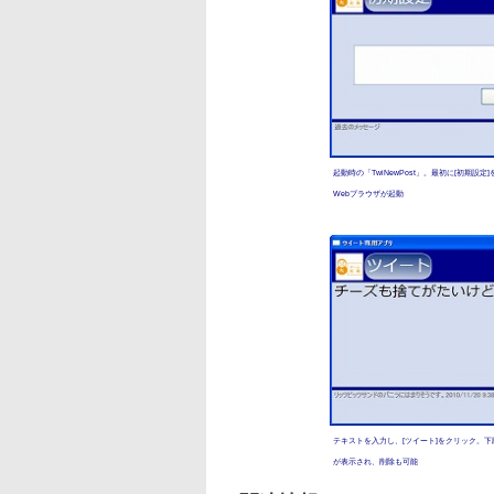
起動時の「TwiNewPost」。最初に[初期設定
Webブラウザが起動
テキストを入力し、[ツイート]をクリック。
が表示され、削除も可能