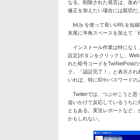
なる。削除された発言は、改め
修正を加えたい場合には親切だ
bit.ly を使って長いURLを
末尾に半角スペースを加えて「b
インストール作業は特になく、
設定]ボタンをクリックし、We
れた暗号コードをTwiNetPo
ク。「認証完了！」と表示されれば
いれば、特にIDやパスワードの
Twitterでは、つぶやこう
追いかけて反応しているうちに
ともある。実況レポートなど、
かもしれない。