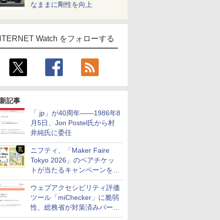
なままに剛性を向上
NTERNET Watch をフォローする
新記事
「.jp」が40周年――1986年8
月5日、Jon Postel氏から村
井純氏に委任
ニフティ、「Maker Faire
Tokyo 2026」のペアチケッ
トが当たるキャンペーンをX
で実施。8月16日まで
ウェブアクセシビリティ評価
ツール「miChecker」に脆弱
性、総務省が対策済みバージ
ョンへの更新を呼び掛け