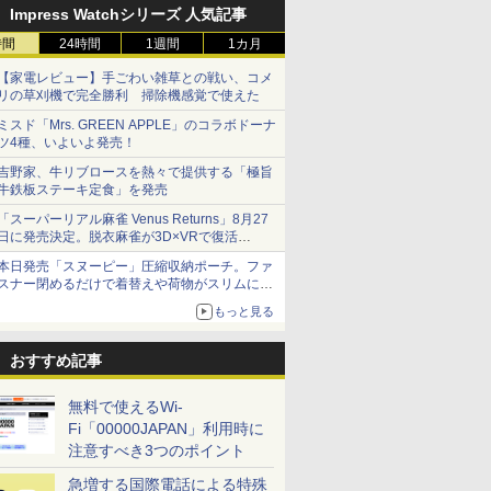
Impress Watchシリーズ 人気記事
時間
24時間
1週間
1カ月
【家電レビュー】手ごわい雑草との戦い、コメ
リの草刈機で完全勝利 掃除機感覚で使えた
ミスド「Mrs. GREEN APPLE」のコラボドーナ
ツ4種、いよいよ発売！
吉野家、牛リブロースを熱々で提供する「極旨
牛鉄板ステーキ定食」を発売
「スーパーリアル麻雀 Venus Returns」8月27
日に発売決定。脱衣麻雀が3D×VRで復活
発売から2週間は20%オフになるセールが実施
本日発売「スヌーピー」圧縮収納ポーチ。ファ
スナー閉めるだけで着替えや荷物がスリムにま
とまる
もっと見る
おすすめ記事
無料で使えるWi-
Fi「00000JAPAN」利用時に
注意すべき3つのポイント
急増する国際電話による特殊