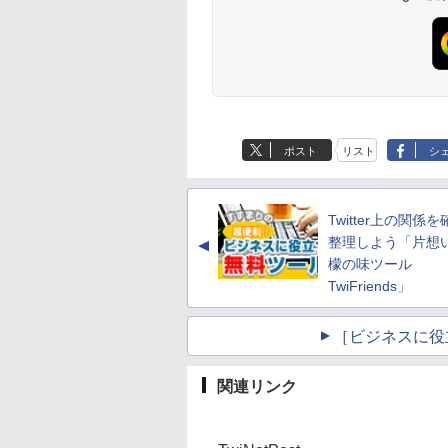
ポスト
リスト
シ
Twitter上の関係
整理しよう「片想
▲
檬の味ツール
TwiFriends」
［ビジネスに役
関連リンク