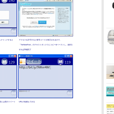
]をクリックすると
アクセスを許可すると暗号コードが表示されるので、
「TwiNewPost」のテキストボックスにコピー&ペーストし、[続行]
すれば準備完了
下段には前のツイート
URLの短縮もできる