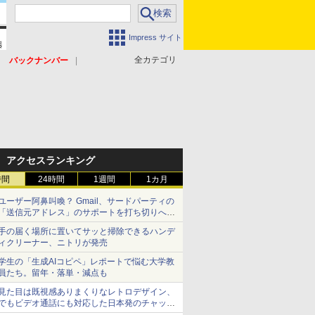
Impress サイト
全カテゴリ
バックナンバー
アクセスランキング
時間
24時間
1週間
1カ月
ユーザー阿鼻叫喚？ Gmail、サードパーティの
「送信元アドレス」のサポートを打ち切りへ
【やじうまWatch】
手の届く場所に置いてサッと掃除できるハンデ
ィクリーナー、ニトリが発売
学生の「生成AIコピペ」レポートで悩む大学教
員たち。留年・落単・減点も
見た目は既視感ありまくりなレトロデザイン、
でもビデオ通話にも対応した日本発のチャット
アプリが登場【やじうまWatch】