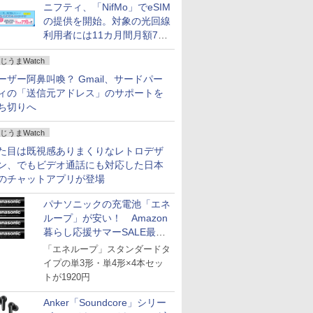
ニフティ、「NifMo」でeSIM
の提供を開始。対象の光回線
利用者には11カ月間月額770
円割引のキャンペーン
じうまWatch
ーザー阿鼻叫喚？ Gmail、サードパー
ィの「送信元アドレス」のサポートを
ち切りへ
じうまWatch
た目は既視感ありまくりなレトロデザ
ン、でもビデオ通話にも対応した日本
のチャットアプリが登場
パナソニックの充電池「エネ
ループ」が安い！ Amazon
暮らし応援サマーSALE最終
日
「エネループ」スタンダードタ
イプの単3形・単4形×4本セッ
トが1920円
Anker「Soundcore」シリー