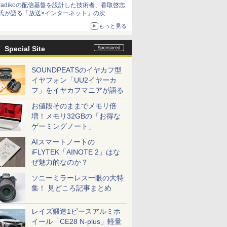
radikoの配信基盤を設計した技術者、香取啓志
氏が語る「放送×インターネット」の次
もっと見る
Special Site
SOUNDPEATSのイヤカフ型
イヤフォン「UU2イヤーカ
フ」をイヤカフマニアが語る
お値段そのままでメモリ倍
増！メモリ32GBの「お得な
ゲーミングノート」
AIスマートノートの
iFLYTEK「AINOTE 2」はな
ぜ魅力的なのか？
ソニーミラーレス一眼の大特
集！ 見どころ記事まとめ
レイズ鍛造1ピースアルミホ
イール「CE28 N-plus」軽量