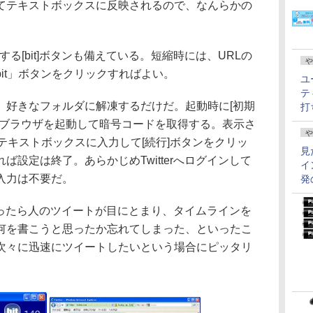
てテキストボックスに反映されるので、なんらかの
。
短縮する[bit]ボタンも備えている。短縮時には、URLの
や
it」ボタンをクリックすればよい。
ユ
テ
好きなフォルダに解凍するだけだ。起動時に[初期
打
bブラウザを起動して暗号コードを取得する。表示さ
や
stのテキストボックスに入力して[続行]ボタンをクリッ
見
設定は終了。あらかじめTwitterへログインして
イ
入力は不要だ。
発
と思ったら人のツイートが目にとまり、タイムラインを
何を書こうと思ったか忘れてしまった、といったこ
次々に迅速にツイートしたいという場合にピッタリ