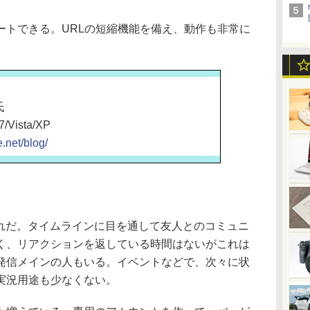
トできる。URLの短縮機能を備え、動作も非常に
氏
ista/XP
.net/blog/
れぞれだ。タイムラインに目を通して友人とのコミュニ
く、リアクションを返している時間はないがこれは
発信メインの人もいる。イベントなどで、次々に状
実況用途も少なくない。