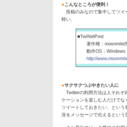
●
こんなところが便利！
投稿のみなので集中してツイー
軽い。
■TwiNetPost
著作権：moonmile
動作OS：Windows 7/V
http://www.moonmile
●
サクサクつぶやきたい人に
Twitterの利用方法は人そ
ケーションを楽しむ人だけでな
ツイートしておきたい、という
況をメッセージで伝えるという