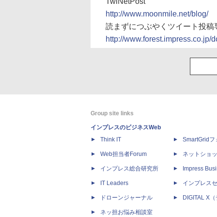
TwiNetPost
http://www.moonmile.net/blog/
読まずにつぶやくツイート投稿
http://www.forest.impress.co.jp/
Group site links
インプレスのビジネスWeb
Think IT
SmartGri
Web担当者Forum
ネットショ
インプレス総合研究所
Impress Busi
IT Leaders
インプレス
ドローンジャーナル
DIGITAL
ネッ担お悩み相談室