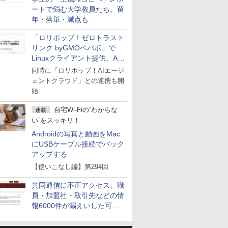
ートで悩む大学教員たち。留
年・落単・減点も
「ロリポップ！ゼロトラスト
リンク byGMOペパボ」で
Linuxクライアント提供、AI
エージェントの接続が容易に
同時に「ロリポップ！AIエージ
ェントクラウド」との連携も開
始
自宅Wi-Fiの“わからな
連載
い”をスッキリ！
Androidの写真と動画をMac
にUSBケーブル接続でバック
アップする
【使いこなし編】第294回
共同通信に不正アクセス。職
員・加盟社・取引先などの情
報6000件が漏えいした可能
性