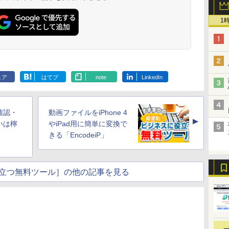
1
ェア
はてブ
note
LinkedIn
を確認・
動画ファイルをiPhone 4
▲
いは檸
やiPad用に簡単に変換で
きる「EncodeiP」
立つ無料ツール］の他の記事を見る