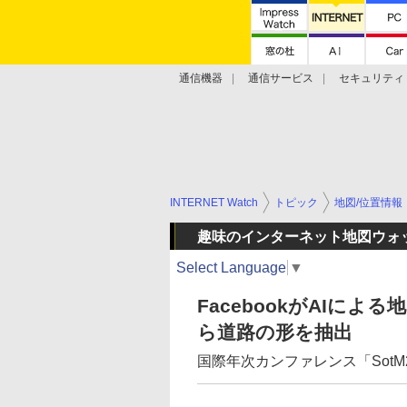
通信機器
通信サービス
セキュリティ
技術動向
INTERNET Watch
トピック
地図/位置情報
趣味のインターネット地図ウォ
Select Language
▼
FacebookがAIに
ら道路の形を抽出
国際年次カンファレンス「SotM