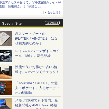
不正アクセスを受けていた将棋連盟のサイトが
復旧、情報漏えいは「痕跡なし」
もっと見る
Special Site
AIスマートノートの
iFLYTEK「AINOTE 2」はな
ぜ魅力的なのか？
レイズのパワーデザインホイ
ール「M6」に新色登場!!
性能の良いお得な中古PC情
報はこのページでチェック！
「A&ultima SP4000T」の魅
力！ポケットに入るオーディ
オの醍醐味
メモリ32GBでも予算内。産
経新聞社がAMD Ryzen搭載