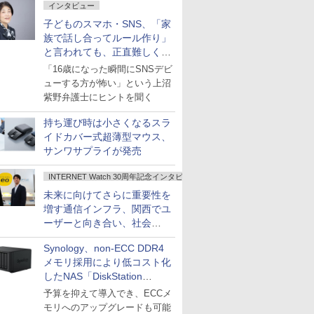
インタビュー
子どものスマホ・SNS、「家
族で話し合ってルール作り」
と言われても、正直難しくな
いですか？
「16歳になった瞬間にSNSデビ
ューする方が怖い」という上沼
紫野弁護士にヒントを聞く
持ち運び時は小さくなるスラ
イドカバー式超薄型マウス、
サンワサプライが発売
INTERNET Watch 30周年記念インタビュー
未来に向けてさらに重要性を
増す通信インフラ、関西でユ
ーザーと向き合い、社会
の“あたらしい”を起動し続け
Synology、non-ECC DDR4
る～オプテージ
メモリ採用により低コスト化
したNAS「DiskStation
neo+」シリーズ
予算を抑えて導入でき、ECCメ
モリへのアップグレードも可能