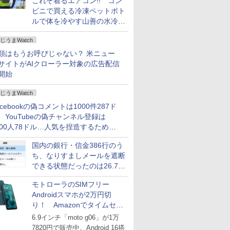
これぞ着るエアコン!! コン
ビニで買える冷凍ペットボト
ルで体を冷やす山善の水冷ベ
ストがロードバイクにちょう
じうまWatch
どいい【ぼっち・ざ・ろー
ど！その14】
類はもうお呼びじゃない？ 米ニュー
サイトがAIクローラー対象の広告配信
開始
じうまWatch
acebookの偽コメントは1000件287ド
、YouTubeの偽チャンネル登録は
000人78ドル…人気を捏造するための
格リストが公開中
国内の銀行・信金386行のう
ち、なりすましメールを遮断
できる状態だったのは26.7％
にとどまる～GMOブランド
モトローラのSIMフリー
セキュリティ調査
Androidスマホが2万円切
り！ Amazonでタイムセー
ル
6.9インチ「moto g06」が1万
7820円で販売中。Android 16搭