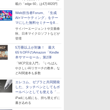
載の「edge 60」は4万4820円
Web担当者Forum、「生成
AI×マーケティング」をテー
マにした無料セミナーを8月
27日にオンライン開催
サイバーエージェントや文藝春
秋、日本マイクロソフトなどが
登壇
5万冊以上が対象！ 最大
65％OFFのAmazon「Kindle
本サマーセール」第2弾
「MCP完全入門」「いちばん
やさしいAIリサーチの教本」な
どAI関連本も多数
エレコム、ゼブラと共同開発
した、タッチペンとしてもボ
ールペンとしても使える「ス
タイラスツーウェイ」発売
iPadにも紙にも、持ち替えずに
書き込める