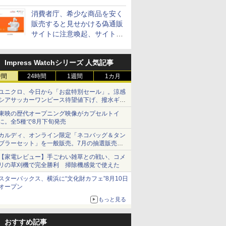
消費者庁、希少な商品を安く
販売すると見せかける偽通販
サイトに注意喚起、サイト名
とドメイン名を公表
Impress Watchシリーズ 人気記事
時間
24時間
1週間
1カ月
ユニクロ、今日から「お盆特別セール」。涼感
シアサッカーワンピース待望値下げ、撥水ギア
ショーツは1990円に
東映の歴代オープニング映像がカプセルトイ
に。全5種で8月下旬発売
カルディ、オンライン限定「ネコバッグ＆タン
ブラーセット」を一般販売。7月の抽選販売の
当選無効分
【家電レビュー】手ごわい雑草との戦い、コメ
リの草刈機で完全勝利 掃除機感覚で使えた
スターバックス、横浜に“文化財カフェ”8月10日
オープン
もっと見る
おすすめ記事