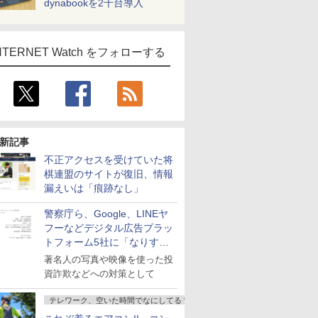
dynabookを2千台導入
NTERNET Watch をフォローする
新記事
不正アクセスを受けていた将
棋連盟のサイトが復旧、情報
漏えいは「痕跡なし」
警察庁ら、Google、LINEヤ
フーなどデジタル広告プラッ
トフォーム5社に「なりすま
し詐欺広告」対策強化を要請
著名人の写真や映像を使った投
資詐欺などへの対策として
テレワーク、空いた時間でなにしてる？