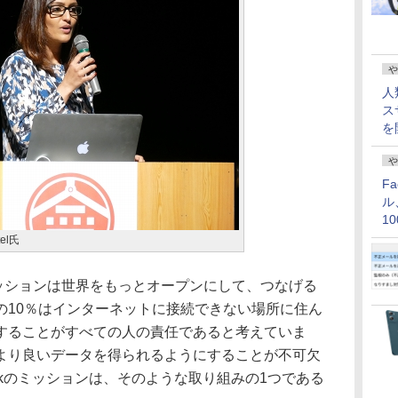
や
人
ス
を
や
F
ル
1
価
tel氏
kのミッションは世界をもっとオープンにして、つなげる
の10％はインターネットに接続できない場所に住ん
することがすべての人の責任であると考えていま
より良いデータを得られるようにすることが不可欠
ookのミッションは、そのような取り組みの1つである