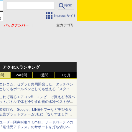
Impress サイト
全カテゴリ
バックナンバー
アクセスランキング
時間
24時間
1週間
1カ月
エレコム、ゼブラと共同開発した、タッチペン
としてもボールペンとしても使える「スタイラ
スツーウェイ」発売 iPadにも紙にも、持ち替
これぞ着るエアコン!! コンビニで買える冷凍ペ
えずに書き込める
ットボトルで体を冷やす山善の水冷ベストがロ
ードバイクにちょうどいい【ぼっち・ざ・ろー
警察庁ら、Google、LINEヤフーなどデジタル
ど！その14】【空いた時間でなにしてる？】
広告プラットフォーム5社に「なりすまし詐欺
広告」対策強化を要請 著名人の写真や映像を
ユーザー阿鼻叫喚？ Gmail、サードパーティの
使った投資詐欺などへの対策として
「送信元アドレス」のサポートを打ち切りへ
【やじうまWatch】