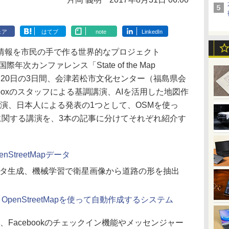
ェア
はてブ
note
LinkedIn
報を市民の手で作る世界的なプロジェクト
国際年次カンファレンス「State of the Map
月18～20日の3日間、会津若松市文化センター（福島県会
boxのスタッフによる基調講演、AIを活用した地図作
る講演、日本人による発表の1つとして、OSMを使っ
に関する講演を、3本の記事に分けてそれぞれ紹介す
treetMapデータ
図データ生成、機械学習で衛星画像から道路の形を抽出
penStreetMapを使って自動作成するシステム
atel氏は、Facebookのチェックイン機能やメッセンジャー