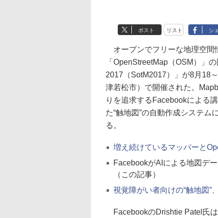
ポスト
リスト
シ
オープンでフリーな地理空間情
「OpenStreetMap（OSM）」の
2017（SotM2017）」が8
津若松市）で開催された。Map
りを追求するFacebookによ
た“触地図”の自動作成システム
る。
増え続けているマッパーとOpenS
FacebookがAIによる地
（この記事）
視覚障がい者向けの“触地図”、O
FacebookのDrishtie P