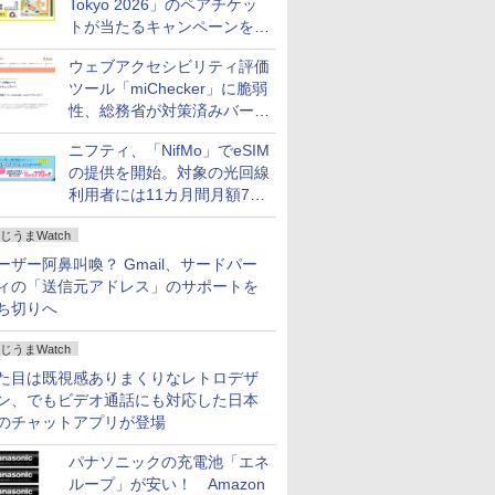
Tokyo 2026」のペアチケッ
トが当たるキャンペーンをX
で実施。8月16日まで
ウェブアクセシビリティ評価
ツール「miChecker」に脆弱
性、総務省が対策済みバージ
ョンへの更新を呼び掛け
ニフティ、「NifMo」でeSIM
の提供を開始。対象の光回線
利用者には11カ月間月額770
円割引のキャンペーン
じうまWatch
ーザー阿鼻叫喚？ Gmail、サードパー
ィの「送信元アドレス」のサポートを
ち切りへ
じうまWatch
た目は既視感ありまくりなレトロデザ
ン、でもビデオ通話にも対応した日本
のチャットアプリが登場
パナソニックの充電池「エネ
ループ」が安い！ Amazon