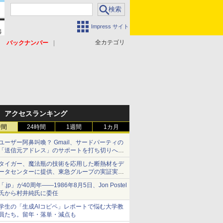
Impress サイト
全カテゴリ
バックナンバー
アクセスランキング
時間
24時間
1週間
1カ月
ユーザー阿鼻叫喚？ Gmail、サードパーティの
「送信元アドレス」のサポートを打ち切りへ
【やじうまWatch】
タイガー、魔法瓶の技術を応用した断熱材をデ
ータセンターに提供、東急グループの実証実験
で 「ステンレス密封真空断熱パネル TIVIP」
「.jp」が40周年――1986年8月5日、Jon Postel
氏から村井純氏に委任
学生の「生成AIコピペ」レポートで悩む大学教
員たち。留年・落単・減点も