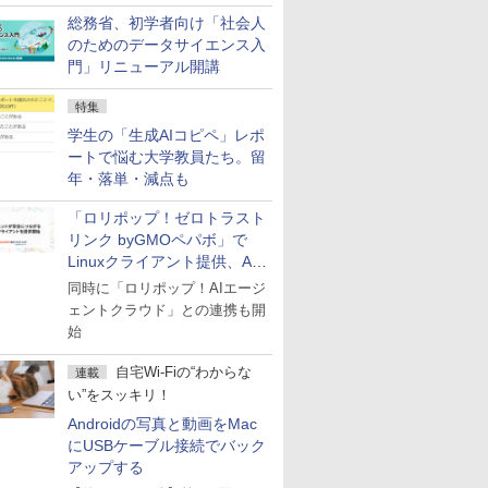
総務省、初学者向け「社会人
のためのデータサイエンス入
門」リニューアル開講
特集
学生の「生成AIコピペ」レポ
ートで悩む大学教員たち。留
年・落単・減点も
「ロリポップ！ゼロトラスト
リンク byGMOペパボ」で
Linuxクライアント提供、AI
エージェントの接続が容易に
同時に「ロリポップ！AIエージ
ェントクラウド」との連携も開
始
自宅Wi-Fiの“わからな
連載
い”をスッキリ！
Androidの写真と動画をMac
にUSBケーブル接続でバック
アップする