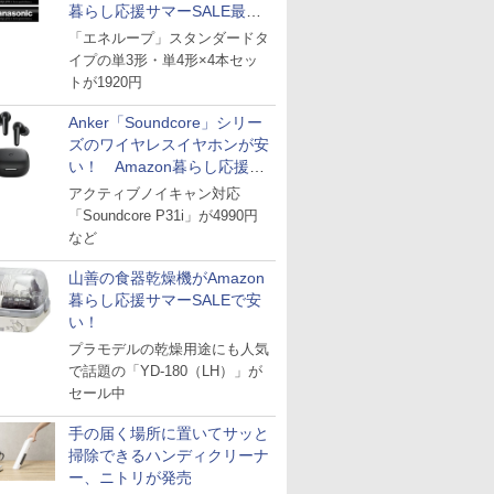
暮らし応援サマーSALE最終
日
「エネループ」スタンダードタ
イプの単3形・単4形×4本セッ
トが1920円
Anker「Soundcore」シリー
ズのワイヤレスイヤホンが安
い！ Amazon暮らし応援サ
マーSALE
アクティブノイキャン対応
「Soundcore P31i」が4990円
など
山善の食器乾燥機がAmazon
暮らし応援サマーSALEで安
い！
プラモデルの乾燥用途にも人気
で話題の「YD-180（LH）」が
セール中
手の届く場所に置いてサッと
掃除できるハンディクリーナ
ー、ニトリが発売