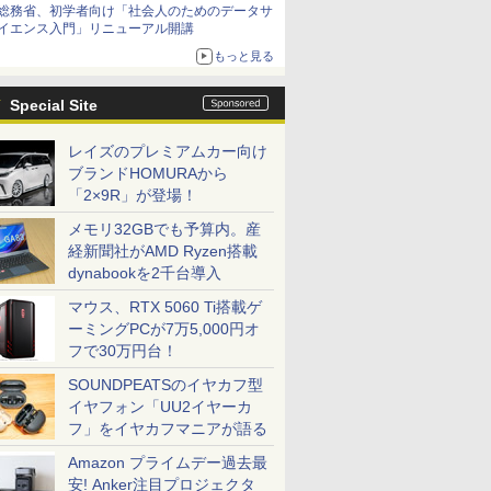
総務省、初学者向け「社会人のためのデータサ
イエンス入門」リニューアル開講
もっと見る
Special Site
レイズのプレミアムカー向け
ブランドHOMURAから
「2×9R」が登場！
メモリ32GBでも予算内。産
経新聞社がAMD Ryzen搭載
dynabookを2千台導入
マウス、RTX 5060 Ti搭載ゲ
ーミングPCが7万5,000円オ
フで30万円台！
SOUNDPEATSのイヤカフ型
イヤフォン「UU2イヤーカ
フ」をイヤカフマニアが語る
Amazon プライムデー過去最
安! Anker注目プロジェクタ