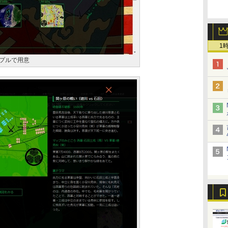
1
プルで用意