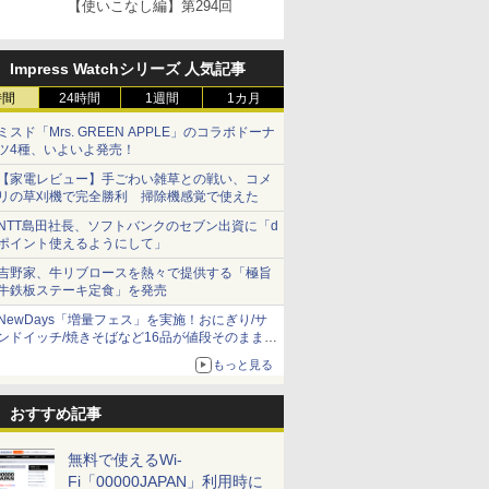
【使いこなし編】第294回
Impress Watchシリーズ 人気記事
時間
24時間
1週間
1カ月
ミスド「Mrs. GREEN APPLE」のコラボドーナ
ツ4種、いよいよ発売！
【家電レビュー】手ごわい雑草との戦い、コメ
リの草刈機で完全勝利 掃除機感覚で使えた
NTT島田社長、ソフトバンクのセブン出資に「d
ポイント使えるようにして」
吉野家、牛リブロースを熱々で提供する「極旨
牛鉄板ステーキ定食」を発売
NewDays「増量フェス」を実施！おにぎり/サ
ンドイッチ/焼きそばなど16品が値段そのままで
ボリュームアップ
もっと見る
おすすめ記事
無料で使えるWi-
Fi「00000JAPAN」利用時に