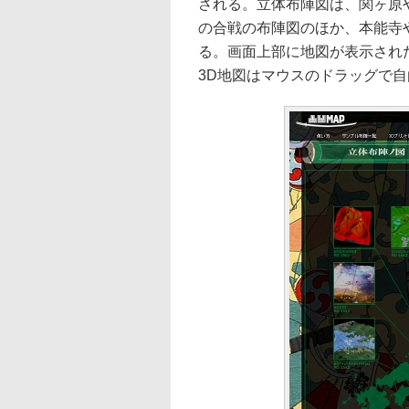
される。立体布陣図は、関ヶ原
の合戦の布陣図のほか、本能寺
る。画面上部に地図が表示され
3D地図はマウスのドラッグで