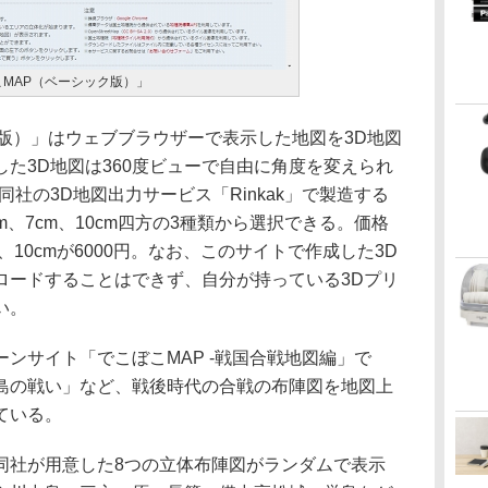
MAP（ベーシック版）」
版）」はウェブブラウザーで表示した地図を3D地図
た3D地図は360度ビューで自由に角度を変えられ
社の3D地図出力サービス「Rinkak」で製造する
、7cm、10cm四方の3種類から選択できる。価格
0円、10cmが6000円。なお、このサイトで作成した3D
ロードすることはできず、自分が持っている3Dプリ
い。
ンサイト「でこぼこMAP -戦国合戦地図編」で
島の戦い」など、戦後時代の合戦の布陣図を地図上
ている。
社が用意した8つの立体布陣図がランダムで表示