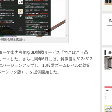
I
P -戦国合戦地図編-」
ンターで出力可能な3D地図サービス「でこぼこ（凸
最
ースした。さらに同年6月には、解像度を512×512
にバージョンアップし、13段階ズームレベルに対応
ベーシック版）」を提供開始した。