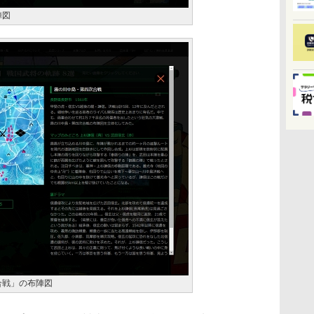
陣図
合戦」の布陣図