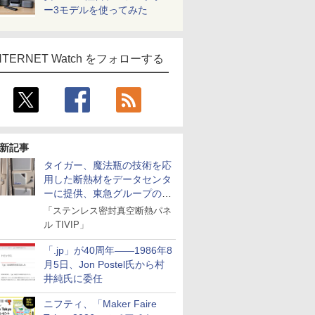
ー3モデルを使ってみた
NTERNET Watch をフォローする
新記事
タイガー、魔法瓶の技術を応
用した断熱材をデータセンタ
ーに提供、東急グループの実
証実験で
「ステンレス密封真空断熱パネ
ル TIVIP」
「.jp」が40周年――1986年8
月5日、Jon Postel氏から村
井純氏に委任
ニフティ、「Maker Faire