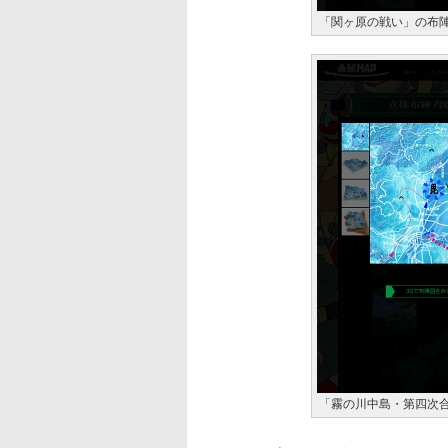
「関ヶ原の戦い」の布
「霧の川中島・第四次