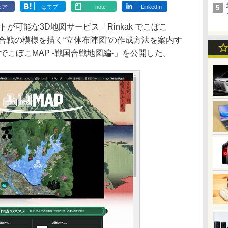
ェア
はてブ
note
LinkedIn
可能な3D地図サービス「Rinkak でこぼこ
合戦の模様を描く“立体布陣図”の作成方法を案内す
 でこぼこMAP -戦国合戦地図編-」を公開した。