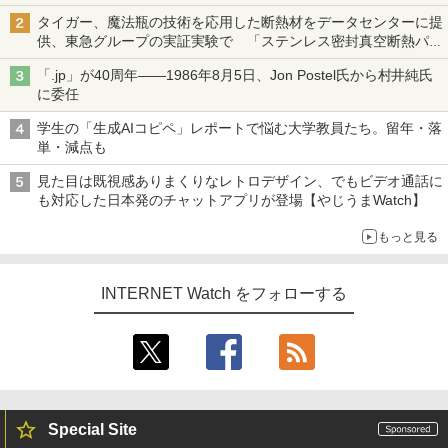
タイガー、魔法瓶の技術を応用した断熱材をデータセンターに提
供、東急グループの実証実験で 「ステンレス密封真空断熱パネ
ル TIVIP」
「.jp」が40周年――1986年8月5日、Jon Postel氏から村井純氏
に委任
学生の「生成AIコピペ」レポートで悩む大学教員たち。留年・落
単・減点も
見た目は既視感ありまくりなレトロデザイン、でもビデオ通話に
も対応した日本発のチャットアプリが登場【やじうまWatch】
もっと見る
INTERNET Watch をフォローする
Special Site