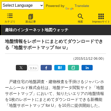
Powered by
Translate
INTERNET Watch
トピック
地図/位置情報
カテゴリ
過去記事
検索
Impressサイト
趣味のインターネット地図ウォッチ
地盤情報をレポートにまとめてダウンロードでき
る「地盤サポートマップ for U」
（2015/11/12 06:00）
リスト
戸建住宅の地盤調査・建物検査を手掛けるジャパンホ
ームシールド株式会社は、地盤データ閲覧サイト「地盤
サポートマップ」において、知りたいエリアの地盤情報
を1枚のレポートにまとめてダウンロードできる新機能
「地盤サポートマップ for U」を10月に提供開始した。