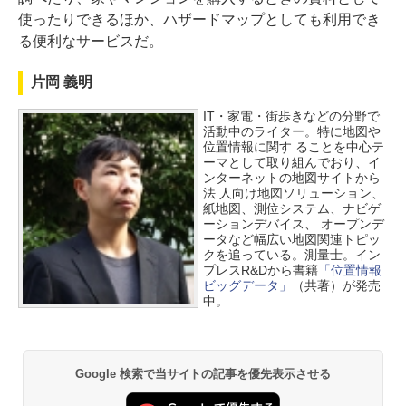
使ったりできるほか、ハザードマップとしても利用でき
る便利なサービスだ。
片岡 義明
IT・家電・街歩きなどの分野で
活動中のライター。特に地図や
位置情報に関す ることを中心テ
ーマとして取り組んでおり、イ
ンターネットの地図サイトから
法 人向け地図ソリューション、
紙地図、測位システム、ナビゲ
ーションデバイス、 オープンデ
ータなど幅広い地図関連トピッ
クを追っている。測量士。イン
プレスR&Dから書籍
「位置情報
ビッグデータ」
（共著）が発売
中。
Google 検索で当サイトの記事を優先表示させる