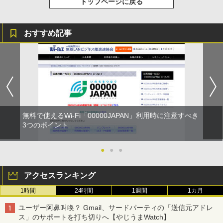
トップページに戻る
おすすめ記事
無料で使えるWi-Fi「00000JAPAN」利用時に注意すべき
3つのポイント
●
●
●
アクセスランキング
1時間
24時間
1週間
1カ月
ユーザー阿鼻叫喚？ Gmail、サードパーティの「送信元アドレ
ス」のサポートを打ち切りへ【やじうまWatch】