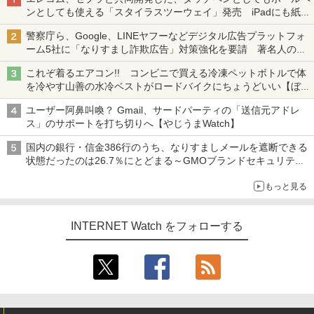
ンとしても使える「スタイラスツーウェイ」発売 iPadにも紙に
も、持ち替えずに書き込める
警察庁ら、Google、LINEヤフーなどデジタル広告プラットフォ
ーム5社に「なりすまし詐欺広告」対策強化を要請 著名人の写
真や映像を使った投資詐欺などへの対策として
これぞ着るエアコン!! コンビニで買える冷凍ペットボトルで体
を冷やす山善の水冷ベストがロードバイクにちょうどいい【ぼっ
ち・ざ・ろーど！その14】【空いた時間でなにしてる？】
ユーザー阿鼻叫喚？ Gmail、サードパーティの「送信元アドレ
ス」のサポートを打ち切りへ【やじうまWatch】
国内の銀行・信金386行のうち、なりすましメールを遮断できる
状態だったのは26.7％にとどまる～GMOブランドセキュリティ
調査
もっと見る
INTERNET Watch をフォローする