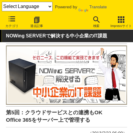
Powered by
Translate
INTERNET Watch
ハードウェア
ストレージ
カテゴリ
過去記事
検索
Impressサイト
NOWing SERVERで解決する中小企業のIT課題
第5回：クラウドサービスとの連携もOK
Office 365をサーバー上で管理する