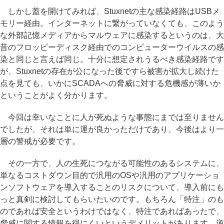
しかし蓋を開けてみれば、Stuxnetの主な感染経路はUSBメ
モリー経由。インターネットに繋がっていなくても、このよう
な外部記憶メディアからマルウェアに感染するというのは、大
昔のフロッピーディスク経由でのコンピューターウイルスの感
染と同じと言えば同じ。十分に想定されうるべき感染経路です
が、Stuxnetの存在が公になった後ですら被害が拡大し続けた
点を見ても、いかにSCADAへの脅威に対する危機感が薄いか
ということがよく分かります。
今回は幸いなことに人が死ぬような事態にまでは至りません
でしたが、それは単に運が良かっただけであり、今後はより一
層の警戒が必要です。
その一方で、人の生死につながる可能性のあるシステムに、
単なるコストダウン目的で汎用のOSや汎用のアプリケーショ
ンソフトウェアを導入することのリスクについて、導入前にも
っと真剣に検討してもらいたいのです。もちろん「特注」のも
のであれば安全というわけではなく、特注であればあったで、
脅威に関する情報を得にくいというデメリットがあります。逆