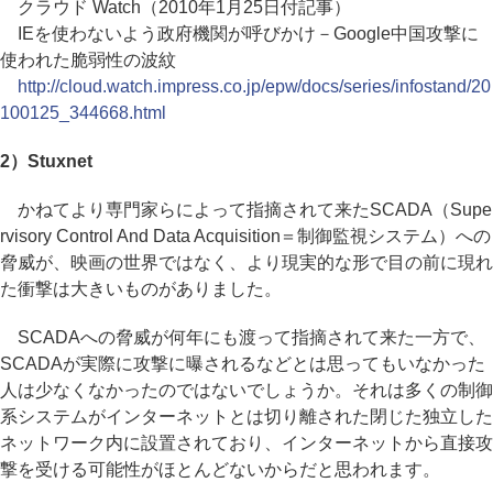
クラウド Watch（2010年1月25日付記事）
IEを使わないよう政府機関が呼びかけ－Google中国攻撃に
使われた脆弱性の波紋
http://cloud.watch.impress.co.jp/epw/docs/series/infostand/20
100125_344668.html
2）Stuxnet
かねてより専門家らによって指摘されて来たSCADA（Supe
rvisory Control And Data Acquisition＝制御監視システム）への
脅威が、映画の世界ではなく、より現実的な形で目の前に現れ
た衝撃は大きいものがありました。
SCADAへの脅威が何年にも渡って指摘されて来た一方で、
SCADAが実際に攻撃に曝されるなどとは思ってもいなかった
人は少なくなかったのではないでしょうか。それは多くの制御
系システムがインターネットとは切り離された閉じた独立した
ネットワーク内に設置されており、インターネットから直接攻
撃を受ける可能性がほとんどないからだと思われます。