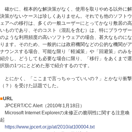
確かに、根本的な解決策がなく、使用を取りやめる以外に解
決策がないケースは珍しくありません。それでも他のソフトウ
ェアへの移行は、多くの一般ユーザーにとってかなり敷居の高
いものであり、そのコスト（混乱を含む）は、特にブラウザー
のような利用頻度の高いソフトウェアの場合、甚大なものにな
ります。そのため、一般的には政府機関などの公的な機関がア
ナウンスする場合、可能な限り「軽減策」や「回避策」のみを
紹介し、どうしても必要な場合に限り、「移行」をあくまで選
択肢の1つにとどめた形で紹介するのです。
とにかく、「ここまで言っちゃっていいの？」とかなり衝撃
（？）を受けた話題でした。
■
URL
JPCERT/CC Alert（2010年1月18日）
Microsoft Internet Explorerの未修正の脆弱性に関する注意喚
起
https://www.jpcert.or.jp/at/2010/at100004.txt