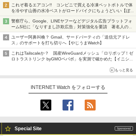
も、持ち替えずに書き込める
これぞ着るエアコン!! コンビニで買える冷凍ペットボトルで体
を冷やす山善の水冷ベストがロードバイクにちょうどいい【ぼっ
ち・ざ・ろーど！その14】【空いた時間でなにしてる？】
警察庁ら、Google、LINEヤフーなどデジタル広告プラットフォ
ーム5社に「なりすまし詐欺広告」対策強化を要請 著名人の写
真や映像を使った投資詐欺などへの対策として
ユーザー阿鼻叫喚？ Gmail、サードパーティの「送信元アドレ
ス」のサポートを打ち切りへ【やじうまWatch】
これはTailscaleか？ 国産WireGuardメッシュ「ロリポップ！ゼ
ロトラストリンク byGMOペパボ」を実測で確かめた【イニシャ
ルB】
もっと見る
INTERNET Watch をフォローする
Special Site