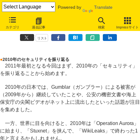
Powered by
Translate
海の向こうの“セキュリティ”
カテゴリ
過去記事
検索
Impressサイト
第52回：2010年のセキュリティを振り返る／2011年の展望
リスト
●
2010年のセキュリティを振り返る
2011年最初となる今回はまず、2010年の「セキュリティ」
を振り返ることから始めます。
2010年の日本では、Gumblar（ガンブラー）による被害が
（2009年から）継続していたことや、公安の機密文書や海上
保安庁の尖閣ビデオがネット上に流出したといった話題が注目
を集めました。
一方、世界に目を向けると、2010年は「Operation Aurora」
に始まり、「Stuxnet」を挟んで、「WikiLeaks」で終わった1
年と言えるかもしれません。