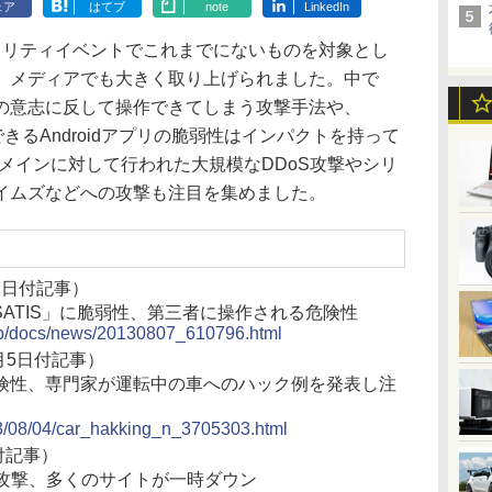
ェア
はてブ
note
LinkedIn
リティイベントでこれまでにないものを対象とし
、メディアでも大きく取り上げられました。中で
の意志に反して操作できてしまう攻撃手法や、
作できるAndroidアプリの脆弱性はインパクトを持って
ドメインに対して行われた大規模なDDoS攻撃やシリ
イムズなどへの攻撃も注目を集めました。
8月7日付記事）
 SATIS」に脆弱性、第三者に操作される危険性
o.jp/docs/news/20130807_610796.html
月5日付記事）
険性、専門家が運転中の車へのハック例を発表し注
013/08/04/car_hakking_n_3705303.html
日付記事）
oS攻撃、多くのサイトが一時ダウン