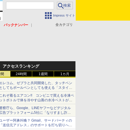
Impress サイト
全カテゴリ
バックナンバー
アクセスランキング
時間
24時間
1週間
1カ月
エレコム、ゼブラと共同開発した、タッチペン
としてもボールペンとしても使える「スタイラ
スツーウェイ」発売 iPadにも紙にも、持ち替
これぞ着るエアコン!! コンビニで買える冷凍ペ
えずに書き込める
ットボトルで体を冷やす山善の水冷ベストがロ
ードバイクにちょうどいい【ぼっち・ざ・ろー
警察庁ら、Google、LINEヤフーなどデジタル
ど！その14】【空いた時間でなにしてる？】
広告プラットフォーム5社に「なりすまし詐欺
広告」対策強化を要請 著名人の写真や映像を
ユーザー阿鼻叫喚？ Gmail、サードパーティの
使った投資詐欺などへの対策として
「送信元アドレス」のサポートを打ち切りへ
【やじうまWatch】