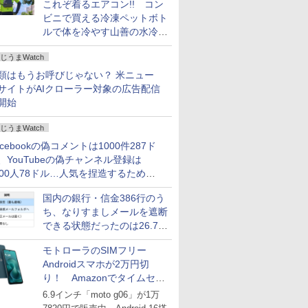
これぞ着るエアコン!! コン
ビニで買える冷凍ペットボト
ルで体を冷やす山善の水冷ベ
ストがロードバイクにちょう
じうまWatch
どいい【ぼっち・ざ・ろー
ど！その14】
類はもうお呼びじゃない？ 米ニュー
サイトがAIクローラー対象の広告配信
開始
じうまWatch
acebookの偽コメントは1000件287ド
、YouTubeの偽チャンネル登録は
000人78ドル…人気を捏造するための
格リストが公開中
国内の銀行・信金386行のう
ち、なりすましメールを遮断
できる状態だったのは26.7％
にとどまる～GMOブランド
モトローラのSIMフリー
セキュリティ調査
Androidスマホが2万円切
り！ Amazonでタイムセー
ル
6.9インチ「moto g06」が1万