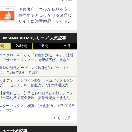
消費者庁、希少な商品を安く
販売すると見せかける偽通販
サイトに注意喚起、サイト名
とドメイン名を公表
Impress Watchシリーズ 人気記事
時間
24時間
1週間
1カ月
ユニクロ、今日から「お盆特別セール」。涼感
シアサッカーワンピース待望値下げ、撥水ギア
ショーツは1990円に
東映の歴代オープニング映像がカプセルトイ
に。全5種で8月下旬発売
カルディ、オンライン限定「ネコバッグ＆タン
ブラーセット」を一般販売。7月の抽選販売の
当選無効分
【家電レビュー】手ごわい雑草との戦い、コメ
リの草刈機で完全勝利 掃除機感覚で使えた
スターバックス、横浜に“文化財カフェ”8月10日
オープン
もっと見る
おすすめ記事