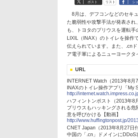
ポスト
リスト
シ
8月は、デフコンなどのセキュ
た脆弱性や攻撃手法が発表され
も、トヨタのプリウスを運転手
LIXIL（INAX）のトイレを操
伝えられています。また、.cn
ア電子軍によるニューヨークタ
URL
INTERNET Watch（2013年
INAXのトイレ操作アプリ「My
http://internet.watch.impress.c
ハフィントンポスト（2013年8
プリウスもハッキングされる危
意を呼びかける【動画】
http://www.huffingtonpost.jp/2
CNET Japan（2013年8月27
中国の「.cn」ドメインにDD