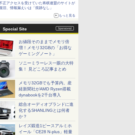
不正アクセスを受けていた将棋連盟のサイトが
復旧、情報漏えいは「痕跡なし」
もっと見る
Special Site
お値段そのままでメモリ倍
増！メモリ32GBの「お得な
ゲーミングノート」
ソニーミラーレス一眼の大特
集！ 見どころ記事まとめ
メモリ32GBでも予算内。産
経新聞社がAMD Ryzen搭載
dynabookを2千台導入
総合オーディオブランドに進
化するSHANLINGとは何者
か？
レイズ鍛造1ピースアルミホ
イール「CE28 N-plus」軽量