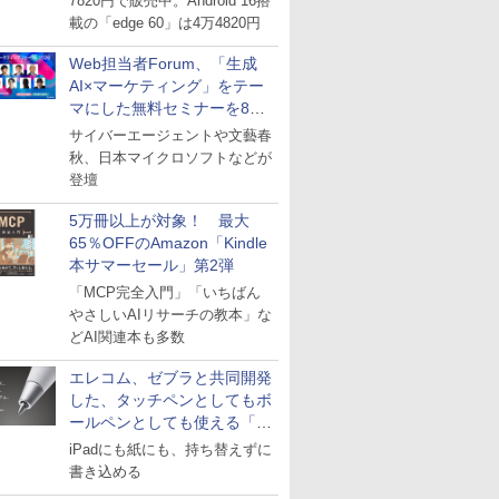
7820円で販売中。Android 16搭
載の「edge 60」は4万4820円
Web担当者Forum、「生成
AI×マーケティング」をテー
マにした無料セミナーを8月
27日にオンライン開催
サイバーエージェントや文藝春
秋、日本マイクロソフトなどが
登壇
5万冊以上が対象！ 最大
65％OFFのAmazon「Kindle
本サマーセール」第2弾
「MCP完全入門」「いちばん
やさしいAIリサーチの教本」な
どAI関連本も多数
エレコム、ゼブラと共同開発
した、タッチペンとしてもボ
ールペンとしても使える「ス
タイラスツーウェイ」発売
iPadにも紙にも、持ち替えずに
書き込める