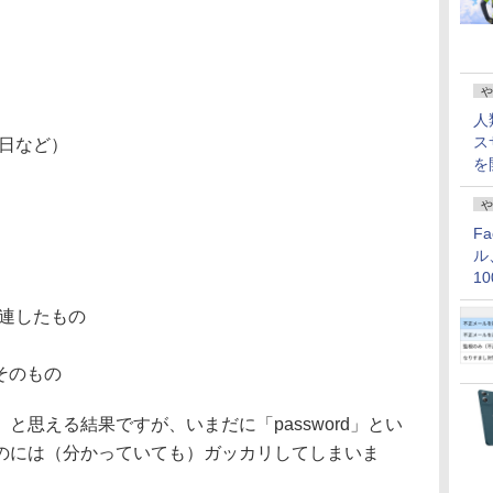
や
人
ス
念日など）
を
や
F
ル
1
価
関連したもの
語そのもの
思える結果ですが、いまだに「password」とい
のには（分かっていても）ガッカリしてしまいま