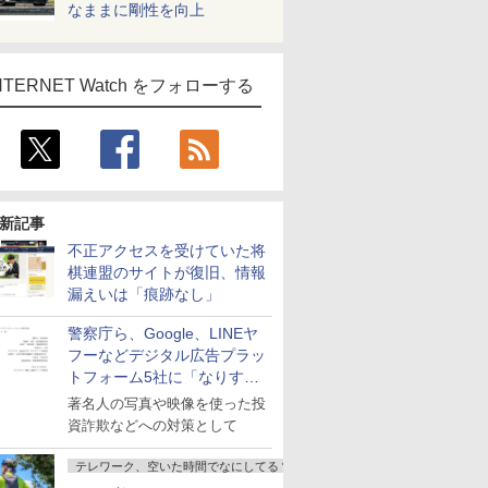
なままに剛性を向上
NTERNET Watch をフォローする
新記事
不正アクセスを受けていた将
棋連盟のサイトが復旧、情報
漏えいは「痕跡なし」
警察庁ら、Google、LINEヤ
フーなどデジタル広告プラッ
トフォーム5社に「なりすま
し詐欺広告」対策強化を要請
著名人の写真や映像を使った投
資詐欺などへの対策として
テレワーク、空いた時間でなにしてる？