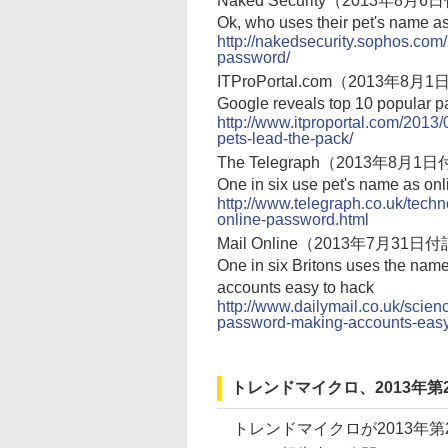
Naked Security（2013年8月
Ok, who uses their pet's name a
http://nakedsecurity.sophos.com
password/
ITProPortal.com（2013年8
Google reveals top 10 popular p
http://www.itproportal.com/2013
pets-lead-the-pack/
The Telegraph（2013年8月
One in six use pet's name as on
http://www.telegraph.co.uk/tec
online-password.html
Mail Online（2013年7月31日
One in six Britons uses the nam
accounts easy to hack
http://www.dailymail.co.uk/scie
password-making-accounts-easy
トレンドマイクロ、2013年
トレンドマイクロが2013年