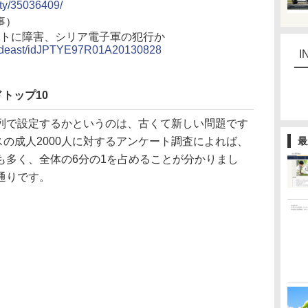
ety/35036409/
事）
イトに障害、シリア電子軍の犯行か
jp_mideast/idJPTYE97R01A20130828
I
トップ10
で設定するかというのは、古くて新しい問題です
ギリスの成人2000人に対するアンケート調査によれば、
最
も多く、全体の6分の1を占めることが分かりまし
通りです。