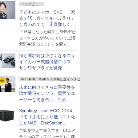
インタビュー
子どものスマホ・SNS、「家
族で話し合ってルール作り」
と言われても、正直難しくな
いですか？
「16歳になった瞬間にSNSデビ
ューする方が怖い」という上沼
紫野弁護士にヒントを聞く
持ち運び時は小さくなるスラ
イドカバー式超薄型マウス、
サンワサプライが発売
INTERNET Watch 30周年記念インタビュー
未来に向けてさらに重要性を
増す通信インフラ、関西でユ
ーザーと向き合い、社会
の“あたらしい”を起動し続け
Synology、non-ECC DDR4
る～オプテージ
メモリ採用により低コスト化
したNAS「DiskStation
neo+」シリーズ
予算を抑えて導入でき、ECCメ
モリへのアップグレードも可能