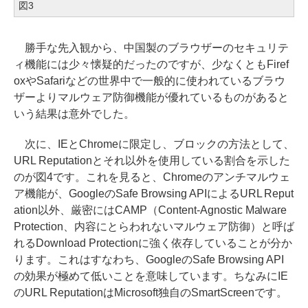
図3
勝手な先入観から、中国製のブラウザーのセキュリテ
ィ機能には少々懐疑的だったのですが、少なくともFiref
oxやSafariなどの世界中で一般的に使われているブラウ
ザーよりマルウェア防御機能が優れているものがあると
いう結果は意外でした。
次に、IEとChromeに限定し、ブロックの方法として、
URL Reputationとそれ以外を使用している割合を示した
のが図4です。これを見ると、Chromeのアンチマルウェ
ア機能が、GoogleのSafe Browsing APIによるURL Reput
ation以外、厳密にはCAMP（Content-Agnostic Malware
Protection、内容にとらわれないマルウェア防御）と呼ば
れるDownload Protectionに強く依存していることが分か
ります。これはすなわち、GoogleのSafe Browsing API
の効果が極めて低いことを意味しています。ちなみにIE
のURL ReputationはMicrosoft独自のSmartScreenです。