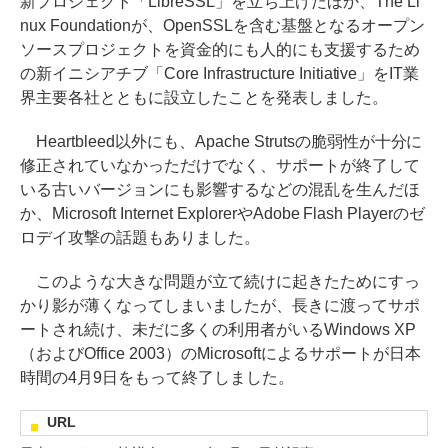
新プロジェクト「LibreSSL」を立ち上げたほか、The Li
nux Foundationが、OpenSSLを含む基盤となるオープン
ソースプロジェクトを資金的にも人的にも支援するため
の新イニシアチブ「Core Infrastructure Initiative」をIT業
界主要各社とともに設立したことを発表しました。
Heartbleed以外にも、Apache Strutsの脆弱性が十分に
修正されていなかっただけでなく、サポートが終了して
いる古いバージョンにも影響するなどの混乱を生んだほ
か、Microsoft Internet ExplorerやAdobe Flash Playerのゼ
ロデイ攻撃の話題もありました。
このような大きな問題が立て続けに起きたためにすっ
かり影が薄くなってしまいましたが、長きに渡ってサポ
ートされ続け、未だに多くの利用者がいるWindows XP
（およびOffice 2003）のMicrosoftによるサポートが日本
時間の4月9日をもって終了しました。
URL