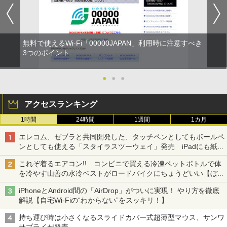
無料で使えるWi-Fi「00000JAPAN」利用時に注意すべき
3つのポイント
●
●
●
アクセスランキング
1時間
24時間
1週間
1カ月
エレコム、ゼブラと共同開発した、タッチペンとしてもボールペ
ンとしても使える「スタイラスツーウェイ」発売 iPadにも紙に
も、持ち替えずに書き込める
これぞ着るエアコン!! コンビニで買える冷凍ペットボトルで体
を冷やす山善の水冷ベストがロードバイクにちょうどいい【ぼっ
ち・ざ・ろーど！その14】【空いた時間でなにしてる？】
iPhoneとAndroid間の「AirDrop」がついに実現！ やり方を徹底
解説【自宅Wi-Fiの“わからない”をスッキリ！】
持ち運び時は小さくなるスライドカバー式超薄型マウス、サンワ
サプライが発売