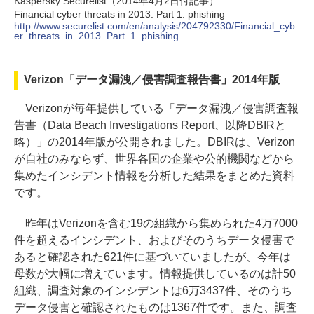
Kaspersky Securelist（2014年4月2日付記事）
Financial cyber threats in 2013. Part 1: phishing
http://www.securelist.com/en/analysis/204792330/Financial_cyb
er_threats_in_2013_Part_1_phishing
Verizon「データ漏洩／侵害調査報告書」2014年版
Verizonが毎年提供している「データ漏洩／侵害調査報
告書（Data Beach Investigations Report、以降DBIRと
略）」の2014年版が公開されました。DBIRは、Verizon
が自社のみならず、世界各国の企業や公的機関などから
集めたインシデント情報を分析した結果をまとめた資料
です。
昨年はVerizonを含む19の組織から集められた4万7000
件を超えるインシデント、およびそのうちデータ侵害で
あると確認された621件に基づいていましたが、今年は
母数が大幅に増えています。情報提供しているのは計50
組織、調査対象のインシデントは6万3437件、そのうち
データ侵害と確認されたものは1367件です。また、調査