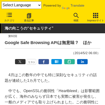
Powered by
Translate
INTERNET Watch
トピック
セキュリティ
その他
カテゴリ
過去記事
検索
Impressサイト
海の向こうの“セキュリティ”
第92回
Google Safe Browsing APIは無意味？ ほか
（2014/5/2 06:00）
リスト
4月はこの数年の中でも特に深刻なセキュリティの話
題が連続した1カ月でした。
中でも、OpenSSLの脆弱性「Heartbleed」は影響範囲
が広く、海外のみならず日本でも実際に被害が発生し、
一般のメディアでも取り上げられました。この脆弱性に