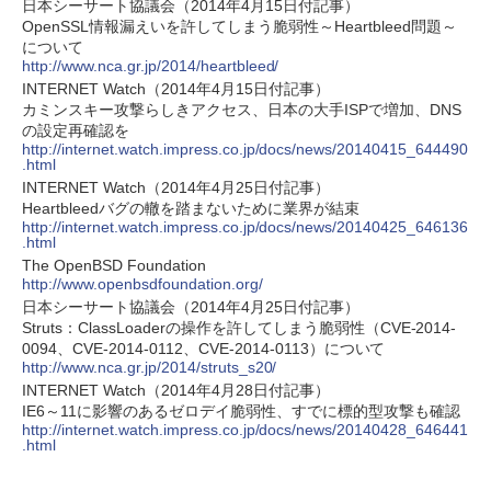
日本シーサート協議会（2014年4月15日付記事）
OpenSSL情報漏えいを許してしまう脆弱性～Heartbleed問題～
について
http://www.nca.gr.jp/2014/heartbleed/
INTERNET Watch（2014年4月15日付記事）
カミンスキー攻撃らしきアクセス、日本の大手ISPで増加、DNS
の設定再確認を
http://internet.watch.impress.co.jp/docs/news/20140415_644490
.html
INTERNET Watch（2014年4月25日付記事）
Heartbleedバグの轍を踏まないために業界が結束
http://internet.watch.impress.co.jp/docs/news/20140425_646136
.html
The OpenBSD Foundation
http://www.openbsdfoundation.org/
日本シーサート協議会（2014年4月25日付記事）
Struts：ClassLoaderの操作を許してしまう脆弱性（CVE-2014-
0094、CVE-2014-0112、CVE-2014-0113）について
http://www.nca.gr.jp/2014/struts_s20/
INTERNET Watch（2014年4月28日付記事）
IE6～11に影響のあるゼロデイ脆弱性、すでに標的型攻撃も確認
http://internet.watch.impress.co.jp/docs/news/20140428_646441
.html