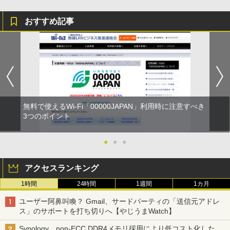
おすすめ記事
無料で使えるWi-Fi「00000JAPAN」利用時に注意すべき
3つのポイント
●
●
●
アクセスランキング
1時間
24時間
1週間
1カ月
ユーザー阿鼻叫喚？ Gmail、サードパーティの「送信元アドレ
ス」のサポートを打ち切りへ【やじうまWatch】
Synology、non-ECC DDR4メモリ採用により低コスト化した