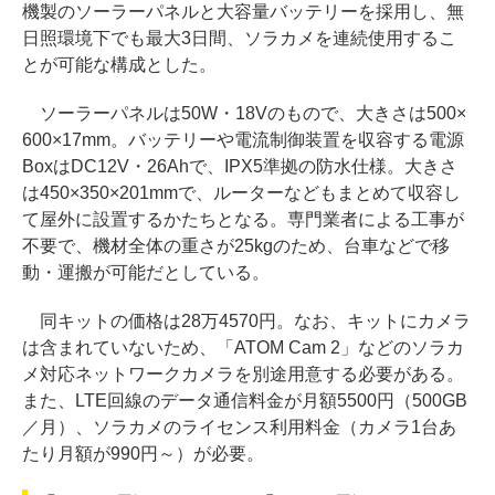
機製のソーラーパネルと大容量バッテリーを採用し、無
日照環境下でも最大3日間、ソラカメを連続使用するこ
とが可能な構成とした。
ソーラーパネルは50W・18Vのもので、大きさは500×
600×17mm。バッテリーや電流制御装置を収容する電源
BoxはDC12V・26Ahで、IPX5準拠の防水仕様。大きさ
は450×350×201mmで、ルーターなどもまとめて収容し
て屋外に設置するかたちとなる。専門業者による工事が
不要で、機材全体の重さが25kgのため、台車などで移
動・運搬が可能だとしている。
同キットの価格は28万4570円。なお、キットにカメラ
は含まれていないため、「ATOM Cam 2」などのソラカ
メ対応ネットワークカメラを別途用意する必要がある。
また、LTE回線のデータ通信料金が月額5500円（500GB
／月）、ソラカメのライセンス利用料金（カメラ1台あ
たり月額が990円～）が必要。