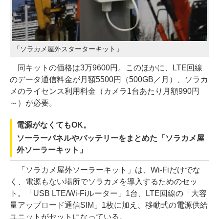
「ソラカメ屋外スターターキット」
同キットの価格は3万9600円。このほかに、LTE回線
のデータ通信料金が月額5500円（500GB／月）、ソラカ
メのライセンス利用料金（カメラ1台あたり月額990円
～）が必要。
電源がなくてもOK。
ソーラーパネルやバッテリーをまとめた「ソラカメ屋
外ソーラーキット」
「ソラカメ屋外ソーラーキット」は、Wi-Fiだけでな
く、電源もない場所でソラカメを導入するためのセッ
ト。「USB LTE/Wi-Fiルーター」1台、LTE回線の「大容
量アップロード通信SIM」1枚に加え、移動式の電源供給
ユニットがセットになっている。