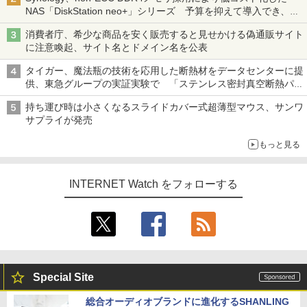
NAS「DiskStation neo+」シリーズ 予算を抑えて導入でき、
ECCメモリへのアップグレードも可能
消費者庁、希少な商品を安く販売すると見せかける偽通販サイト
に注意喚起、サイト名とドメイン名を公表
タイガー、魔法瓶の技術を応用した断熱材をデータセンターに提
供、東急グループの実証実験で 「ステンレス密封真空断熱パネ
ル TIVIP」
持ち運び時は小さくなるスライドカバー式超薄型マウス、サンワ
サプライが発売
もっと見る
INTERNET Watch をフォローする
Special Site
総合オーディオブランドに進化するSHANLING