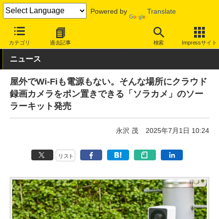
Powered by
Translate
INTERNET Watch
トピック
IoT
カテゴリ
過去記事
検索
Impressサイト
ニュース
屋外でWi-Fiも電源もない。そんな場所にクラウド
録画カメラをポン置きできる「ソラカメ」のソー
ラーキット発売
永沢 茂
2025年7月1日 10:24
リスト