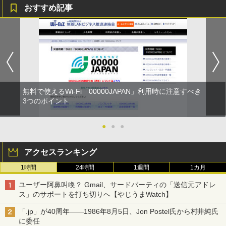
おすすめ記事
無料で使えるWi-Fi「00000JAPAN」利用時に注意すべき
3つのポイント
●
●
●
アクセスランキング
1時間
24時間
1週間
1カ月
ユーザー阿鼻叫喚？ Gmail、サードパーティの「送信元アドレ
ス」のサポートを打ち切りへ【やじうまWatch】
「.jp」が40周年――1986年8月5日、Jon Postel氏から村井純氏
に委任