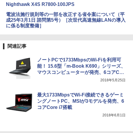
Nighthawk X4S R7800-100JPS
電波法施行規則等の一部を改正する省令案について（平
成25年3月1日 諮問第5号）［次世代高速無線LANの導入
に係る制度整備］
関連記事
ノートPCで1733MbpsのWi-Fiを利用可
能！ 15.6型「m-Book K690」シリーズ、
マウスコンピューターが発売、6コアCor
e-i7搭載
2018年5月25日
最大1733MbpsでWi-Fi接続できるゲーミ
ングノートPC、MSIが3モデルを発売、6
コアCore i7搭載
2018年6月1日