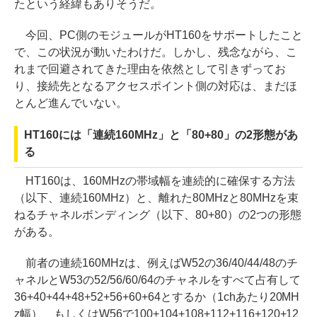
たという経緯もありそうだ。
今回、PC側のモジュールがHT160をサポートしたこと
で、この状況が動いたわけだ。しかし、残念ながら、こ
れまで回避されてきた理由を依然として引きずってお
り、接続先となるアクセスポイント側の対応は、まだほ
とんど進んでいない。
HT160には「連続160MHz」と「80+80」の2形態があ
る
HT160は、160MHzの帯域幅を連続的に確保する方法
（以下、連続160MHz）と、離れた80MHzと80MHzを束
ねるチャネルボンディング（以下、80+80）の2つの形態
がある。
前者の連続160MHzは、例えばW52の36/40/44/48のチ
ャネルとW53の52/56/60/64のチャネルをすべて占有して
36+40+44+48+52+56+60+64とするか（1chあたり20MH
z幅）、もしくはW56で100+104+108+112+116+120+12