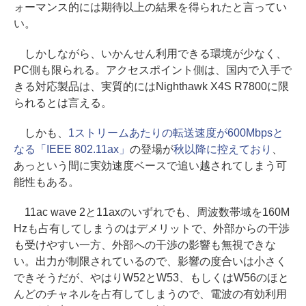
ォーマンス的には期待以上の結果を得られたと言ってい
い。
しかしながら、いかんせん利用できる環境が少なく、
PC側も限られる。アクセスポイント側は、国内で入手で
きる対応製品は、実質的にはNighthawk X4S R7800に限
られるとは言える。
しかも、
1ストリームあたりの転送速度が600Mbpsと
なる「IEEE 802.11ax」
の登場が
秋以降に控えており
、
あっという間に実効速度ベースで追い越されてしまう可
能性もある。
11ac wave 2と11axのいずれでも、周波数帯域を160M
Hzも占有してしまうのはデメリットで、外部からの干渉
も受けやすい一方、外部への干渉の影響も無視できな
い。出力が制限されているので、影響の度合いは小さく
できそうだが、やはりW52とW53、もしくはW56のほと
んどのチャネルを占有してしまうので、電波の有効利用