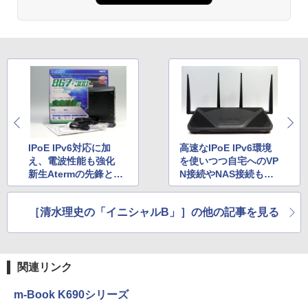
IPoE IPv6対応に加
高速なIPoE IPv6環境
え、電波性能も強化
を使いつつ自宅へのVP
新生Atermの先鋒とし
N接続やNAS接続もあ
て登場した売れ筋モデ
きらめない！
ル「Aterm WG1200H
［清水理史の「イニシャルB」］の他の記事を見る
P3」
関連リンク
m-Book K690シリーズ