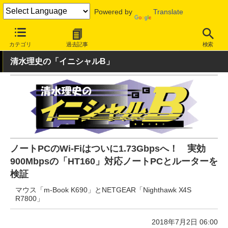
Powered by
Translate
INTERNET Watch
ハードウェア
デバイス
PC
カテゴリ
過去記事
検索
清水理史の「イニシャルB」
ノートPCのWi-Fiはついに1.73Gbpsへ！ 実効
900Mbpsの「HT160」対応ノートPCとルーターを
検証
マウス「m-Book K690」とNETGEAR「Nighthawk X4S
R7800」
2018年7月2日 06:00