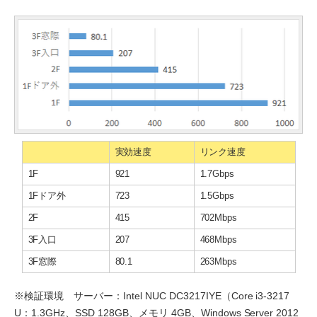
実効速度
リンク速度
1F
921
1.7Gbps
1Fドア外
723
1.5Gbps
2F
415
702Mbps
3F入口
207
468Mbps
3F窓際
80.1
263Mbps
※検証環境 サーバー：Intel NUC DC3217IYE（Core i3-3217
U：1.3GHz、SSD 128GB、メモリ 4GB、Windows Server 2012