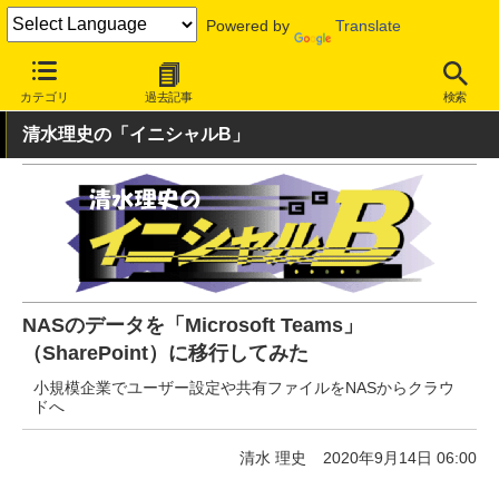
Powered by
Translate
INTERNET Watch
サービス/ソフト
サービス
クラウド
カテゴリ
過去記事
検索
清水理史の「イニシャルB」
NASのデータを「Microsoft Teams」
（SharePoint）に移行してみた
小規模企業でユーザー設定や共有ファイルをNASからクラウ
ドへ
清水 理史
2020年9月14日 06:00