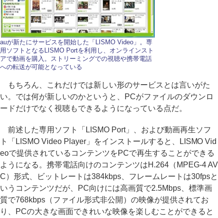
auが新たにサービスを開始した「LISMO Video」。専
用ソフトとなるLISMO Portを利用し、オンラインスト
アで動画を購入。ストリーミングでの視聴や携帯電話
への転送が可能となっている
もちろん、これだけでは新しい形のサービスとは言いがた
い。では何が新しいのかというと、PCがファイルのダウンロ
ードだけでなく視聴もできるようになっている点だ。
前述した専用ソフト「LISMO Port」、および動画再生ソフ
ト「LISMO Video Player」をインストールすると、LISMO Vid
eoで提供されているコンテンツをPCで再生することができる
ようになる。携帯電話向けのコンテンツはH.264（MPEG-4 AV
C）形式、ビットレートは384kbps、フレームレートは30fpsと
いうコンテンツだが、PC向けには高画質で2.5Mbps、標準画
質で768kbps（ファイル形式非公開）の映像が提供されてお
り、PCの大きな画面できれいな映像を楽しむことができると