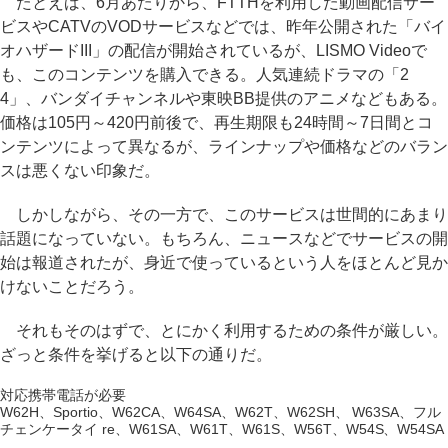
たとえば、6月あたりから、FTTHを利用した動画配信サー
ビスやCATVのVODサービスなどでは、昨年公開された「バイ
オハザードIII」の配信が開始されているが、LISMO Videoで
も、このコンテンツを購入できる。人気連続ドラマの「2
4」、バンダイチャンネルや東映BB提供のアニメなどもある。
価格は105円～420円前後で、再生期限も24時間～7日間とコ
ンテンツによって異なるが、ラインナップや価格などのバラン
スは悪くない印象だ。
しかしながら、その一方で、このサービスは世間的にあまり
話題になっていない。もちろん、ニュースなどでサービスの開
始は報道されたが、身近で使っているという人をほとんど見か
けないことだろう。
それもそのはずで、とにかく利用するための条件が厳しい。
ざっと条件を挙げると以下の通りだ。
対応携帯電話が必要
W62H、Sportio、W62CA、W64SA、W62T、W62SH、 W63SA、フル
チェンケータイ re、W61SA、W61T、W61S、W56T、W54S、W54SA