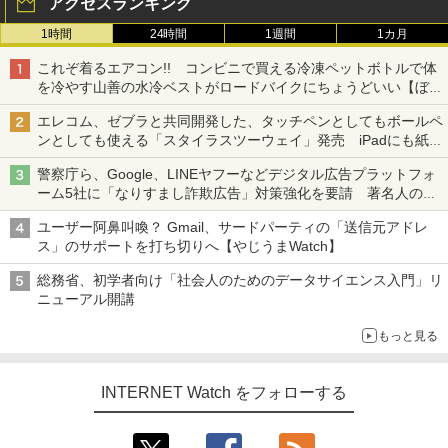
アクセスランキング
1時間
24時間
1週間
1カ月
これぞ着るエアコン!! コンビニで買える冷凍ペットボトルで体
を冷やす山善の水冷ベストがロードバイクにちょうどいい【ぼっ
ち・ざ・ろーど！その14】【空いた時間でなにしてる？】
エレコム、ゼブラと共同開発した、タッチペンとしてもボールペ
ンとしても使える「スタイラスツーウェイ」発売 iPadにも紙に
も、持ち替えずに書き込める
警察庁ら、Google、LINEヤフーなどデジタル広告プラットフォ
ーム5社に「なりすまし詐欺広告」対策強化を要請 著名人の写
真や映像を使った投資詐欺などへの対策として
ユーザー阿鼻叫喚？ Gmail、サードパーティの「送信元アドレ
ス」のサポートを打ち切りへ【やじうまWatch】
総務省、初学者向け「社会人のためのデータサイエンス入門」リ
ニューアル開講
もっと見る
INTERNET Watch をフォローする