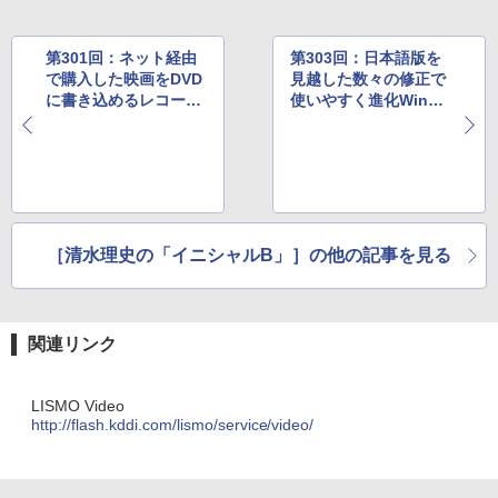
第301回：ネット経由
第303回：日本語版を
で購入した映画をDVD
見越した数々の修正で
に書き込めるレコーダ
使いやすく進化Windo
DVD Burningに対応し
ws Home Server向け
た東芝「VARDIA RD-
アップデート「Power
S502」
Pack 1」登場
［清水理史の「イニシャルB」］の他の記事を見る
関連リンク
LISMO Video
http://flash.kddi.com/lismo/service/video/