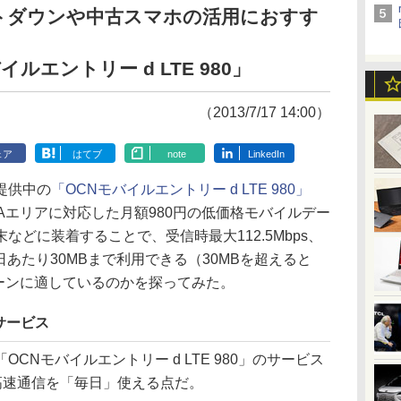
トダウンや中古スマホの活用におすす
ルエントリー d LTE 980」
（2013/7/17 14:00）
ェア
はてブ
note
LinkedIn
提供中の
「OCNモバイルエントリー d LTE 980」
MAエリアに対応した月額980円の低価格モバイルデー
どに装着することで、受信時最大112.5Mbps、
1日あたり30MBまで利用できる（30MBを超えると
用シーンに適しているのかを探ってみた。
サービス
CNモバイルエントリー d LTE 980」のサービス
高速通信を「毎日」使える点だ。