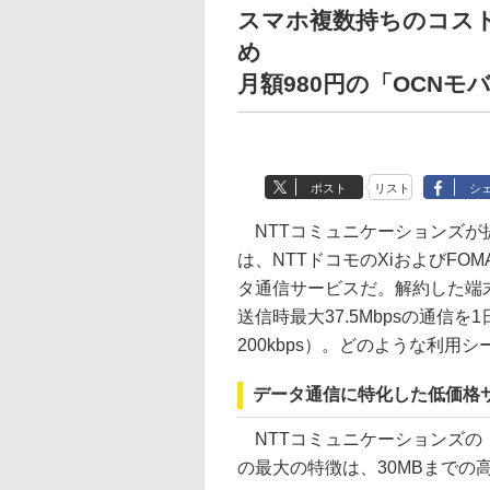
スマホ複数持ちのコス
め
月額980円の「OCNモバイ
ポスト
リスト
シ
NTTコミュニケーションズが
は、NTTドコモのXiおよびFO
タ通信サービスだ。解約した端末な
送信時最大37.5Mbpsの通信を
200kbps）。どのような利
データ通信に特化した低価格
NTTコミュニケーションズの「O
の最大の特徴は、30MBまでの