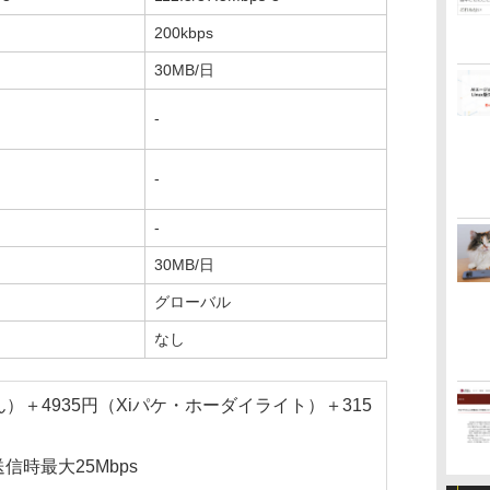
200kbps
30MB/日
-
-
-
30MB/日
グローバル
なし
ん）＋4935円（Xiパケ・ホーダイライト）＋315
信時最大25Mbps