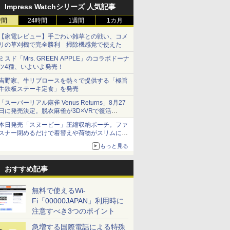
Impress Watchシリーズ 人気記事
時間
24時間
1週間
1カ月
【家電レビュー】手ごわい雑草との戦い、コメ
リの草刈機で完全勝利 掃除機感覚で使えた
ミスド「Mrs. GREEN APPLE」のコラボドーナ
ツ4種、いよいよ発売！
吉野家、牛リブロースを熱々で提供する「極旨
牛鉄板ステーキ定食」を発売
「スーパーリアル麻雀 Venus Returns」8月27
日に発売決定。脱衣麻雀が3D×VRで復活
発売から2週間は20%オフになるセールが実施
本日発売「スヌーピー」圧縮収納ポーチ。ファ
スナー閉めるだけで着替えや荷物がスリムにま
とまる
もっと見る
おすすめ記事
無料で使えるWi-
Fi「00000JAPAN」利用時に
注意すべき3つのポイント
急増する国際電話による特殊