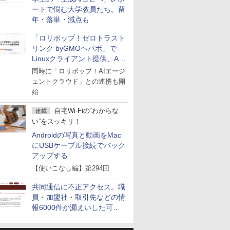
ートで悩む大学教員たち。留
年・落単・減点も
「ロリポップ！ゼロトラスト
リンク byGMOペパボ」で
Linuxクライアント提供、AI
エージェントの接続が容易に
同時に「ロリポップ！AIエージ
ェントクラウド」との連携も開
始
自宅Wi-Fiの“わからな
連載
い”をスッキリ！
Androidの写真と動画をMac
にUSBケーブル接続でバック
アップする
【使いこなし編】第294回
共同通信に不正アクセス。職
員・加盟社・取引先などの情
報6000件が漏えいした可能
性