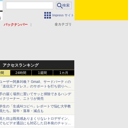
Impress サイト
全カテゴリ
バックナンバー
アクセスランキング
時間
24時間
1週間
1カ月
ユーザー阿鼻叫喚？ Gmail、サードパーティの
「送信元アドレス」のサポートを打ち切りへ
【やじうまWatch】
手の届く場所に置いてサッと掃除できるハンデ
ィクリーナー、ニトリが発売
学生の「生成AIコピペ」レポートで悩む大学教
員たち。留年・落単・減点も
見た目は既視感ありまくりなレトロデザイン、
でもビデオ通話にも対応した日本発のチャット
アプリが登場【やじうまWatch】