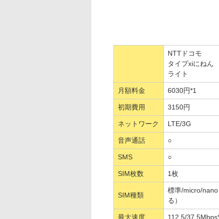
NTTドコモ
タイプxiにねん
ライト
月額料金
6030円*1
初期費用
3150円
ネットワーク
LTE/3G
音声通話
○
SMS
○
SIM枚数
1枚
標準/micro/n
SIM種類
る）
最大速度
112.5/37.5Mbps