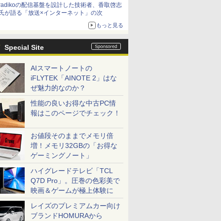
radikoの配信基盤を設計した技術者、香取啓志
氏が語る「放送×インターネット」の次
もっと見る
Special Site
AIスマートノートの
iFLYTEK「AINOTE 2」はな
ぜ魅力的なのか？
性能の良いお得な中古PC情
報はこのページでチェック！
お値段そのままでメモリ倍
増！メモリ32GBの「お得な
ゲーミングノート」
ハイグレードテレビ「TCL
Q7D Pro」。圧巻の色彩美で
映画＆ゲームが極上体験に
レイズのプレミアムカー向け
ブランドHOMURAから