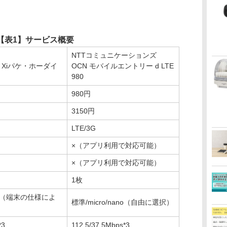
【表1】サービス概要
NTTコミュニケーションズ
 Xiパケ・ホーダイ
OCN モバイルエントリー d LTE
980
980円
3150円
LTE/3G
×（アプリ利用で対応可能）
×（アプリ利用で対応可能）
1枚
ano（端末の仕様によ
標準/micro/nano（自由に選択）
*3
112.5/37.5Mbps*3