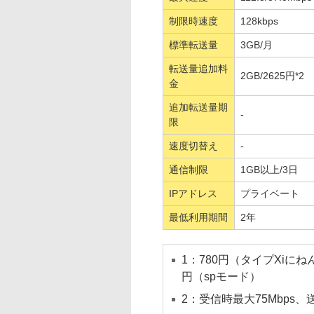
制限時速度
128kbps
標準転送量
3GB/月
転送量追加料
2GB/2625円*2
金
追加転送量期
-
限
速度切替え
-
通信制限
1GB以上/3日
IPアドレス
プライベート
最低利用期間
2年
1：780円（タイプXiにね
円（spモード）
2：受信時最大75Mbps、送