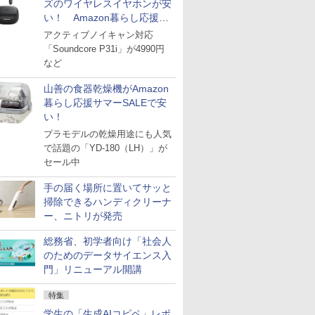
ズのワイヤレスイヤホンが安
い！ Amazon暮らし応援サ
マーSALE
アクティブノイキャン対応
「Soundcore P31i」が4990円
など
山善の食器乾燥機がAmazon
暮らし応援サマーSALEで安
い！
プラモデルの乾燥用途にも人気
で話題の「YD-180（LH）」が
セール中
手の届く場所に置いてサッと
掃除できるハンディクリーナ
ー、ニトリが発売
総務省、初学者向け「社会人
のためのデータサイエンス入
門」リニューアル開講
特集
学生の「生成AIコピペ」レポ