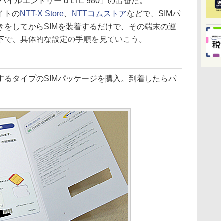
ルエントリー d LTE 980」の出番だ。
イトの
NTT-X Store
、
NTTコムストア
などで、SIMパ
きをしてからSIMを装着するだけで、その端末の運
下で、具体的な設定の手順を見ていこう。
するタイプのSIMパッケージを購入。到着したらパ