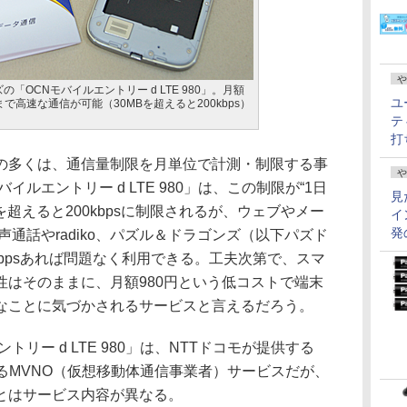
や
の「OCNモバイルエントリー d LTE 980」。月額
ユ
まで高速な通信が可能（30MBを超えると200kbps）
テ
打
多くは、通信量制限を月単位で計測・制限する事
や
ルエントリー d LTE 980」は、この制限が“1日
見
を超えると200kbpsに制限されるが、ウェブやメー
イ
発
声通話やradiko、パズル＆ドラゴンズ（以下パズド
kbpsあれば問題なく利用できる。工夫次第で、スマ
性はそのままに、月額980円という低コストで端末
なことに気づかされるサービスと言えるだろう。
リー d LTE 980」は、NTTドコモが提供する
用するMVNO（仮想移動体通信事業者）サービスだが、
モとはサービス内容が異なる。