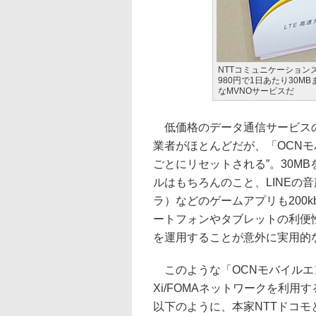
NTTコミュニケーションズ
980円で1日あたり30MB
なMVNOサービスだ
低価格のデータ通信サービスの
業者がほとんどだが、「OCNモバイ
ごとにリセットされる”。30MB
ルはもちろんのこと、LINEの音
ラ）などのゲームアプリも200
ートフォンやタブレットの利便
を運用することが意外に実用的
このような「OCNモバイルエント
Xi/FOMAネットワークを利
以下のように、本家NTTドコ