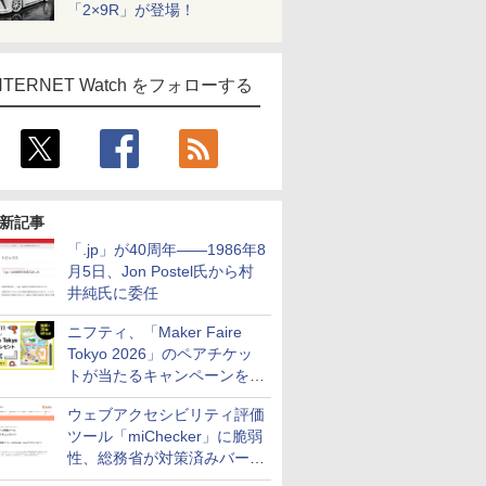
「2×9R」が登場！
NTERNET Watch をフォローする
新記事
「.jp」が40周年――1986年8
月5日、Jon Postel氏から村
井純氏に委任
ニフティ、「Maker Faire
Tokyo 2026」のペアチケッ
トが当たるキャンペーンをX
で実施。8月16日まで
ウェブアクセシビリティ評価
ツール「miChecker」に脆弱
性、総務省が対策済みバージ
ョンへの更新を呼び掛け