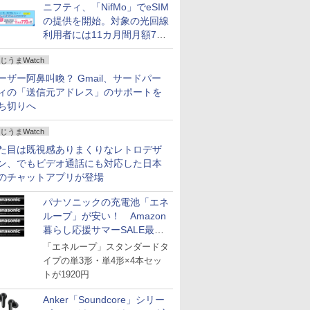
ニフティ、「NifMo」でeSIM
の提供を開始。対象の光回線
利用者には11カ月間月額770
円割引のキャンペーン
じうまWatch
ーザー阿鼻叫喚？ Gmail、サードパー
ィの「送信元アドレス」のサポートを
ち切りへ
じうまWatch
た目は既視感ありまくりなレトロデザ
ン、でもビデオ通話にも対応した日本
のチャットアプリが登場
パナソニックの充電池「エネ
ループ」が安い！ Amazon
暮らし応援サマーSALE最終
日
「エネループ」スタンダードタ
イプの単3形・単4形×4本セッ
トが1920円
Anker「Soundcore」シリー